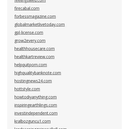
feelingswed.com
firecabal.com
forbessmagazine.com
globalmarketlivetoday.com
gpl-license.com
grow2every.com
healthhousecare.com
healthkartreview.com
helpquitporn.com
highqualitybanknote.com
hostingnews24.com
hottstyle.com
howtodiyanything.com
inspiringearthlings.com
investindependent.com
kralbozguncu1.com