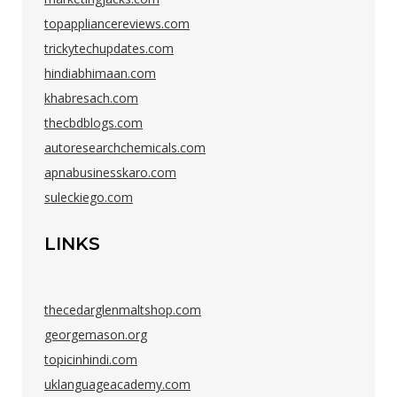
topappliancereviews.com
trickytechupdates.com
hindiabhimaan.com
khabresach.com
thecbdblogs.com
autoresearchchemicals.com
apnabusinesskaro.com
suleckiego.com
LINKS
thecedarglenmaltshop.com
georgemason.org
topicinhindi.com
uklanguageacademy.com