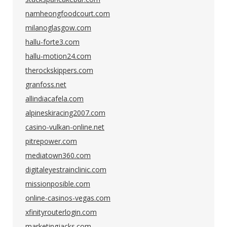
namheongfoodcourt.com
milanoglasgow.com
hallu-forte3.com
hallu-motion24.com
therockskippers.com
granfoss.net
allindiacafela.com
alpineskiracing2007.com
casino-vulkan-online.net
pitrepower.com
mediatown360.com
digitaleyestrainclinic.com
missionposible.com
online-casinos-vegas.com
xfinityrouterlogin.com
marketingjacks.com