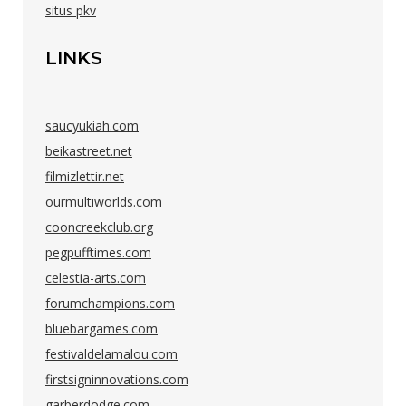
situs pkv
LINKS
saucyukiah.com
beikastreet.net
filmizlettir.net
ourmultiworlds.com
cooncreekclub.org
pegpufftimes.com
celestia-arts.com
forumchampions.com
bluebargames.com
festivaldelamalou.com
firstsigninnovations.com
garberdodge.com