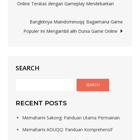
Online Teratas dengan Gameplay Mendebarkan
navigation
Bangkitnya Maindominoqq: Bagaimana Game
Populer Ini Mengambil alih Dunia Game Online
SEARCH
SEARCH
RECENT POSTS
Memahami Sakong: Panduan Utama Permainan
Memahami ADUQQ: Panduan Komprehensif