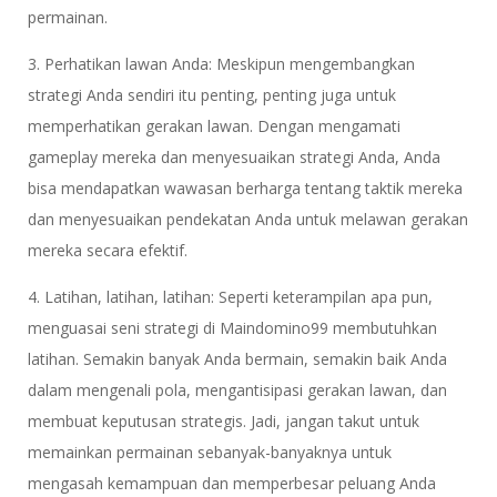
permainan.
3. Perhatikan lawan Anda: Meskipun mengembangkan
strategi Anda sendiri itu penting, penting juga untuk
memperhatikan gerakan lawan. Dengan mengamati
gameplay mereka dan menyesuaikan strategi Anda, Anda
bisa mendapatkan wawasan berharga tentang taktik mereka
dan menyesuaikan pendekatan Anda untuk melawan gerakan
mereka secara efektif.
4. Latihan, latihan, latihan: Seperti keterampilan apa pun,
menguasai seni strategi di Maindomino99 membutuhkan
latihan. Semakin banyak Anda bermain, semakin baik Anda
dalam mengenali pola, mengantisipasi gerakan lawan, dan
membuat keputusan strategis. Jadi, jangan takut untuk
memainkan permainan sebanyak-banyaknya untuk
mengasah kemampuan dan memperbesar peluang Anda