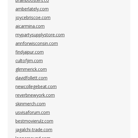
brainboosters.co
amberlately.com
joycebriscoe.com
aicarmina.com
mypartysupplystore.com
annforwisconsin.com
findjaipur.com
cultofjim.com
glimmerick.com
davidfollett.com
newcollegebeat.com
reverbnewyork.com
skinmerch.com
usvisaforum.com
bestmovierulz.com
jagalchi-trade.com