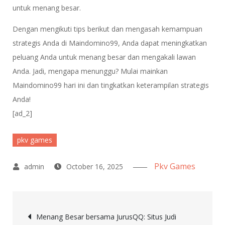
untuk menang besar.
Dengan mengikuti tips berikut dan mengasah kemampuan
strategis Anda di Maindomino99, Anda dapat meningkatkan
peluang Anda untuk menang besar dan mengakali lawan
Anda. Jadi, mengapa menunggu? Mulai mainkan
Maindomino99 hari ini dan tingkatkan keterampilan strategis
Anda!
[ad_2]
pkv games
Pkv Games
October 16, 2025
Post
Menang Besar bersama JurusQQ: Situs Judi