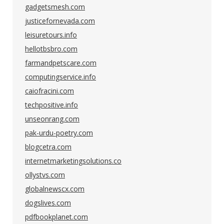
gadgetsmesh.com
justicefornevada.com
leisuretours.info
hellotbsbro.com
farmandpetscare.com
computingservice.info
caiofracini.com
techpositive.info
unseonrang.com
pak-urdu-poetry.com
blogcetra.com
internetmarketingsolutions.co
ollystvs.com
globalnewscx.com
dogslives.com
pdfbookplanet.com