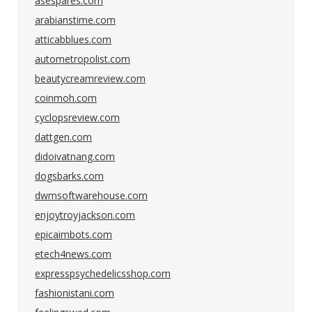
asespares.com
arabianstime.com
atticabblues.com
autometropolist.com
beautycreamreview.com
coinmoh.com
cyclopsreview.com
dattgen.com
didoivatnang.com
dogsbarks.com
dwmsoftwarehouse.com
enjoytroyjackson.com
epicaimbots.com
etech4news.com
expresspsychedelicsshop.com
fashionistani.com