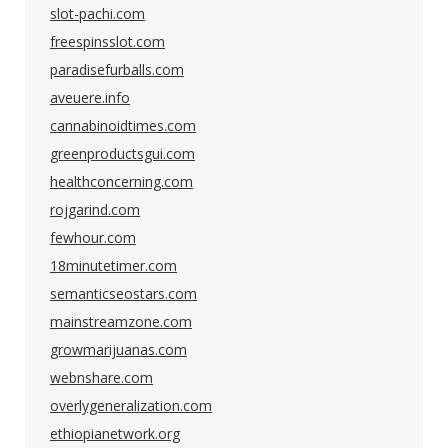
slot-pachi.com
freespinsslot.com
paradisefurballs.com
aveuere.info
cannabinoidtimes.com
greenproductsgui.com
healthconcerning.com
rojgarind.com
fewhour.com
18minutetimer.com
semanticseostars.com
mainstreamzone.com
growmarijuanas.com
webnshare.com
overlygeneralization.com
ethiopianetwork.org