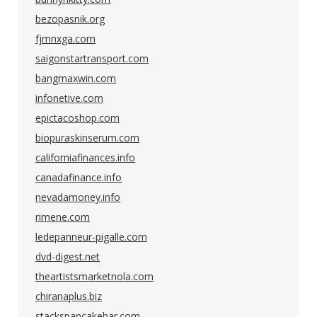
bezopasnik.org
fjmnxga.com
saigonstartransport.com
bangmaxwin.com
infonetive.com
epictacoshop.com
biopuraskinserum.com
californiafinances.info
canadafinance.info
nevadamoney.info
rimene.com
ledepanneur-pigalle.com
dvd-digest.net
theartistsmarketnola.com
chiranaplus.biz
stackspancakebar.com