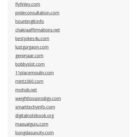
flyfinley.com
prideconsultation.com
hountinglil.info
chakraaffirmations.net
bestjokes4u.com
lustgurgaon.com
geniejaar.com
bobbyslot.com
11placemoulin.com
mintz360.com
mohob.net
weightlossprodigy.com
smarttechyinfo.com
digitalnotebook.org
maxualguru.com
bongdasuncity.com