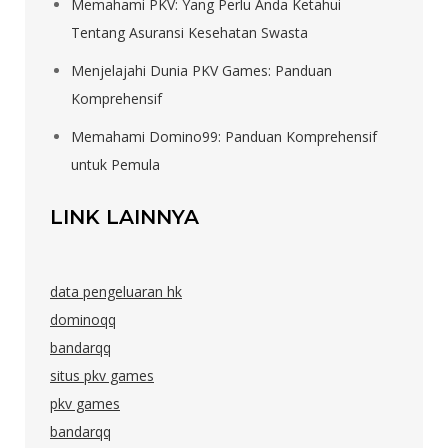
Memahami PKV: Yang Perlu Anda Ketahui
Tentang Asuransi Kesehatan Swasta
Menjelajahi Dunia PKV Games: Panduan
Komprehensif
Memahami Domino99: Panduan Komprehensif
untuk Pemula
LINK LAINNYA
data pengeluaran hk
dominoqq
bandarqq
situs pkv games
pkv games
bandarqq