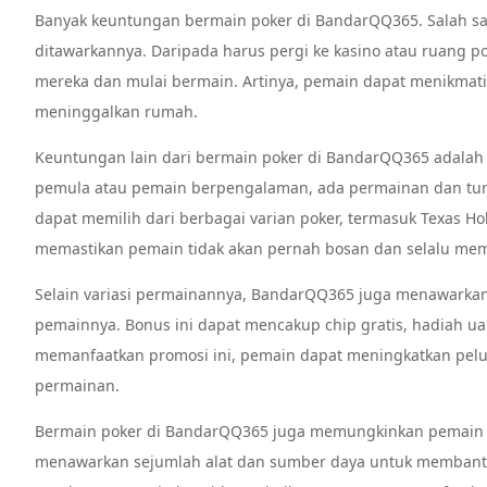
Banyak keuntungan bermain poker di BandarQQ365. Salah s
ditawarkannya. Daripada harus pergi ke kasino atau ruang p
mereka dan mulai bermain. Artinya, pemain dapat menikmati
meninggalkan rumah.
Keuntungan lain dari bermain poker di BandarQQ365 adalah
pemula atau pemain berpengalaman, ada permainan dan tur
dapat memilih dari berbagai varian poker, termasuk Texas Hol
memastikan pemain tidak akan pernah bosan dan selalu memi
Selain variasi permainannya, BandarQQ365 juga menawarkan
pemainnya. Bonus ini dapat mencakup chip gratis, hadiah ua
memanfaatkan promosi ini, pemain dapat meningkatkan pe
permainan.
Bermain poker di BandarQQ365 juga memungkinkan pemain un
menawarkan sejumlah alat dan sumber daya untuk membantu