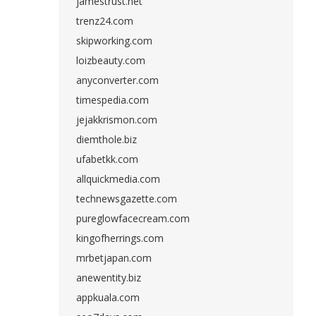
jamestrust.net
trenz24.com
skipworking.com
loizbeauty.com
anyconverter.com
timespedia.com
jejakkrismon.com
diemthole.biz
ufabetkk.com
allquickmedia.com
technewsgazette.com
pureglowfacecream.com
kingofherrings.com
mrbetjapan.com
anewentity.biz
appkuala.com