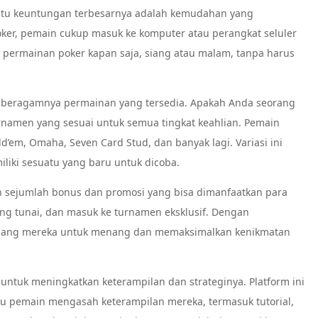
atu keuntungan terbesarnya adalah kemudahan yang
oker, pemain cukup masuk ke komputer atau perangkat seluler
 permainan poker kapan saja, siang atau malam, tanpa harus
 beragamnya permainan yang tersedia. Apakah Anda seorang
namen yang sesuai untuk semua tingkat keahlian. Pemain
d’em, Omaha, Seven Card Stud, dan banyak lagi. Variasi ini
liki sesuatu yang baru untuk dicoba.
 sejumlah bonus dan promosi yang bisa dimanfaatkan para
ng tunai, dan masuk ke turnamen eksklusif. Dengan
luang mereka untuk menang dan memaksimalkan kenikmatan
tuk meningkatkan keterampilan dan strateginya. Platform ini
 pemain mengasah keterampilan mereka, termasuk tutorial,