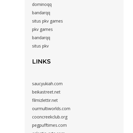
dominoqq
bandarqq
situs pkv games
pkv games
bandarqq
situs pkv
LINKS
saucyukiah.com
beikastreet.net
filmizlettir.net
ourmultiworlds.com
cooncreekclub.org
pegpufftimes.com