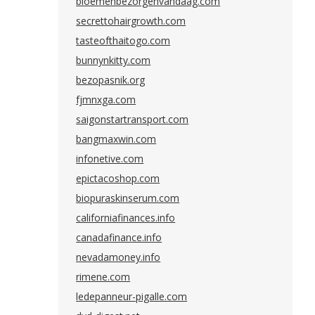
bloemenbezorgenvandaag.com
secrettohairgrowth.com
tasteofthaitogo.com
bunnynkitty.com
bezopasnik.org
fjmnxga.com
saigonstartransport.com
bangmaxwin.com
infonetive.com
epictacoshop.com
biopuraskinserum.com
californiafinances.info
canadafinance.info
nevadamoney.info
rimene.com
ledepanneur-pigalle.com