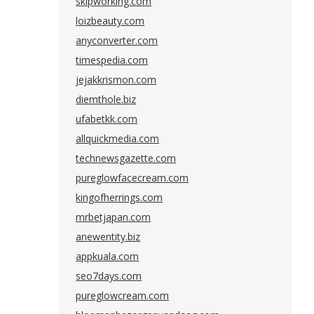
skipworking.com
loizbeauty.com
anyconverter.com
timespedia.com
jejakkrismon.com
diemthole.biz
ufabetkk.com
allquickmedia.com
technewsgazette.com
pureglowfacecream.com
kingofherrings.com
mrbetjapan.com
anewentity.biz
appkuala.com
seo7days.com
pureglowcream.com