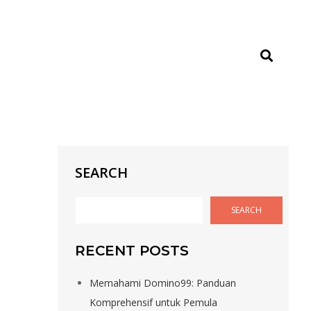
rbagai promosi harian.
 Hari
SEARCH
SEARCH
RECENT POSTS
Memahami Domino99: Panduan
Komprehensif untuk Pemula