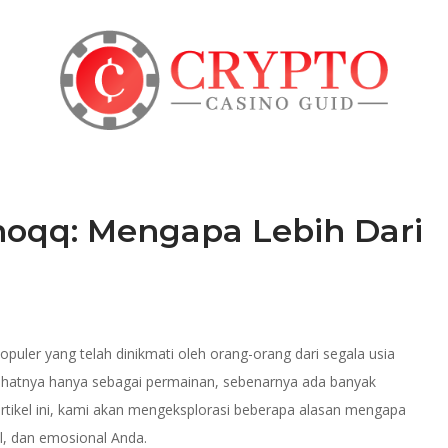
arik setiap hari. Mainkan slot dan raih kemenangan besar dengan be
engan Banyak Hadiah Menarik Setiap
oqq: Mengapa Lebih Dari
opuler yang telah dinikmati oleh orang-orang dari segala usia
ihatnya hanya sebagai permainan, sebenarnya ada banyak
artikel ini, kami akan mengeksplorasi beberapa alasan mengapa
l, dan emosional Anda.