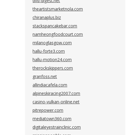
dvd-digest.net
theartistsmarketnola.com
chiranaplus.biz
stackspancakebar.com
namheongfoodcourt.com
milanoglasgow.com
hallu-forte3.com
hallu-motion24.com
therockskippers.com
granfoss.net
allindiacafela.com
alpineskiracing2007.com
casino-vulkan-online.net
pitrepower.com
mediatown360.com
digitaleyestrainclinic.com