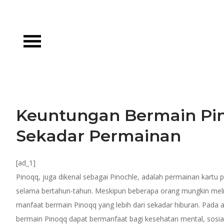
Skip
to
content
Temukan agen slot gacor dengan banyak hadiah men
Daftar Agen Slot Gacor d
Keuntungan Bermain Pin
Sekadar Permainan
[ad_1]
Pinoqq, juga dikenal sebagai Pinochle, adalah permainan kartu p
selama bertahun-tahun. Meskipun beberapa orang mungkin mel
manfaat bermain Pinoqq yang lebih dari sekadar hiburan. Pada 
bermain Pinoqq dapat bermanfaat bagi kesehatan mental, sosia