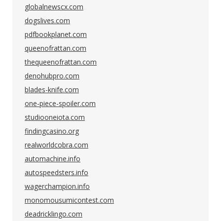
globalnewscx.com
dogslives.com
pdfbookplanet.com
queenofrattan.com
thequeenofrattan.com
denohubpro.com
blades-knife.com
one-piece-spoiler.com
studiooneiota.com
findingcasino.org
realworldcobra.com
automachine.info
autospeedsters.info
wagerchampion.info
monomousumicontest.com
deadricklingo.com