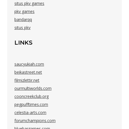
situs pkv games
pkv games
bandarqq
situs pkv
LINKS
saucyukiah.com
beikastreet.net
filmizlettir.net
ourmultiworlds.com
cooncreekclub.org
pegpufftimes.com
celestia-arts.com
forumchampions.com
bluebargames.com