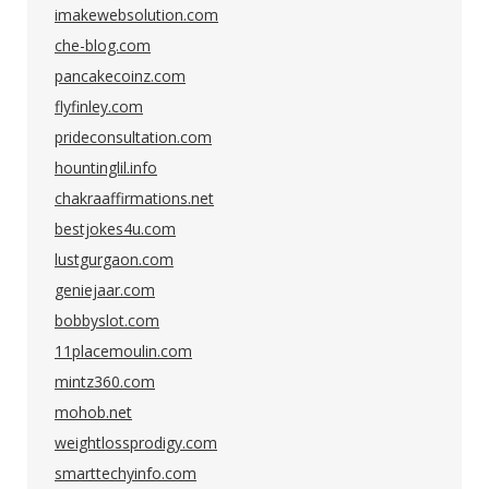
imakewebsolution.com
che-blog.com
pancakecoinz.com
flyfinley.com
prideconsultation.com
hountinglil.info
chakraaffirmations.net
bestjokes4u.com
lustgurgaon.com
geniejaar.com
bobbyslot.com
11placemoulin.com
mintz360.com
mohob.net
weightlossprodigy.com
smarttechyinfo.com