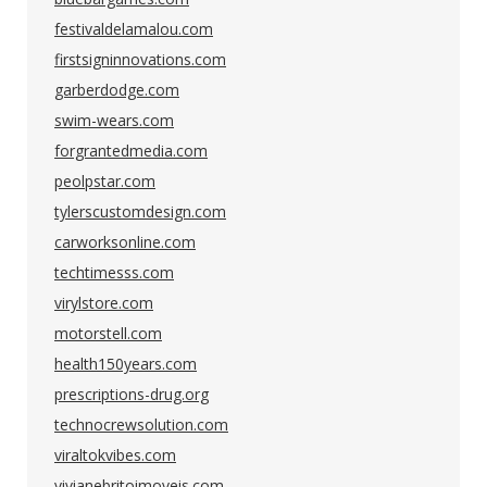
festivaldelamalou.com
firstsigninnovations.com
garberdodge.com
swim-wears.com
forgrantedmedia.com
peolpstar.com
tylerscustomdesign.com
carworksonline.com
techtimesss.com
virylstore.com
motorstell.com
health150years.com
prescriptions-drug.org
technocrewsolution.com
viraltokvibes.com
vivianebritoimoveis.com