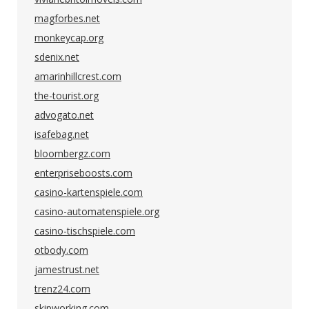
magforbes.net
monkeycap.org
sdenix.net
amarinhillcrest.com
the-tourist.org
advogato.net
isafebag.net
bloombergz.com
enterpriseboosts.com
casino-kartenspiele.com
casino-automatenspiele.org
casino-tischspiele.com
otbody.com
jamestrust.net
trenz24.com
skipworking.com