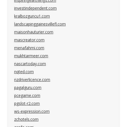
inspiringearthlings.com
investindependent.com
kralbozguncu1.com
landscapinggainesvillefl.com
maisonhauturier.com
mascreator.com
menafahmi.com
mukhtarmeer.com
nascartoday.com
nqted.com
nzdriverlicence.com
pagalguru.com
pcegame.com
pgslot-r2.com
ws-expression.com
zchotels.com