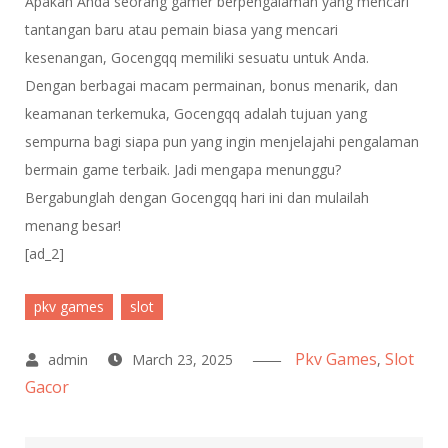
Apakah Anda seorang gamer berpengalaman yang mencari
tantangan baru atau pemain biasa yang mencari
kesenangan, Gocengqq memiliki sesuatu untuk Anda.
Dengan berbagai macam permainan, bonus menarik, dan
keamanan terkemuka, Gocengqq adalah tujuan yang
sempurna bagi siapa pun yang ingin menjelajahi pengalaman
bermain game terbaik. Jadi mengapa menunggu?
Bergabunglah dengan Gocengqq hari ini dan mulailah
menang besar!
[ad_2]
pkv games
slot
Pkv Games
Slot
March 23, 2025
,
Gacor