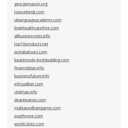
georgemason.org
topicinhindi.com
uklanguageacademy.com
lindehealthcarefree.com
allbusinessjobs.info
top10products.net
pickabatours.com
beastmode-bodybuilding.com
financelplan.info
businessfuture.info
infojudibet.com
cbdmap.info
deanbeanxn.com
matkarajdhanigame.com
popthrone.com
world-slots.com