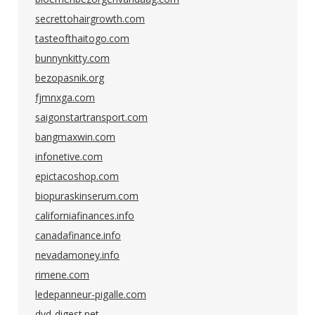
secrettohairgrowth.com
tasteofthaitogo.com
bunnynkitty.com
bezopasnik.org
fjmnxga.com
saigonstartransport.com
bangmaxwin.com
infonetive.com
epictacoshop.com
biopuraskinserum.com
californiafinances.info
canadafinance.info
nevadamoney.info
rimene.com
ledepanneur-pigalle.com
dvd-digest.net