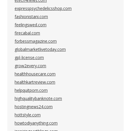
etech4news.com
expresspsychedelicsshop.com
fashionistani.com
feelingswed.com
firecabal.com
forbessmagazine.com
globalmarketlivetoday.com
gpl-license.com
grow2every.com
healthhousecare.com
healthkartreview.com
helpquitporn.com
highqualitybanknote.com
hostingnews24.com
hottstyle.com
howtodiyanything.com