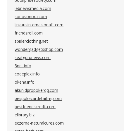
bookplatesociety.com
lebnewsmedia.com
sonosonora.com
linkuusinternasional1.com
friendsroll.com
spiderclothing.net
wondergadgetsshop.com
seatgurunews.com
3net.info
codeplex.info
okena.info
akunidpropokerqq.com
bespokecardetailing.com
bestfriendscredit.com
elibrary.biz
eczema-naturalcures.com