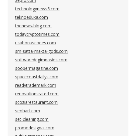
zepfo.com
technologynews5.com
teknoeduka.com
thenews-blog.com
todaycryptotimes.com
usabonuscodes.com
sm-satta-makta-gods.com
softwaredegimnasios.com
soopermagazine.com
spacecoastdailys.com
readytrademark.com
renovationsrated.com
scoziarestaurant.com
seohart.com
set-cleaning.com
promodesignai.com