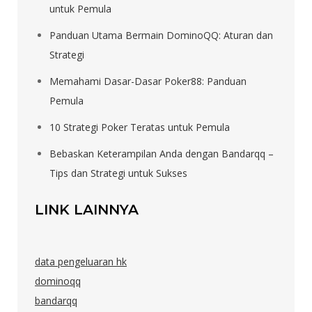
untuk Pemula
Panduan Utama Bermain DominoQQ: Aturan dan
Strategi
Memahami Dasar-Dasar Poker88: Panduan
Pemula
10 Strategi Poker Teratas untuk Pemula
Bebaskan Keterampilan Anda dengan Bandarqq –
Tips dan Strategi untuk Sukses
LINK LAINNYA
data pengeluaran hk
dominoqq
bandarqq