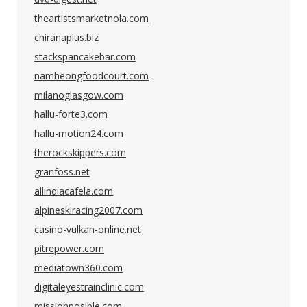
theartistsmarketnola.com
chiranaplus.biz
stackspancakebar.com
namheongfoodcourt.com
milanoglasgow.com
hallu-forte3.com
hallu-motion24.com
therockskippers.com
granfoss.net
allindiacafela.com
alpineskiracing2007.com
casino-vulkan-online.net
pitrepower.com
mediatown360.com
digitaleyestrainclinic.com
missionposible.com