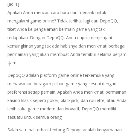
[ad_1]
Apakah Anda mencari cara baru dan menarik untuk
mengalami game online? Tidak terlihat lagi dari DepoQQ,
tiket Anda ke pengalaman bermain game yang tak
terlupakan. Dengan DepoQQ, Anda dapat menjelajahi
kemungkinan yang tak ada habisnya dan menikmati berbagai
permainan yang akan membuat Anda terhibur selama berjam
-jam.
DepoQQ adalah platform game online terkemuka yang
menawarkan beragam pilihan game yang sesuai dengan
preferensi setiap pemain. Apakah Anda menikmati permainan
kasino klasik seperti poker, blackjack, dan roulette, atau Anda
lebih suka game modern dan inovatif, DepoQQ memiliki
sesuatu untuk semua orang.
Salah satu hal terbaik tentang Depoqq adalah kenyamanan