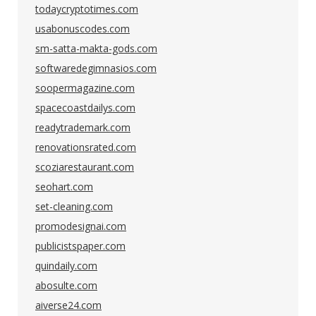
todaycryptotimes.com
usabonuscodes.com
sm-satta-makta-gods.com
softwaredegimnasios.com
soopermagazine.com
spacecoastdailys.com
readytrademark.com
renovationsrated.com
scoziarestaurant.com
seohart.com
set-cleaning.com
promodesignai.com
publicistspaper.com
quindaily.com
abosulte.com
aiverse24.com