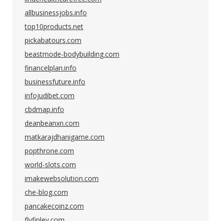
allbusinessjobs.info
top10products.net
pickabatours.com
beastmode-bodybuilding.com
financelplan.info
businessfuture.info
infojudibet.com
cbdmap.info
deanbeanxn.com
matkarajdhanigame.com
popthrone.com
world-slots.com
imakewebsolution.com
che-blog.com
pancakecoinz.com
flyfinley.com