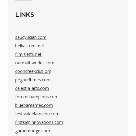
LINKS
saucyukiah.com
beikastreet.net
filmizlettir.net
ourmultiworlds.com
cooncreekclub.org
pegpufftimes.com
celestia-arts.com
forumchampions.com
bluebargames.com
festivaldelamalou.com
firstsigninnovations.com
garberdodge.com