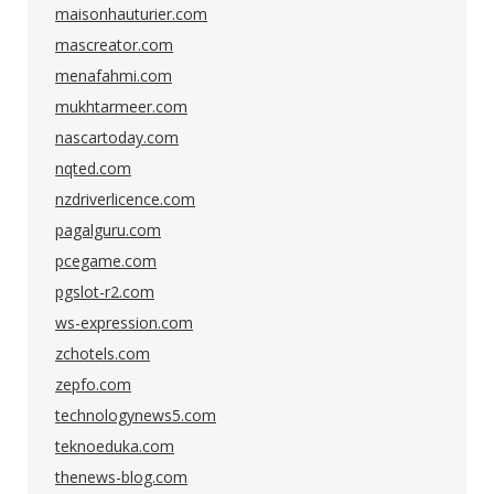
maisonhauturier.com
mascreator.com
menafahmi.com
mukhtarmeer.com
nascartoday.com
nqted.com
nzdriverlicence.com
pagalguru.com
pcegame.com
pgslot-r2.com
ws-expression.com
zchotels.com
zepfo.com
technologynews5.com
teknoeduka.com
thenews-blog.com