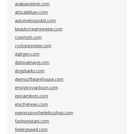
arabianstime.com
atticabblues.com
autometropolist.com
beautycreamreview.com
coinmoh.com
cyclopsreview.com
dattgen.com
didoivatnang.com
dogsbarks.com
dwmsoftwarehouse.com
enjoytroyjackson.com
epicaimbots.com
etech4news.com
expresspsychedelicsshop.com
fashionistani.com
feelingswed.com