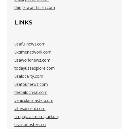
thingsiwontfinish.com
LINKS
usafullnewz.com
uktimenetwork.com
usaworldnewz.com
todayusaexplore.com
usalocality.com
usafournewz.com
thebalochhal.com
vehicularmaster.com
vibesaccent.com
ampajavierdemiguel.org
brainboosters.co