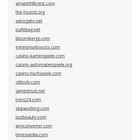
amarinhillcrest.com
the-tourist.org
advogato.net
isafebag.net
bloombergz.com
enterpriseboosts.com
casino-kartenspiele.com
casino-automatenspiele.org
casino-tischspiele.com
otbody.com
jamestrust.net
trenz24.com
skipworking.com
loizbeauty.com
anyconverter.com
timespedia.com