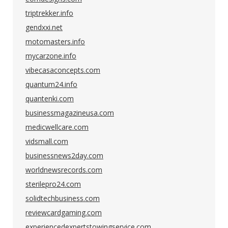
triptrekker.info
gendxxi.net
motomasters.info
mycarzone.info
vibecasaconcepts.com
quantum24.info
quantenki.com
businessmagazineusa.com
medicwellcare.com
vidsmall.com
businessnews2day.com
worldnewsrecords.com
sterilepro24.com
solidtechbusiness.com
reviewcardgaming.com
experiencedexpertstowingservice.com