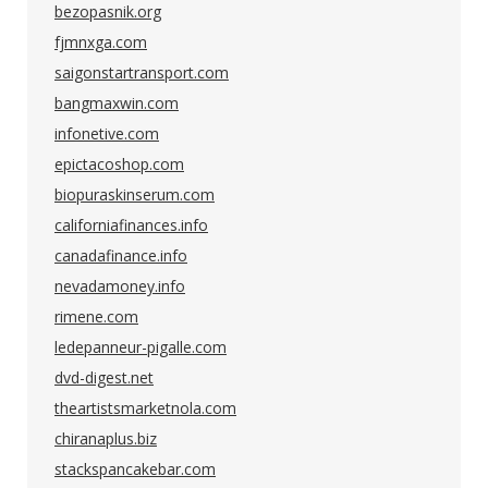
bezopasnik.org
fjmnxga.com
saigonstartransport.com
bangmaxwin.com
infonetive.com
epictacoshop.com
biopuraskinserum.com
californiafinances.info
canadafinance.info
nevadamoney.info
rimene.com
ledepanneur-pigalle.com
dvd-digest.net
theartistsmarketnola.com
chiranaplus.biz
stackspancakebar.com