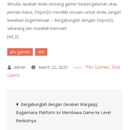
dimulai. Apakah Anda seorang gamer berpengalaman atau
pemain biasa, DepoQQ memiliki sesuatu untuk Anda. Jangan
lewatkan kegembiraan – Bergabunglah dengan DepoQQ
sekarang dan mulailah bermain!
[ad_2]
pkv games
slot
Pkv Games
Slot
March 22, 2025
,
Gacor
Post
Bergabunglah dengan Gerakan Wargaqq:
Bagaimana Platform Ini Membawa Game ke Level
navigation
Berikutnya