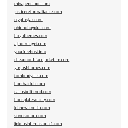
minapenelope.com
justicereformalliance.com
cryptoglax.com
ohiohobbyplus.com
bogothemes.com
ajino-mingei.com
yourfreehost.info
cheapnorthfacejacketsm.com
gurjoshhomes.com
tombradydiet.com
bonthaiclub.com
casusbelli-mod.com
bookplatesociety.com
lebnewsmedia.com
sonosonora.com
linkuusinternasional1.com