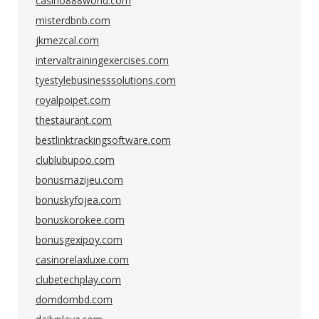
casino888world.com
misterdbnb.com
jkmezcal.com
intervaltrainingexercises.com
tyestylebusinesssolutions.com
royalpoipet.com
thestaurant.com
bestlinktrackingsoftware.com
clublubupoo.com
bonusmazijeu.com
bonuskyfojea.com
bonuskorokee.com
bonusgexipoy.com
casinorelaxluxe.com
clubetechplay.com
domdombd.com