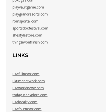
pokugaa.com
playvaultgame.com
playgrandresorts.com
romsportal.com
sportsdocfestival.com
shestylestore.com
thingsiwontfinish.com
LINKS
usafullnewz.com
uktimenetwork.com
usaworldnewz.com
todayusaexplore.com
usalocality.com
usafournewz.com