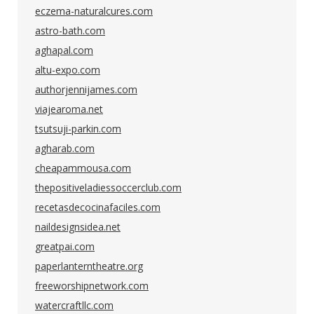
eczema-naturalcures.com
astro-bath.com
aghapal.com
altu-expo.com
authorjennijames.com
viajearoma.net
tsutsuji-parkin.com
agharab.com
cheapammousa.com
thepositiveladiessoccerclub.com
recetasdecocinafaciles.com
naildesignsidea.net
greatpai.com
paperlanterntheatre.org
freeworshipnetwork.com
watercraftllc.com