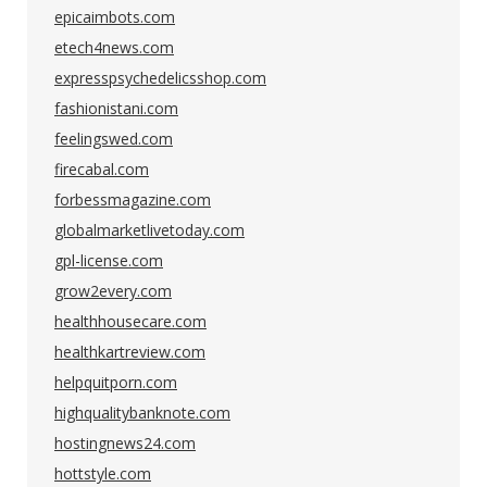
epicaimbots.com
etech4news.com
expresspsychedelicsshop.com
fashionistani.com
feelingswed.com
firecabal.com
forbessmagazine.com
globalmarketlivetoday.com
gpl-license.com
grow2every.com
healthhousecare.com
healthkartreview.com
helpquitporn.com
highqualitybanknote.com
hostingnews24.com
hottstyle.com