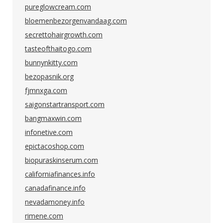
pureglowcream.com
bloemenbezorgenvandaag.com
secrettohairgrowth.com
tasteofthaitogo.com
bunnynkitty.com
bezopasnik.org
fjmnxga.com
saigonstartransport.com
bangmaxwin.com
infonetive.com
epictacoshop.com
biopuraskinserum.com
californiafinances.info
canadafinance.info
nevadamoney.info
rimene.com