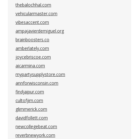
thebalochhal.com
vehicularmaster.com
vibesaccent.com
ampajavierdemiguel.org
brainboosters.co
amberlately.com
joycebriscoe.com
aicarmina.com
mypartysupplystore.com
annforwisconsin.com
findjaipur.com
cultofjim.com
glimmerick.com
davidfollett.com
newcollegebeat.com
reverbnewyork.com