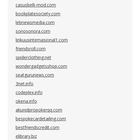
casusbelli-mod.com
bookplatesociety.com
lebnewsmedia.com
sonosonora.com
linkuusinternasional1.com
friendsroll.com
spiderclothing.net
wondergadgetsshop.com
seatgurunews.com
3net.info
codeplex.info
okena.info
akunidpropokerqq.com
bespokecardetailing.com
bestfriendscredit.com
elibrary.biz