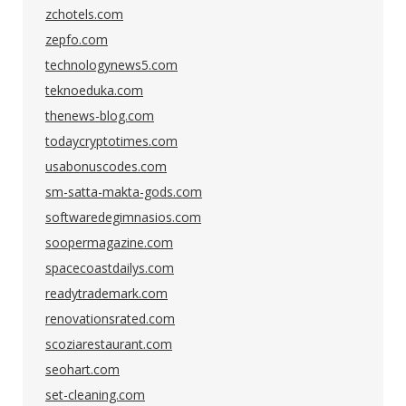
zchotels.com
zepfo.com
technologynews5.com
teknoeduka.com
thenews-blog.com
todaycryptotimes.com
usabonuscodes.com
sm-satta-makta-gods.com
softwaredegimnasios.com
soopermagazine.com
spacecoastdailys.com
readytrademark.com
renovationsrated.com
scoziarestaurant.com
seohart.com
set-cleaning.com