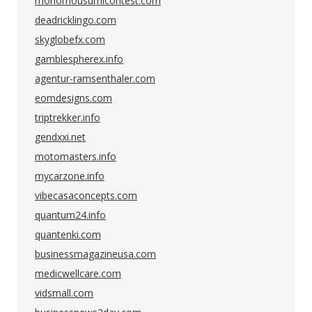
monomousumicontest.com
deadricklingo.com
skyglobefx.com
gamblespherex.info
agentur-ramsenthaler.com
eomdesigns.com
triptrekker.info
gendxxi.net
motomasters.info
mycarzone.info
vibecasaconcepts.com
quantum24.info
quantenki.com
businessmagazineusa.com
medicwellcare.com
vidsmall.com