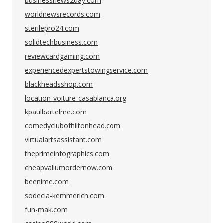
businessnews2day.com
worldnewsrecords.com
sterilepro24.com
solidtechbusiness.com
reviewcardgaming.com
experiencedexpertstowingservice.com
blackheadsshop.com
location-voiture-casablanca.org
kpaulbartelme.com
comedyclubofhiltonhead.com
virtualartsassistant.com
theprimeinfographics.com
cheapvaliumordernow.com
beenime.com
sodecia-kemmerich.com
fun-mak.com