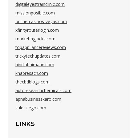
digitaleyestrainclinic.com
missionposible.com
online-casinos-vegas.com
xfinityrouterlogin.com
marketingjacks.com
topappliancereviews.com
trickytechupdates.com
hindiabhimaan.com
khabresach.com
thecbdblogs.com
autoresearchchemicals.com
apnabusinesskaro.com
suleckiego.com
LINKS