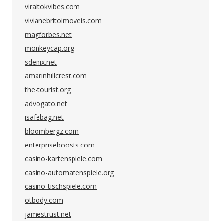
viraltokvibes.com
vivianebritoimoveis.com
magforbes.net
monkeycap.org
sdenix.net
amarinhillcrest.com
the-tourist.org
advogato.net
isafebag.net
bloombergz.com
enterpriseboosts.com
casino-kartenspiele.com
casino-automatenspiele.org
casino-tischspiele.com
otbody.com
jamestrust.net