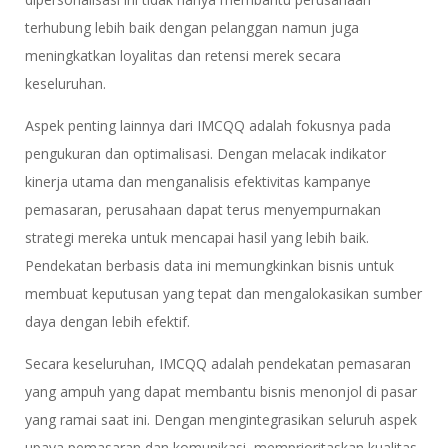
terhubung lebih baik dengan pelanggan namun juga
meningkatkan loyalitas dan retensi merek secara
keseluruhan.
Aspek penting lainnya dari IMCQQ adalah fokusnya pada
pengukuran dan optimalisasi. Dengan melacak indikator
kinerja utama dan menganalisis efektivitas kampanye
pemasaran, perusahaan dapat terus menyempurnakan
strategi mereka untuk mencapai hasil yang lebih baik.
Pendekatan berbasis data ini memungkinkan bisnis untuk
membuat keputusan yang tepat dan mengalokasikan sumber
daya dengan lebih efektif.
Secara keseluruhan, IMCQQ adalah pendekatan pemasaran
yang ampuh yang dapat membantu bisnis menonjol di pasar
yang ramai saat ini. Dengan mengintegrasikan seluruh aspek
upaya pemasaran dan komunikasi, memprioritaskan kualitas