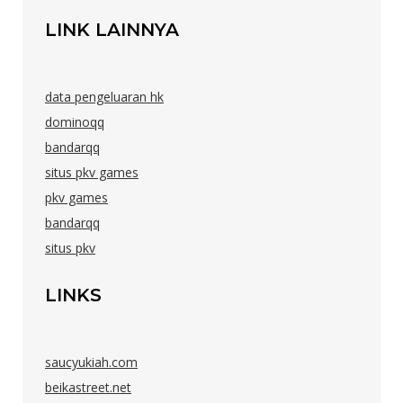
LINK LAINNYA
data pengeluaran hk
dominoqq
bandarqq
situs pkv games
pkv games
bandarqq
situs pkv
LINKS
saucyukiah.com
beikastreet.net