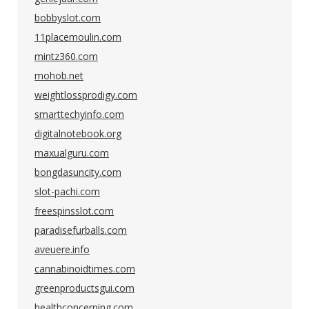
bobbyslot.com
11placemoulin.com
mintz360.com
mohob.net
weightlossprodigy.com
smarttechyinfo.com
digitalnotebook.org
maxualguru.com
bongdasuncity.com
slot-pachi.com
freespinsslot.com
paradisefurballs.com
aveuere.info
cannabinoidtimes.com
greenproductsgui.com
healthconcerning.com