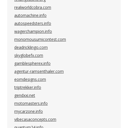
realworldcobra.com
automachine.info
autospeedsters.info
wagerchampion.info
monomousumicontest.com
deadricklingo.com
skyglobefx.com
gamblespherex.info
agentur-ramsenthaler.com
eomdesigns.com
triptrekker.info
gendxxi.net
motomasters.info
mycarzone.info
vibecasaconcepts.com
quantum24.info