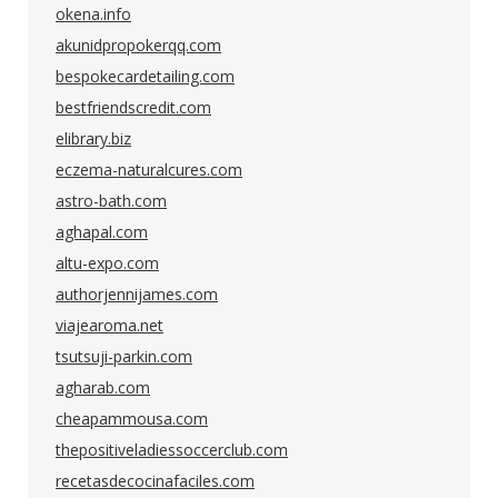
okena.info
akunidpropokerqq.com
bespokecardetailing.com
bestfriendscredit.com
elibrary.biz
eczema-naturalcures.com
astro-bath.com
aghapal.com
altu-expo.com
authorjennijames.com
viajearoma.net
tsutsuji-parkin.com
agharab.com
cheapammousa.com
thepositiveladiessoccerclub.com
recetasdecocinafaciles.com