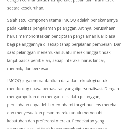
secara keseluruhan.
Salah satu komponen utama IMCQQ adalah penekanannya
pada kualitas pengalaman pelanggan. Artinya, perusahaan
harus memprioritaskan penciptaan pengalaman luar biasa
bagi pelanggannya di setiap tahap perjalanan pembelian. Dari
saat pelanggan menemukan suatu merek hingga tindak
lanjut pasca pembelian, setiap interaksi harus lancar,
menarik, dan berkesan.
IMCQQ juga memanfaatkan data dan teknologi untuk
mendorong upaya pemasaran yang dipersonalisasi. Dengan
mengumpulkan dan menganalisis data pelanggan,
perusahaan dapat lebih memahami target audiens mereka
dan menyesuaikan pesan mereka untuk memenuhi
kebutuhan dan preferensi mereka. Pendekatan yang
dipersonalisasi ini tidak hanya membantu perusahaan