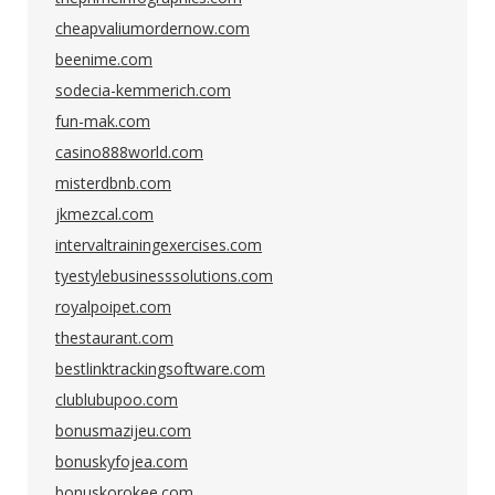
cheapvaliumordernow.com
beenime.com
sodecia-kemmerich.com
fun-mak.com
casino888world.com
misterdbnb.com
jkmezcal.com
intervaltrainingexercises.com
tyestylebusinesssolutions.com
royalpoipet.com
thestaurant.com
bestlinktrackingsoftware.com
clublubupoo.com
bonusmazijeu.com
bonuskyfojea.com
bonuskorokee.com