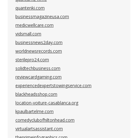
quantenki.com
businessmagazineusa.com
medicwellcare.com
vidsmall.com
businessnews2day.com
worldnewsrecords.com
sterilepro24.com
solidtechbusiness.com
reviewcardgaming.com
experiencedexpertstowingservice.com
blackheadsshop.com
location-voiture-casablanca.org
kpaulbartelme.com
comedyclubofhiltonhead.com
virtualartsassistant.com
theprimeinfographics.com