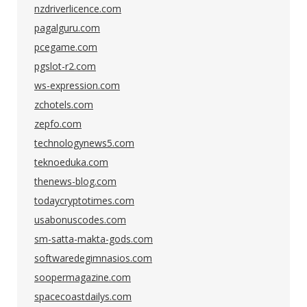
nzdriverlicence.com
pagalguru.com
pcegame.com
pgslot-r2.com
ws-expression.com
zchotels.com
zepfo.com
technologynews5.com
teknoeduka.com
thenews-blog.com
todaycryptotimes.com
usabonuscodes.com
sm-satta-makta-gods.com
softwaredegimnasios.com
soopermagazine.com
spacecoastdailys.com