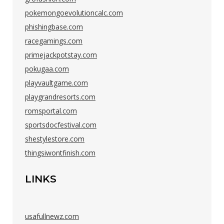
pokemongoevolutioncalc.com
phishingbase.com
racegamings.com
primejackpotstay.com
pokugaa.com
playvaultgame.com
playgrandresorts.com
romsportal.com
sportsdocfestival.com
shestylestore.com
thingsiwontfinish.com
LINKS
usafullnewz.com