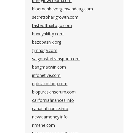
pureglowcream.com
bloemenbezorgenvandaag.com
secrettohairgrowth.com
tasteofthaitogo.com
bunnynkitty.com
bezopasnik.org
fjmnxga.com
saigonstartransport.com
bangmaxwin.com
infonetive.com
epictacoshop.com
biopuraskinserum.com
californiafinances.info
canadafinance.info
nevadamoney.info
rimene.com