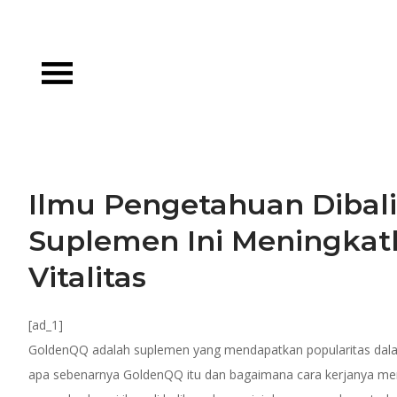
Skip
to
content
Temukan agen slot gacor dengan banyak hadiah men
Daftar Agen Slot Gacor d
Ilmu Pengetahuan Dibal
Suplemen Ini Meningkat
Vitalitas
[ad_1]
GoldenQQ adalah suplemen yang mendapatkan popularitas dala
apa sebenarnya GoldenQQ itu dan bagaimana cara kerjanya mening