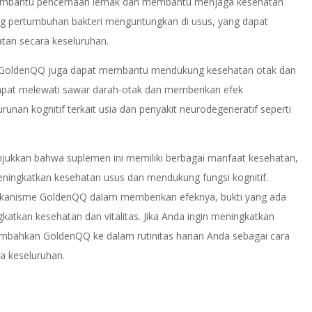
membantu pencernaan lemak dan membantu menjaga kesehatan
ong pertumbuhan bakteri menguntungkan di usus, yang dapat
an secara keseluruhan.
ya, GoldenQQ juga dapat membantu mendukung kesehatan otak dan
 dapat melewati sawar darah-otak dan memberikan efek
nan kognitif terkait usia dan penyakit neurodegeneratif seperti
jukkan bahwa suplemen ini memiliki berbagai manfaat kesehatan,
eningkatkan kesehatan usus dan mendukung fungsi kognitif.
mekanisme GoldenQQ dalam memberikan efeknya, bukti yang ada
tkan kesehatan dan vitalitas. Jika Anda ingin meningkatkan
bahkan GoldenQQ ke dalam rutinitas harian Anda sebagai cara
a keseluruhan.