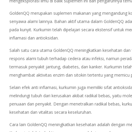
mengeksplorasi ilmu di balik suplemen ini dan pengaruhnya terh
GoldenQQ merupakan suplemen makanan yang mengandung kombin
senyawa alami lainnya. Bahan aktif utama dalam GoldenQQ ad
pada kunyit. Kurkumin telah dipelajari secara ekstensif untuk m
inflamasi dan antioksidan.
Salah satu cara utama GoldenQQ meningkatkan kesehatan dan vit
respons alami tubuh terhadap cedera atau infeksi, namun per
termasuk penyakit jantung, diabetes, dan kanker. Kurkumin tel
menghambat aktivitas enzim dan sitokin tertentu yang memicu 
Selain efek anti inflamasi, kurkumin juga memiliki sifat antio
melindungi tubuh dari kerusakan akibat radikal bebas, yaitu mole
penuaan dan penyakit. Dengan menetralkan radikal bebas, kur
kesehatan dan vitalitas secara keseluruhan.
Cara lain GoldenQQ meningkatkan kesehatan adalah dengan me