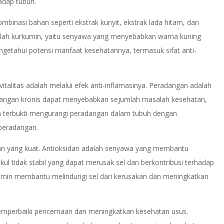
adap tubuh.
asi bahan seperti ekstrak kunyit, ekstrak lada hitam, dan
alah kurkumin, yaitu senyawa yang menyebabkan warna kuning
engetahui potensi manfaat kesehatannya, termasuk sifat anti-
alitas adalah melalui efek anti-inflamasinya. Peradangan adalah
adangan kronis dapat menyebabkan sejumlah masalah kesehatan,
ah terbukti mengurangi peradangan dalam tubuh dengan
peradangan.
ksidan yang kuat. Antioksidan adalah senyawa yang membantu
kul tidak stabil yang dapat merusak sel dan berkontribusi terhadap
kumin membantu melindungi sel dari kerusakan dan meningkatkan
mperbaiki pencernaan dan meningkatkan kesehatan usus.