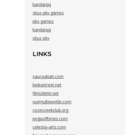
bandarqq
situs pkv games
pkv games
bandarqq
situs pkv
LINKS
saucyukiah.com
beikastreet.net
filmizlettir.net
ourmultiworlds.com
cooncreekclub.org
pegpufftimes.com
celestia-arts.com