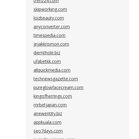
trenz24.com
skipworking.com
loizbeauty.com
anyconverter.com
timespedia.com
jejakkrismon.com
diemthole.biz
ufabetkk.com
allquickmedia.com
technewsgazette.com
pureglowfacecream.com
kingofherrings.com
mrbetjapan.com
anewentity.biz
appkuala.com
seo7days.com