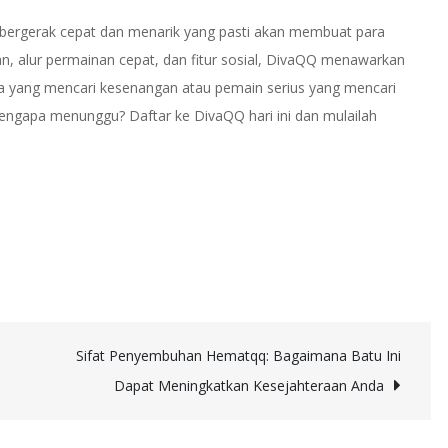
 bergerak cepat dan menarik yang pasti akan membuat para
, alur permainan cepat, dan fitur sosial, DivaQQ menawarkan
a yang mencari kesenangan atau pemain serius yang mencari
engapa menunggu? Daftar ke DivaQQ hari ini dan mulailah
Sifat Penyembuhan Hematqq: Bagaimana Batu Ini
Dapat Meningkatkan Kesejahteraan Anda