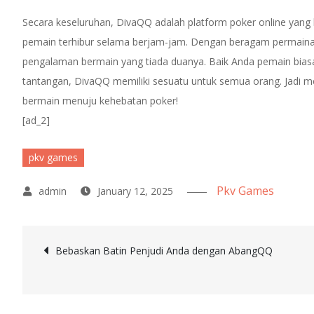
Secara keseluruhan, DivaQQ adalah platform poker online yang
pemain terhibur selama berjam-jam. Dengan beragam permainan
pengalaman bermain yang tiada duanya. Baik Anda pemain bias
tantangan, DivaQQ memiliki sesuatu untuk semua orang. Jadi m
bermain menuju kehebatan poker!
[ad_2]
pkv games
Pkv Games
January 12, 2025
Post
Bebaskan Batin Penjudi Anda dengan AbangQQ
navigation