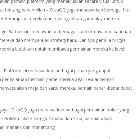
an pemain platform yang menakjubkan secara visual untuk
ya tentang penampilan – DivaQQ juga menawarkan berbagai fitur
 keterampilan mereka dan meningkatkan gameplay mereka.
egi. Platform ini menawarkan berbagai sumber daya dan panduan
eka dan mempelajari strategi baru. Dari tips pemula hingga
 mereka butuhkan untuk membawa permainan mereka ke level
a. Platform ini menawarkan berbagai pilihan yang dapat
n pengalaman bermain game mereka agar sesuai dengan
 menyesuaikan meja dan kartu mereka, pemain benar -benar dapat
h gaya, DivaQQ juga menawarkan berbagai permainan poker yang
xas Hold’em klasik hingga Omaha dan Stud, pemain dapat
hal menarik dan menantang.