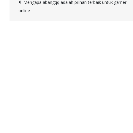
Post
Mengapa abangqq adalah pilihan terbaik untuk gamer
online
navigation