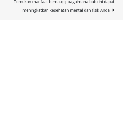
Temukan manfaat hematqq: bagaimana batu ini dapat
meningkatkan kesehatan mental dan fisik Anda