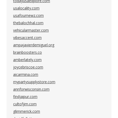
todayusaexplore.com
usalocality.com
usafournewz.com
thebalochhal.com
vehicularmaster.com
vibesaccent.com
ampajavierdemiguel.org
brainboosters.co
amberlately.com
joycebriscoe.com
aicarmina.com
mypartysupplystore.com
annforwisconsin.com
findjaipur.com
cultofjim.com
glimmerick.com