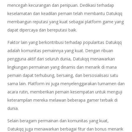
mencegah kecurangan dan penipuan. Dedikasi terhadap
keselamatan dan keadilan pemain telah membantu Datukqq
membangun reputasi yang kuat sebagai platform game yang
dapat dipercaya dan bereputasi baik.
Faktor lain yang berkontribusi terhadap popularitas Datukqq
adalah komunitas pemainnya yang kuat. Dengan ribuan
pengguna aktif dari seluruh dunia, Datukqq menawarkan
lingkungan permainan yang dinamis dan menarik di mana
pemain dapat terhubung, bersaing, dan bersosialisasi satu
sama lain. Platform ini juga menyelenggarakan turnamen dan
acara rutin, memberikan pemain kesempatan untuk menguji
keterampilan mereka melawan beberapa gamer terbaik di
dunia.
Selain beragam permainan dan komunitas yang kuat,
Datukqq juga menawarkan berbagai fitur dan bonus menarik