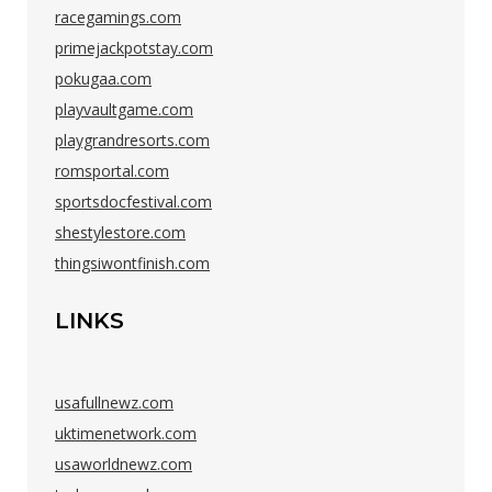
racegamings.com
primejackpotstay.com
pokugaa.com
playvaultgame.com
playgrandresorts.com
romsportal.com
sportsdocfestival.com
shestylestore.com
thingsiwontfinish.com
LINKS
usafullnewz.com
uktimenetwork.com
usaworldnewz.com