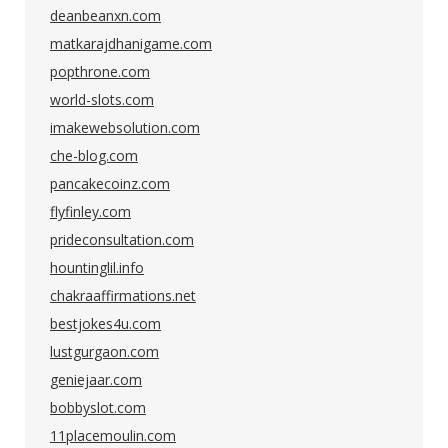
deanbeanxn.com
matkarajdhanigame.com
popthrone.com
world-slots.com
imakewebsolution.com
che-blog.com
pancakecoinz.com
flyfinley.com
prideconsultation.com
hountinglil.info
chakraaffirmations.net
bestjokes4u.com
lustgurgaon.com
geniejaar.com
bobbyslot.com
11placemoulin.com