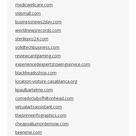
medicwellcare.com
vidsmall.com
businessnews2day.com
worldnewsrecords.com
sterilepro24.com
solidtechbusiness.com
reviewcardgaming.com
experiencedexpertstowingservice.com
blackheadsshop.com
location-voiture-casablanca.org
kpaulbartelme.com
comedyclubofhiltonhead.com
virtualartsassistant.com
theprimeinfographics.com
cheapvaliumordernow.com
beenime.com