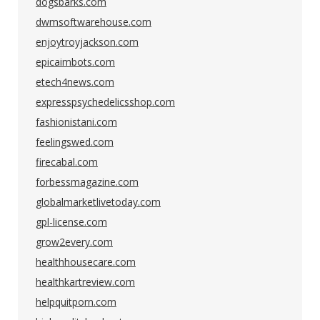
dogsbarks.com
dwmsoftwarehouse.com
enjoytroyjackson.com
epicaimbots.com
etech4news.com
expresspsychedelicsshop.com
fashionistani.com
feelingswed.com
firecabal.com
forbessmagazine.com
globalmarketlivetoday.com
gpl-license.com
grow2every.com
healthhousecare.com
healthkartreview.com
helpquitporn.com