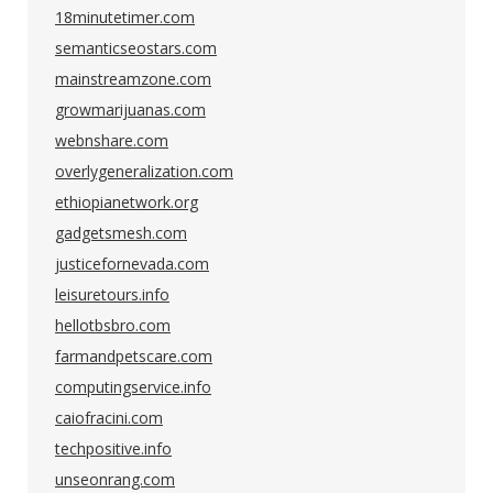
18minutetimer.com
semanticseostars.com
mainstreamzone.com
growmarijuanas.com
webnshare.com
overlygeneralization.com
ethiopianetwork.org
gadgetsmesh.com
justicefornevada.com
leisuretours.info
hellotbsbro.com
farmandpetscare.com
computingservice.info
caiofracini.com
techpositive.info
unseonrang.com