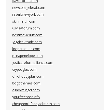
davidfollett.com
newcollegebeat.com
reverbnewyork.com
skinmerch.com
usvisaforum.com
bestmovierulz.com
jagalchi-trade.com
loopersound.com
minapenelope.com
justicereformalliance.com
cryptoglax.com
ohiohobbyplus.com
bogothemes.com
ajino-mingei.com
yourfreehost.info
cheapnorthfacejacketsm.com