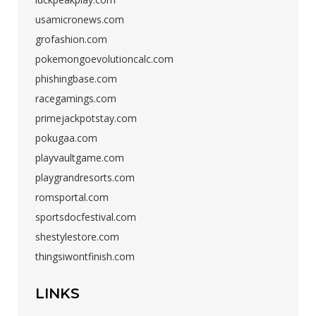
usamicronews.com
grofashion.com
pokemongoevolutioncalc.com
phishingbase.com
racegamings.com
primejackpotstay.com
pokugaa.com
playvaultgame.com
playgrandresorts.com
romsportal.com
sportsdocfestival.com
shestylestore.com
thingsiwontfinish.com
LINKS