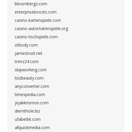
bloombergz.com
enterpriseboosts.com
casino-kartenspiele.com
casino-automatenspiele.org
casino-tischspiele.com
otbody.com
jamestrust.net
trenz24.com
skipworking.com
loizbeauty.com
anyconverter.com
timespedia.com
jejakkrismon.com
diemthole.biz
ufabetkk.com
allquickmedia.com