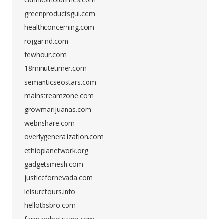
greenproductsgui.com
healthconcerning.com
rojgarind.com
fewhour.com
18minutetimer.com
semanticseostars.com
mainstreamzone.com
growmarijuanas.com
webnshare.com
overlygeneralization.com
ethiopianetwork.org
gadgetsmesh.com
justicefornevada.com
leisuretours.info
hellotbsbro.com
farmandpetscare.com