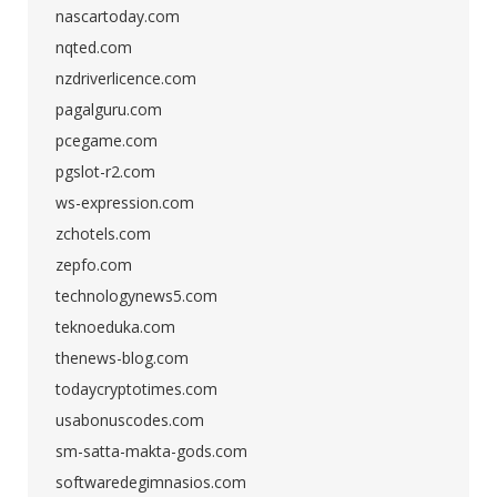
nascartoday.com
nqted.com
nzdriverlicence.com
pagalguru.com
pcegame.com
pgslot-r2.com
ws-expression.com
zchotels.com
zepfo.com
technologynews5.com
teknoeduka.com
thenews-blog.com
todaycryptotimes.com
usabonuscodes.com
sm-satta-makta-gods.com
softwaredegimnasios.com