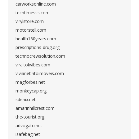
carworksonline.com
techtimesss.com
virylstore.com
motorstell.com
health150years.com
prescriptions-drug.org
technocrewsolution.com
viraltokvibes.com
vivianebritoimoveis.com
magforbes.net
monkeycap.org
sdenix.net
amarinhillcrest.com
the-tourist.org
advogato.net
isafebag.net