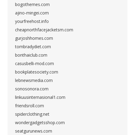
bogothemes.com
ajino-mingei.com
yourfreehost.info
cheapnorthfacejacketsm.com
gurjoshhomes.com
tombradydiet.com
bonthaiclub.com
casusbelli-mod.com
bookplatesociety.com
lebnewsmedia.com
sonosonora.com
linkuusinternasional1.com
friendsroll.com
spiderclothing.net
wondergadgetsshop.com
seatgurunews.com