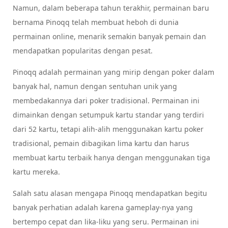
Namun, dalam beberapa tahun terakhir, permainan baru
bernama Pinoqq telah membuat heboh di dunia
permainan online, menarik semakin banyak pemain dan
mendapatkan popularitas dengan pesat.
Pinoqq adalah permainan yang mirip dengan poker dalam
banyak hal, namun dengan sentuhan unik yang
membedakannya dari poker tradisional. Permainan ini
dimainkan dengan setumpuk kartu standar yang terdiri
dari 52 kartu, tetapi alih-alih menggunakan kartu poker
tradisional, pemain dibagikan lima kartu dan harus
membuat kartu terbaik hanya dengan menggunakan tiga
kartu mereka.
Salah satu alasan mengapa Pinoqq mendapatkan begitu
banyak perhatian adalah karena gameplay-nya yang
bertempo cepat dan lika-liku yang seru. Permainan ini