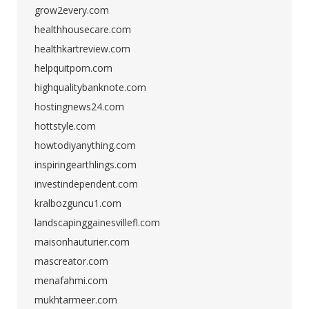
grow2every.com
healthhousecare.com
healthkartreview.com
helpquitporn.com
highqualitybanknote.com
hostingnews24.com
hottstyle.com
howtodiyanything.com
inspiringearthlings.com
investindependent.com
kralbozguncu1.com
landscapinggainesvillefl.com
maisonhauturier.com
mascreator.com
menafahmi.com
mukhtarmeer.com