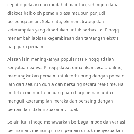
cepat dipelajari dan mudah dimainkan, sehingga dapat
diakses baik oleh pemain biasa maupun penjudi
berpengalaman. Selain itu, elemen strategi dan
keterampilan yang diperlukan untuk berhasil di Pinoqq
menambah lapisan kegembiraan dan tantangan ekstra
bagi para pemain.
Alasan lain meningkatnya popularitas Pinoqq adalah
kenyataan bahwa Pinoqq dapat dimainkan secara online,
memungkinkan pemain untuk terhubung dengan pemain
lain dari seluruh dunia dan bersaing secara real-time. Hal
ini telah membuka peluang baru bagi pemain untuk
menguji keterampilan mereka dan bersaing dengan
pemain lain dalam suasana virtual.
Selain itu, Pinoqq menawarkan berbagai mode dan variasi
permainan, memungkinkan pemain untuk menyesuaikan