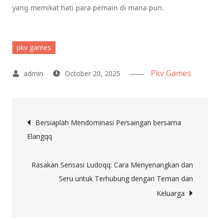
yang memikat hati para pemain di mana pun.
pkv games
Pkv Games
October 20, 2025
Post
Bersiaplah Mendominasi Persaingan bersama
Elangqq
navigation
Rasakan Sensasi Ludoqq: Cara Menyenangkan dan
Seru untuk Terhubung dengan Teman dan
Keluarga