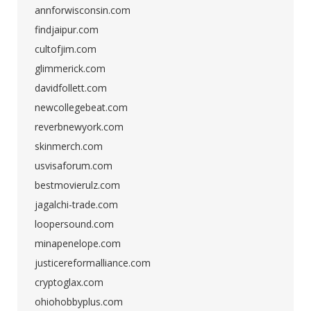
annforwisconsin.com
findjaipur.com
cultofjim.com
glimmerick.com
davidfollett.com
newcollegebeat.com
reverbnewyork.com
skinmerch.com
usvisaforum.com
bestmovierulz.com
jagalchi-trade.com
loopersound.com
minapenelope.com
justicereformalliance.com
cryptoglax.com
ohiohobbyplus.com