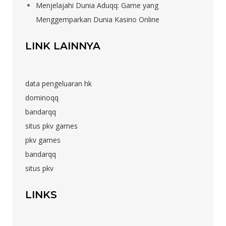
Menjelajahi Dunia Aduqq: Game yang
Menggemparkan Dunia Kasino Online
LINK LAINNYA
data pengeluaran hk
dominoqq
bandarqq
situs pkv games
pkv games
bandarqq
situs pkv
LINKS