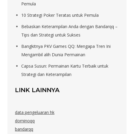
Pemula
10 Strategi Poker Teratas untuk Pemula
Bebaskan Keterampilan Anda dengan Bandarqq –
Tips dan Strategi untuk Sukses
Bangkitnya PKV Games QQ: Mengapa Tren Ini
Mengambil alih Dunia Permainan
Capsa Susun: Permainan Kartu Terbaik untuk
Strategi dan Keterampilan
LINK LAINNYA
data pengeluaran hk
dominoqq
bandarqq