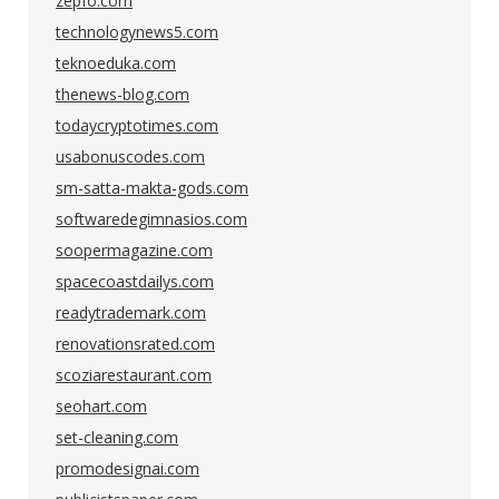
zepfo.com
technologynews5.com
teknoeduka.com
thenews-blog.com
todaycryptotimes.com
usabonuscodes.com
sm-satta-makta-gods.com
softwaredegimnasios.com
soopermagazine.com
spacecoastdailys.com
readytrademark.com
renovationsrated.com
scoziarestaurant.com
seohart.com
set-cleaning.com
promodesignai.com