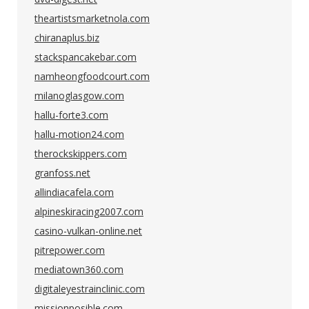
theartistsmarketnola.com
chiranaplus.biz
stackspancakebar.com
namheongfoodcourt.com
milanoglasgow.com
hallu-forte3.com
hallu-motion24.com
therockskippers.com
granfoss.net
allindiacafela.com
alpineskiracing2007.com
casino-vulkan-online.net
pitrepower.com
mediatown360.com
digitaleyestrainclinic.com
missionposible.com