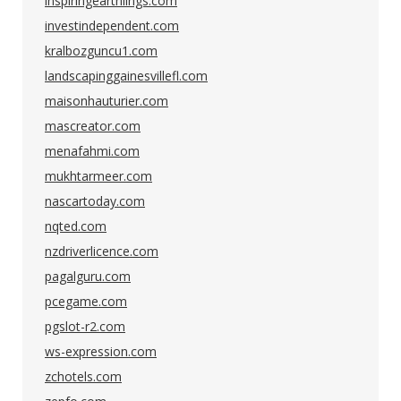
inspiringearthlings.com
investindependent.com
kralbozguncu1.com
landscapinggainesvillefl.com
maisonhauturier.com
mascreator.com
menafahmi.com
mukhtarmeer.com
nascartoday.com
nqted.com
nzdriverlicence.com
pagalguru.com
pcegame.com
pgslot-r2.com
ws-expression.com
zchotels.com