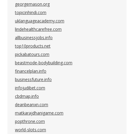
georgemason.org
topicinhindi.com
uklanguageacademy.com
lindehealthcarefree.com
allbusinessjobs.info
top10products.net
pickabatours.com
beastmode-bodybuilding.com
financelplan.info
businessfuture.info
infojudibet.com
cbdmap.info
deanbeanxn.com
matkarajdhanigame.com
popthrone.com
world-slots.com