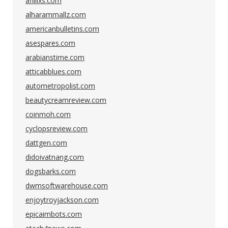
afiliixs.com
alharammallz.com
americanbulletins.com
asespares.com
arabianstime.com
atticabblues.com
autometropolist.com
beautycreamreview.com
coinmoh.com
cyclopsreview.com
dattgen.com
didoivatnang.com
dogsbarks.com
dwmsoftwarehouse.com
enjoytroyjackson.com
epicaimbots.com