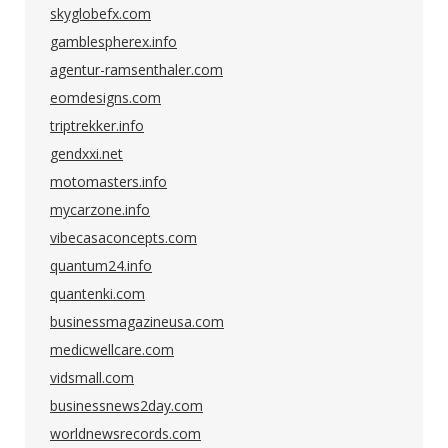
skyglobefx.com
gamblespherex.info
agentur-ramsenthaler.com
eomdesigns.com
triptrekker.info
gendxxi.net
motomasters.info
mycarzone.info
vibecasaconcepts.com
quantum24.info
quantenki.com
businessmagazineusa.com
medicwellcare.com
vidsmall.com
businessnews2day.com
worldnewsrecords.com