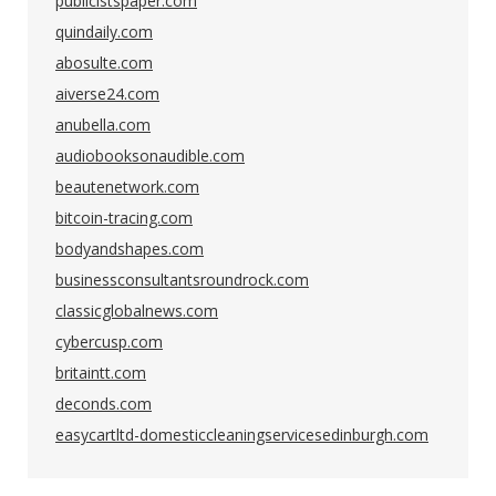
publicistspaper.com
quindaily.com
abosulte.com
aiverse24.com
anubella.com
audiobooksonaudible.com
beautenetwork.com
bitcoin-tracing.com
bodyandshapes.com
businessconsultantsroundrock.com
classicglobalnews.com
cybercusp.com
britaintt.com
deconds.com
easycartltd-domesticcleaningservicesedinburgh.com