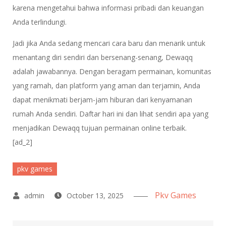
karena mengetahui bahwa informasi pribadi dan keuangan
Anda terlindungi.
Jadi jika Anda sedang mencari cara baru dan menarik untuk
menantang diri sendiri dan bersenang-senang, Dewaqq
adalah jawabannya. Dengan beragam permainan, komunitas
yang ramah, dan platform yang aman dan terjamin, Anda
dapat menikmati berjam-jam hiburan dari kenyamanan
rumah Anda sendiri. Daftar hari ini dan lihat sendiri apa yang
menjadikan Dewaqq tujuan permainan online terbaik.
[ad_2]
pkv games
Pkv Games
October 13, 2025