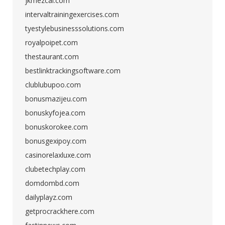
jkmezcal.com
intervaltrainingexercises.com
tyestylebusinesssolutions.com
royalpoipet.com
thestaurant.com
bestlinktrackingsoftware.com
clublubupoo.com
bonusmazijeu.com
bonuskyfojea.com
bonuskorokee.com
bonusgexipoy.com
casinorelaxluxe.com
clubetechplay.com
domdombd.com
dailyplayz.com
getprocrackhere.com