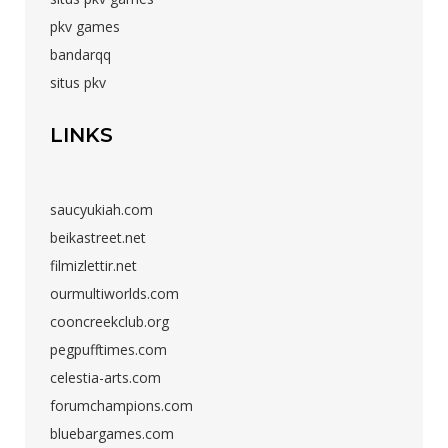
pkv games
bandarqq
situs pkv
LINKS
saucyukiah.com
beikastreet.net
filmizlettir.net
ourmultiworlds.com
cooncreekclub.org
pegpufftimes.com
celestia-arts.com
forumchampions.com
bluebargames.com