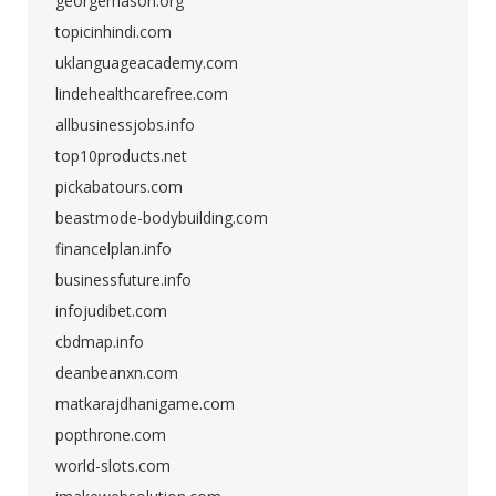
georgemason.org
topicinhindi.com
uklanguageacademy.com
lindehealthcarefree.com
allbusinessjobs.info
top10products.net
pickabatours.com
beastmode-bodybuilding.com
financelplan.info
businessfuture.info
infojudibet.com
cbdmap.info
deanbeanxn.com
matkarajdhanigame.com
popthrone.com
world-slots.com