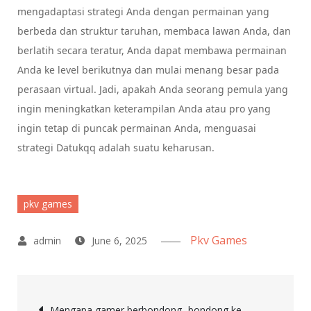
mengadaptasi strategi Anda dengan permainan yang
berbeda dan struktur taruhan, membaca lawan Anda, dan
berlatih secara teratur, Anda dapat membawa permainan
Anda ke level berikutnya dan mulai menang besar pada
perasaan virtual. Jadi, apakah Anda seorang pemula yang
ingin meningkatkan keterampilan Anda atau pro yang
ingin tetap di puncak permainan Anda, menguasai
strategi Datukqq adalah suatu keharusan.
pkv games
Pkv Games
June 6, 2025
Post
Mengapa gamer berbondong -bondong ke