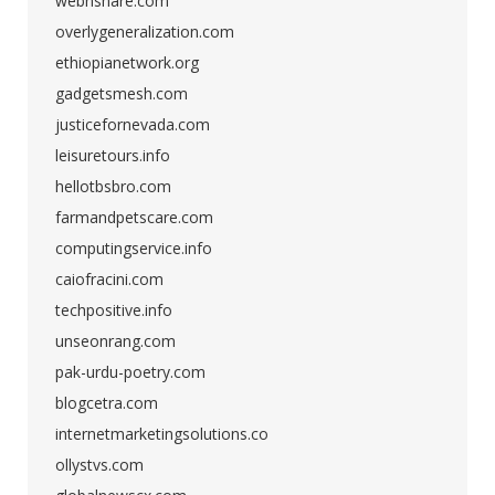
webnshare.com
overlygeneralization.com
ethiopianetwork.org
gadgetsmesh.com
justicefornevada.com
leisuretours.info
hellotbsbro.com
farmandpetscare.com
computingservice.info
caiofracini.com
techpositive.info
unseonrang.com
pak-urdu-poetry.com
blogcetra.com
internetmarketingsolutions.co
ollystvs.com