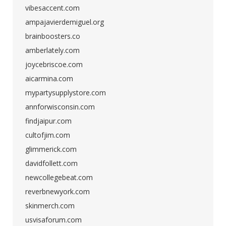
vibesaccent.com
ampajavierdemiguel.org
brainboosters.co
amberlately.com
joycebriscoe.com
aicarmina.com
mypartysupplystore.com
annforwisconsin.com
findjaipur.com
cultofjim.com
glimmerick.com
davidfollett.com
newcollegebeat.com
reverbnewyork.com
skinmerch.com
usvisaforum.com