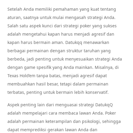
Setelah Anda memiliki pemahaman yang kuat tentang
aturan, saatnya untuk mulai mengasah strategi Anda.
Salah satu aspek kunci dari strategi poker yang sukses
adalah mengetahui kapan harus menjadi agresif dan
kapan harus bermain aman. Datukqq menawarkan
berbagai permainan dengan struktur taruhan yang
berbeda, jadi penting untuk menyesuaikan strategi Anda
dengan game spesifik yang Anda mainkan. Misalnya, di
Texas Hold’em tanpa batas, menjadi agresif dapat
membuahkan hasil besar, tetapi dalam permainan
terbatas, penting untuk bermain lebih konservatif.
Aspek penting lain dari menguasai strategi DatukqQ
adalah mempelajari cara membaca lawan Anda. Poker
adalah permainan keterampilan dan psikologi, sehingga
dapat memprediksi gerakan lawan Anda dan