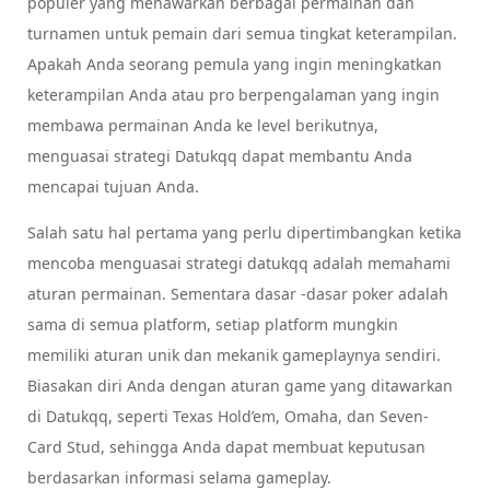
populer yang menawarkan berbagai permainan dan
turnamen untuk pemain dari semua tingkat keterampilan.
Apakah Anda seorang pemula yang ingin meningkatkan
keterampilan Anda atau pro berpengalaman yang ingin
membawa permainan Anda ke level berikutnya,
menguasai strategi Datukqq dapat membantu Anda
mencapai tujuan Anda.
Salah satu hal pertama yang perlu dipertimbangkan ketika
mencoba menguasai strategi datukqq adalah memahami
aturan permainan. Sementara dasar -dasar poker adalah
sama di semua platform, setiap platform mungkin
memiliki aturan unik dan mekanik gameplaynya sendiri.
Biasakan diri Anda dengan aturan game yang ditawarkan
di Datukqq, seperti Texas Hold’em, Omaha, dan Seven-
Card Stud, sehingga Anda dapat membuat keputusan
berdasarkan informasi selama gameplay.