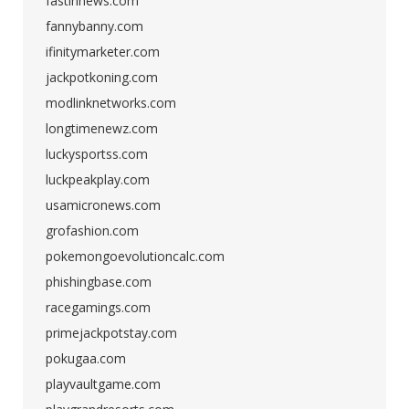
fastinnews.com
fannybanny.com
ifinitymarketer.com
jackpotkoning.com
modlinknetworks.com
longtimenewz.com
luckysportss.com
luckpeakplay.com
usamicronews.com
grofashion.com
pokemongoevolutioncalc.com
phishingbase.com
racegamings.com
primejackpotstay.com
pokugaa.com
playvaultgame.com