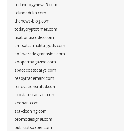
technologynews5.com
teknoeduka.com
thenews-blog.com
todaycryptotimes.com
usabonuscodes.com
sm-satta-makta-gods.com
softwaredegimnasios.com
soopermagazine.com
spacecoastdailys.com
readytrademark.com
renovationsrated.com
scoziarestaurant.com
seohart.com
set-cleaning.com
promodesignai.com
publicistspaper.com