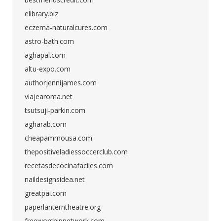
elibrary.biz
eczema-naturalcures.com
astro-bath.com
aghapal.com
altu-expo.com
authorjennijames.com
viajearoma.net
tsutsuji-parkin.com
agharab.com
cheapammousa.com
thepositiveladiessoccerclub.com
recetasdecocinafaciles.com
naildesignsidea.net
greatpai.com
paperlanterntheatre.org
freeworshipnetwork.com