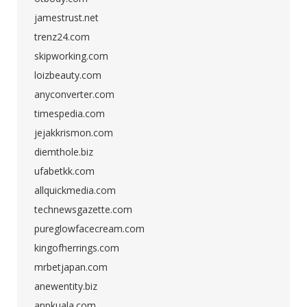
jamestrust.net
trenz24.com
skipworking.com
loizbeauty.com
anyconverter.com
timespedia.com
jejakkrismon.com
diemthole.biz
ufabetkk.com
allquickmedia.com
technewsgazette.com
pureglowfacecream.com
kingofherrings.com
mrbetjapan.com
anewentity.biz
appkuala.com