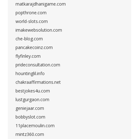
matkarajdhanigame.com
popthrone.com
world-slots.com
imakewebsolution.com
che-blog.com
pancakecoinz.com
flyfinley.com
prideconsultation.com
hountinglil.info
chakraaffirmations.net
bestjokes4u.com
lustgurgaon.com
geniejaar.com
bobbyslot.com
11placemoulin.com
mintz360.com