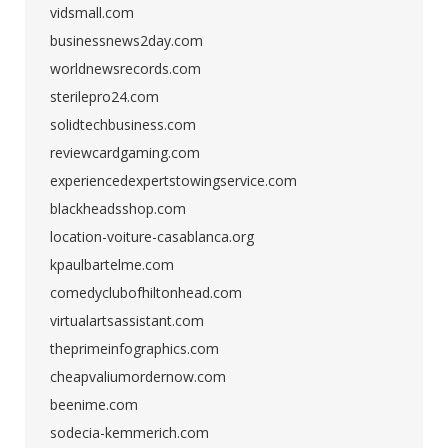
vidsmall.com
businessnews2day.com
worldnewsrecords.com
sterilepro24.com
solidtechbusiness.com
reviewcardgaming.com
experiencedexpertstowingservice.com
blackheadsshop.com
location-voiture-casablanca.org
kpaulbartelme.com
comedyclubofhiltonhead.com
virtualartsassistant.com
theprimeinfographics.com
cheapvaliumordernow.com
beenime.com
sodecia-kemmerich.com