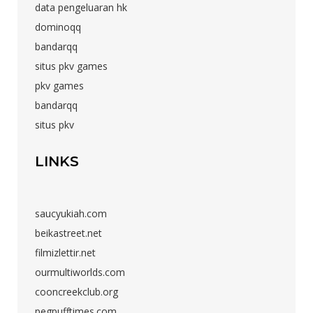
data pengeluaran hk
dominoqq
bandarqq
situs pkv games
pkv games
bandarqq
situs pkv
LINKS
saucyukiah.com
beikastreet.net
filmizlettir.net
ourmultiworlds.com
cooncreekclub.org
pegpufftimes.com