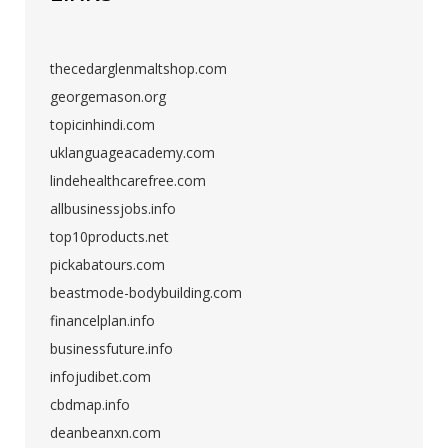
thecedarglenmaltshop.com
georgemason.org
topicinhindi.com
uklanguageacademy.com
lindehealthcarefree.com
allbusinessjobs.info
top10products.net
pickabatours.com
beastmode-bodybuilding.com
financelplan.info
businessfuture.info
infojudibet.com
cbdmap.info
deanbeanxn.com