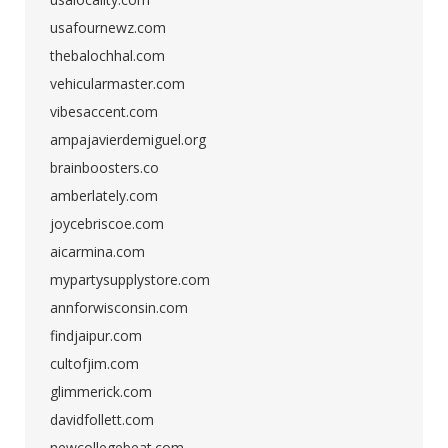
usafournewz.com
thebalochhal.com
vehicularmaster.com
vibesaccent.com
ampajavierdemiguel.org
brainboosters.co
amberlately.com
joycebriscoe.com
aicarmina.com
mypartysupplystore.com
annforwisconsin.com
findjaipur.com
cultofjim.com
glimmerick.com
davidfollett.com
newcollegebeat.com