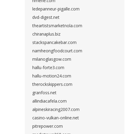
rimene.com
ledepanneur-pigalle.com
dvd-digest.net
theartistsmarketnola.com
chiranaplus.biz
stackspancakebar.com
namheongfoodcourt.com
milanoglasgow.com
hallu-forte3.com
hallu-motion24.com
therockskippers.com
granfoss.net
allindiacafela.com
alpineskiracing2007.com
casino-vulkan-online.net
pitrepower.com