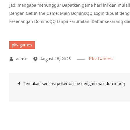
Jadi mengapa menunggu? Dapatkan game hari ini dan mula
Dengan Get In the Game: Main DominoQQ Login dibuat den
kesenangan DominoQQ tanpa kerumitan. Daftar sekarang da
pkv games
Pkv Games
August 18, 2025
Post
Temukan sensasi poker online dengan maindominoqq
navigation