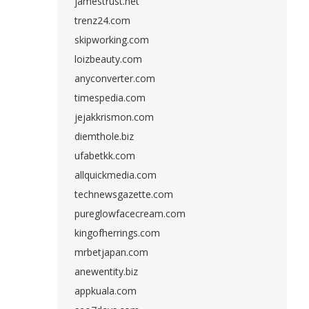
jamestrust.net
trenz24.com
skipworking.com
loizbeauty.com
anyconverter.com
timespedia.com
jejakkrismon.com
diemthole.biz
ufabetkk.com
allquickmedia.com
technewsgazette.com
pureglowfacecream.com
kingofherrings.com
mrbetjapan.com
anewentity.biz
appkuala.com