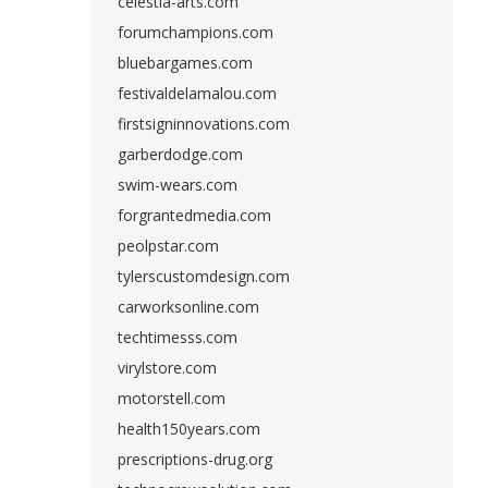
celestia-arts.com
forumchampions.com
bluebargames.com
festivaldelamalou.com
firstsigninnovations.com
garberdodge.com
swim-wears.com
forgrantedmedia.com
peolpstar.com
tylerscustomdesign.com
carworksonline.com
techtimesss.com
virylstore.com
motorstell.com
health150years.com
prescriptions-drug.org