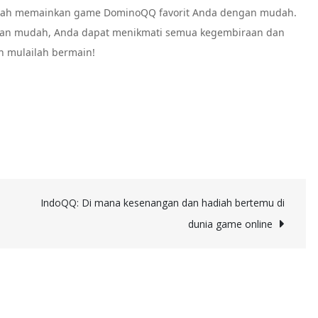
ilah memainkan game DominoQQ favorit Anda dengan mudah.
gan mudah, Anda dapat menikmati semua kegembiraan dan
n mulailah bermain!
IndoQQ: Di mana kesenangan dan hadiah bertemu di
dunia game online