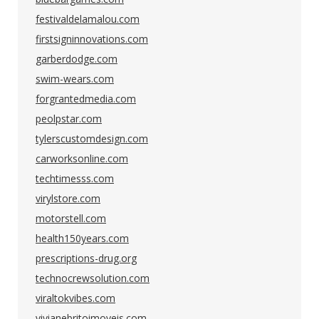
festivaldelamalou.com
firstsigninnovations.com
garberdodge.com
swim-wears.com
forgrantedmedia.com
peolpstar.com
tylerscustomdesign.com
carworksonline.com
techtimesss.com
virylstore.com
motorstell.com
health150years.com
prescriptions-drug.org
technocrewsolution.com
viraltokvibes.com
vivianebritoimoveis.com