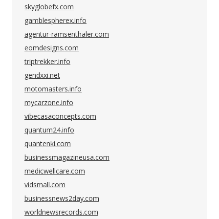
skyglobefx.com
gamblespherex.info
agentur-ramsenthaler.com
eomdesigns.com
triptrekker.info
gendxxi.net
motomasters.info
mycarzone.info
vibecasaconcepts.com
quantum24.info
quantenki.com
businessmagazineusa.com
medicwellcare.com
vidsmall.com
businessnews2day.com
worldnewsrecords.com