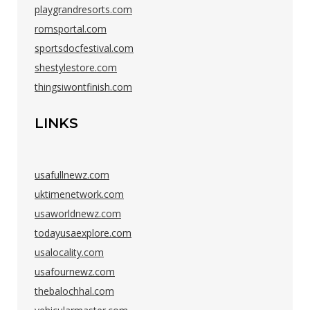
playgrandresorts.com
romsportal.com
sportsdocfestival.com
shestylestore.com
thingsiwontfinish.com
LINKS
usafullnewz.com
uktimenetwork.com
usaworldnewz.com
todayusaexplore.com
usalocality.com
usafournewz.com
thebalochhal.com