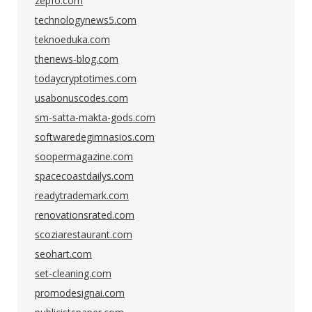
zepfo.com
technologynews5.com
teknoeduka.com
thenews-blog.com
todaycryptotimes.com
usabonuscodes.com
sm-satta-makta-gods.com
softwaredegimnasios.com
soopermagazine.com
spacecoastdailys.com
readytrademark.com
renovationsrated.com
scoziarestaurant.com
seohart.com
set-cleaning.com
promodesignai.com