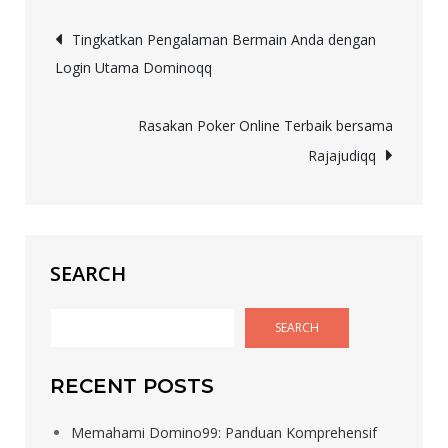
Post
Tingkatkan Pengalaman Bermain Anda dengan
Login Utama Dominoqq
navigation
Rasakan Poker Online Terbaik bersama
Rajajudiqq
SEARCH
SEARCH
RECENT POSTS
Memahami Domino99: Panduan Komprehensif