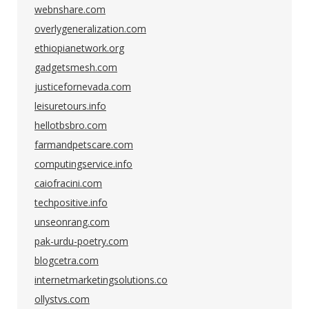
webnshare.com
overlygeneralization.com
ethiopianetwork.org
gadgetsmesh.com
justicefornevada.com
leisuretours.info
hellotbsbro.com
farmandpetscare.com
computingservice.info
caiofracini.com
techpositive.info
unseonrang.com
pak-urdu-poetry.com
blogcetra.com
internetmarketingsolutions.co
ollystvs.com