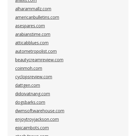
afiliixs.com
alharammallz.com
americanbulletins.com
asespares.com
arabianstime.com
atticabblues.com
autometropolist.com
beautycreamreview.com
coinmoh.com
cyclopsreview.com
dattgen.com
didoivatnang.com
dogsbarks.com
dwmsoftwarehouse.com
enjoytroyjackson.com
epicaimbots.com