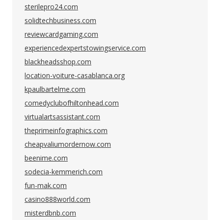
sterilepro24.com
solidtechbusiness.com
reviewcardgaming.com
experiencedexpertstowingservice.com
blackheadsshop.com
location-voiture-casablanca.org
kpaulbartelme.com
comedyclubofhiltonhead.com
virtualartsassistant.com
theprimeinfographics.com
cheapvaliumordernow.com
beenime.com
sodecia-kemmerich.com
fun-mak.com
casino888world.com
misterdbnb.com