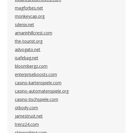
magforbes.net
monkeycap.org
sdenix.net
amarinhillcrest.com
the-tourist.org
advogato.net
isafebag.net
bloombergz.com
enterpriseboosts.com
casino-kartenspiele.com
casino-automatenspiele.org
casino-tischspiele.com
otbody.com
jamestrust.net
trenz24.com
skipworking.com