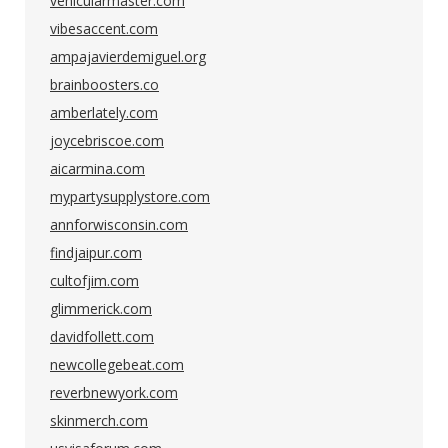
vehicularmaster.com
vibesaccent.com
ampajavierdemiguel.org
brainboosters.co
amberlately.com
joycebriscoe.com
aicarmina.com
mypartysupplystore.com
annforwisconsin.com
findjaipur.com
cultofjim.com
glimmerick.com
davidfollett.com
newcollegebeat.com
reverbnewyork.com
skinmerch.com