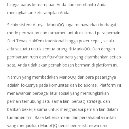
hingga batas kemampuan Anda dan membantu Anda
meningkatkan keterampilan Anda.
Selain sistem AI-nya, MarioQQ juga menawarkan berbagai
mode permainan dan turnamen untuk dinikmati para pemain.
Dari Texas Hold’em tradisional hingga poker cepat, selalu
ada sesuatu untuk semua orang di MarioQQ. Dan dengan
pembaruan rutin dan fitur-fitur baru yang ditambahkan setiap
saat, Anda tidak akan pernah bosan bermain di platform ini.
Namun yang membedakan MarioQQ dari para pesaingnya
adalah fokusnya pada komunitas dan kolaborasi. Platform ini
menawarkan berbagai fitur sosial yang memungkinkan
pemain terhubung satu sama lain, berbagi strategi, dan
bahkan bekerja sama untuk menghadapi pemain lain dalam
turnamen tim. Rasa kebersamaan dan persahabatan inilah
yang menjadikan MarioQQ benar-benar istimewa dan