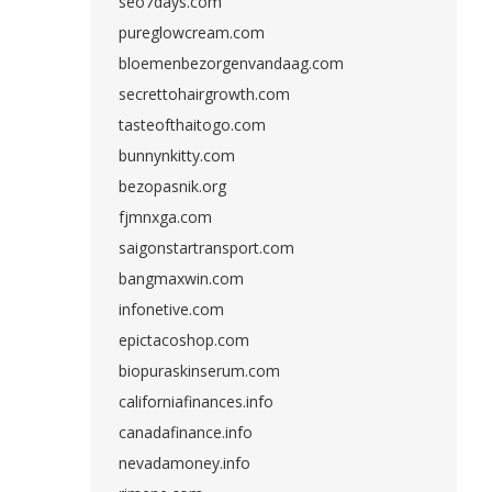
seo7days.com
pureglowcream.com
bloemenbezorgenvandaag.com
secrettohairgrowth.com
tasteofthaitogo.com
bunnynkitty.com
bezopasnik.org
fjmnxga.com
saigonstartransport.com
bangmaxwin.com
infonetive.com
epictacoshop.com
biopuraskinserum.com
californiafinances.info
canadafinance.info
nevadamoney.info