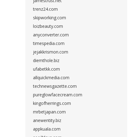
jamestrust.net
trenz24.com
skipworking.com
loizbeauty.com
anyconverter.com
timespedia.com
jejakkrismon.com
diemthole.biz
ufabetkk.com
allquickmedia.com
technewsgazette.com
pureglowfacecream.com
kingofherrings.com
mrbetjapan.com
anewentity.biz
appkuala.com