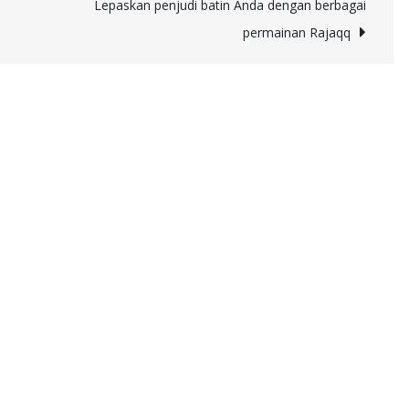
Lepaskan penjudi batin Anda dengan berbagai
permainan Rajaqq