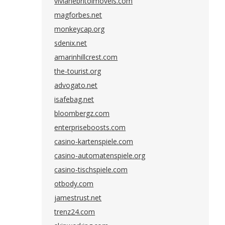
vivianebritoimoveis.com
magforbes.net
monkeycap.org
sdenix.net
amarinhillcrest.com
the-tourist.org
advogato.net
isafebag.net
bloombergz.com
enterpriseboosts.com
casino-kartenspiele.com
casino-automatenspiele.org
casino-tischspiele.com
otbody.com
jamestrust.net
trenz24.com