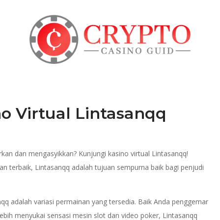
arik setiap hari. Mainkan slot dan raih kemenangan besar dengan be
engan Banyak Hadiah Menarik Setiap
 Virtual Lintasanqq
an dan mengasyikkan? Kunjungi kasino virtual Lintasanqq!
 terbaik, Lintasanqq adalah tujuan sempurna baik bagi penjudi
sanqq adalah variasi permainan yang tersedia. Baik Anda penggemar
 lebih menyukai sensasi mesin slot dan video poker, Lintasanqq