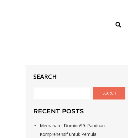
rbagai promosi harian.
 Hari
SEARCH
SEARCH
RECENT POSTS
Memahami Domino99: Panduan
Komprehensif untuk Pemula