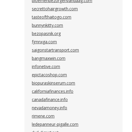
bloemenbezorgenvandaag.com
secrettohairgrowth.com
tasteofthaitogo.com
bunnynkitty.com
bezopasnik.org
fjmnxga.com
saigonstartransport.com
bangmaxwin.com
infonetive.com
epictacoshop.com
biopuraskinserum.com
californiafinances.info
canadafinance.info
nevadamoney.info
rimene.com
ledepanneur-pigalle.com