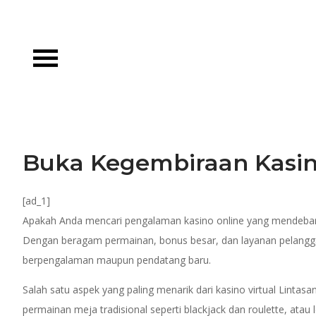
Skip
to
content
Temukan agen slot gacor dengan banyak hadiah men
Daftar Agen Slot Gacor d
Buka Kegembiraan Kasino
[ad_1]
Apakah Anda mencari pengalaman kasino online yang mendebark
Dengan beragam permainan, bonus besar, dan layanan pelanggan
berpengalaman maupun pendatang baru.
Salah satu aspek yang paling menarik dari kasino virtual Linta
permainan meja tradisional seperti blackjack dan roulette, atau