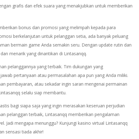
dengan grafis dan efek suara yang menakjubkan untuk memberikan
emberikan bonus dan promosi yang melimpah kepada para
mosi berkelanjutan untuk pelanggan setia, ada banyak peluang
man bermain game Anda semakin seru. Dengan update rutin dan
 dan menarik yang dinantikan di Lintasanqq.
ayanan pelanggannya yang terbaik. Tim dukungan yang
awab pertanyaan atau permasalahan apa pun yang Anda miliki.
yaan pembayaran, atau sekadar ingin saran mengenai permainan
Lintasanqq selalu siap membantu.
tastis bagi siapa saja yang ingin merasakan keseruan perjudian
nan pelanggan terbaik, Lintasanqq memberikan pengalaman
vel. Jadi mengapa menunggu? Kunjungi kasino virtual Lintasanqq
n sensasi tiada akhir!