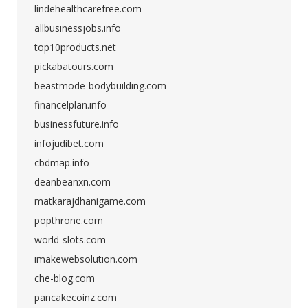
lindehealthcarefree.com
allbusinessjobs.info
top10products.net
pickabatours.com
beastmode-bodybuilding.com
financelplan.info
businessfuture.info
infojudibet.com
cbdmap.info
deanbeanxn.com
matkarajdhanigame.com
popthrone.com
world-slots.com
imakewebsolution.com
che-blog.com
pancakecoinz.com