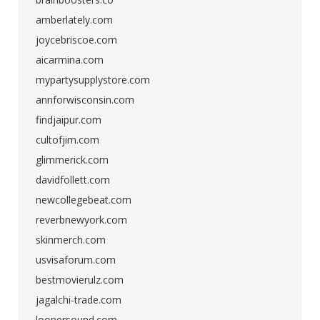
amberlately.com
joycebriscoe.com
aicarmina.com
mypartysupplystore.com
annforwisconsin.com
findjaipur.com
cultofjim.com
glimmerick.com
davidfollett.com
newcollegebeat.com
reverbnewyork.com
skinmerch.com
usvisaforum.com
bestmovierulz.com
jagalchi-trade.com
loopersound.com