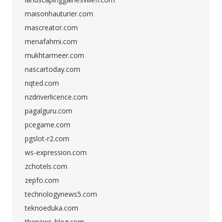
maisonhauturier.com
mascreator.com
menafahmi.com
mukhtarmeer.com
nascartoday.com
nqted.com
nzdriverlicence.com
pagalguru.com
pcegame.com
pgslot-r2.com
ws-expression.com
zchotels.com
zepfo.com
technologynews5.com
teknoeduka.com
thenews-blog.com