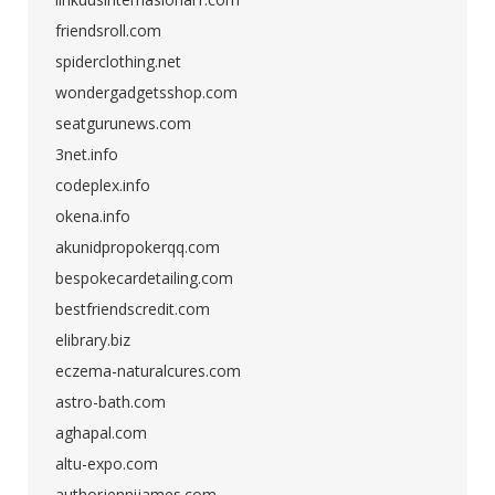
friendsroll.com
spiderclothing.net
wondergadgetsshop.com
seatgurunews.com
3net.info
codeplex.info
okena.info
akunidpropokerqq.com
bespokecardetailing.com
bestfriendscredit.com
elibrary.biz
eczema-naturalcures.com
astro-bath.com
aghapal.com
altu-expo.com
authorjennijames.com