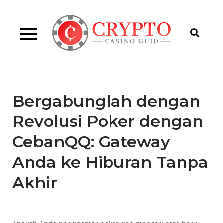
Skip
to
content
Temukan agen slot gacor dengan banyak hadiah
Daftar Agen Slot Gacor
menarik setiap hari. Mainkan slot dan raih
dengan Banyak Hadiah
kemenangan besar dengan berbagai promosi
harian.
Menarik Setiap Hari
Bergabunglah dengan
Revolusi Poker dengan
CebanQQ: Gateway
Anda ke Hiburan Tanpa
Akhir