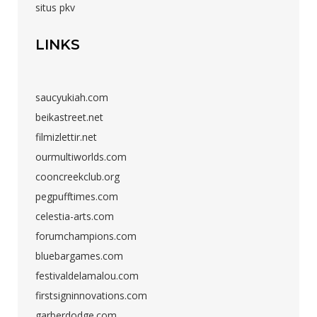
situs pkv
LINKS
saucyukiah.com
beikastreet.net
filmizlettir.net
ourmultiworlds.com
cooncreekclub.org
pegpufftimes.com
celestia-arts.com
forumchampions.com
bluebargames.com
festivaldelamalou.com
firstsigninnovations.com
garberdodge.com