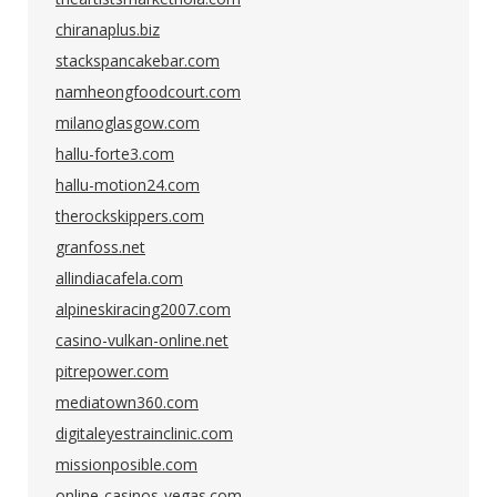
chiranaplus.biz
stackspancakebar.com
namheongfoodcourt.com
milanoglasgow.com
hallu-forte3.com
hallu-motion24.com
therockskippers.com
granfoss.net
allindiacafela.com
alpineskiracing2007.com
casino-vulkan-online.net
pitrepower.com
mediatown360.com
digitaleyestrainclinic.com
missionposible.com
online-casinos-vegas.com