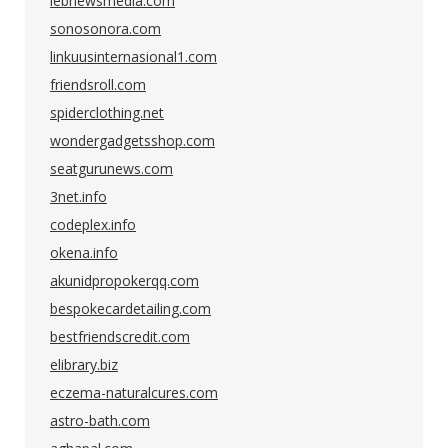
lebnewsmedia.com
sonosonora.com
linkuusinternasional1.com
friendsroll.com
spiderclothing.net
wondergadgetsshop.com
seatgurunews.com
3net.info
codeplex.info
okena.info
akunidpropokerqq.com
bespokecardetailing.com
bestfriendscredit.com
elibrary.biz
eczema-naturalcures.com
astro-bath.com