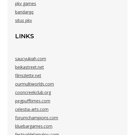
pkv games
bandarqq
situs pkv
LINKS
saucyukiah.com
beikastreet.net
filmizlettir.net
ourmultiworlds.com
cooncreekclub.org
pegpufftimes.com
celestia-arts.com
forumchampions.com
bluebargames.com
festivaldelamalou.com