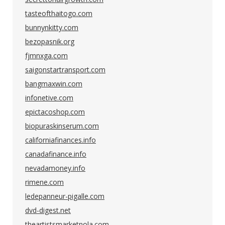
tasteofthaitogo.com
bunnynkitty.com
bezopasnik.org
fjmnxga.com
saigonstartransport.com
bangmaxwin.com
infonetive.com
epictacoshop.com
biopuraskinserum.com
californiafinances.info
canadafinance.info
nevadamoney.info
rimene.com
ledepanneur-pigalle.com
dvd-digest.net
theartistsmarketnola.com