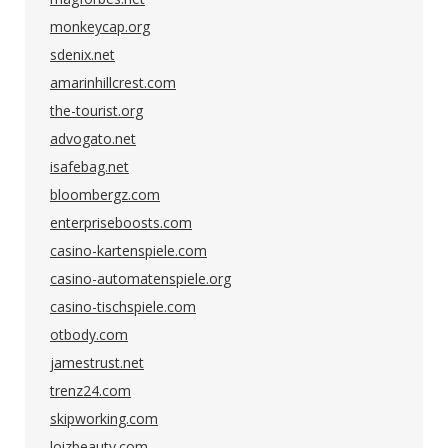
monkeycap.org
sdenix.net
amarinhillcrest.com
the-tourist.org
advogato.net
isafebag.net
bloombergz.com
enterpriseboosts.com
casino-kartenspiele.com
casino-automatenspiele.org
casino-tischspiele.com
otbody.com
jamestrust.net
trenz24.com
skipworking.com
loizbeauty.com