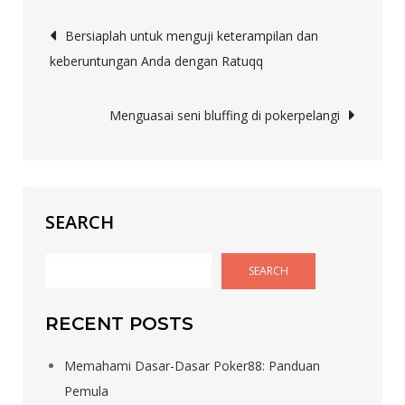
Post
Bersiaplah untuk menguji keterampilan dan
keberuntungan Anda dengan Ratuqq
navigation
Menguasai seni bluffing di pokerpelangi
SEARCH
SEARCH
RECENT POSTS
Memahami Dasar-Dasar Poker88: Panduan
Pemula