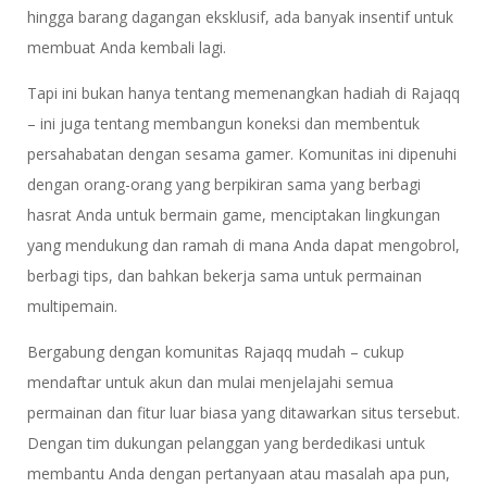
hingga barang dagangan eksklusif, ada banyak insentif untuk
membuat Anda kembali lagi.
Tapi ini bukan hanya tentang memenangkan hadiah di Rajaqq
– ini juga tentang membangun koneksi dan membentuk
persahabatan dengan sesama gamer. Komunitas ini dipenuhi
dengan orang-orang yang berpikiran sama yang berbagi
hasrat Anda untuk bermain game, menciptakan lingkungan
yang mendukung dan ramah di mana Anda dapat mengobrol,
berbagi tips, dan bahkan bekerja sama untuk permainan
multipemain.
Bergabung dengan komunitas Rajaqq mudah – cukup
mendaftar untuk akun dan mulai menjelajahi semua
permainan dan fitur luar biasa yang ditawarkan situs tersebut.
Dengan tim dukungan pelanggan yang berdedikasi untuk
membantu Anda dengan pertanyaan atau masalah apa pun,