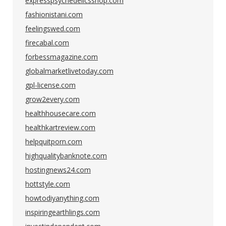
expresspsychedelicsshop.com
fashionistani.com
feelingswed.com
firecabal.com
forbessmagazine.com
globalmarketlivetoday.com
gpl-license.com
grow2every.com
healthhousecare.com
healthkartreview.com
helpquitporn.com
highqualitybanknote.com
hostingnews24.com
hottstyle.com
howtodiyanything.com
inspiringearthlings.com