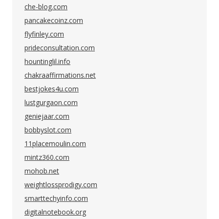
che-blog.com
pancakecoinz.com
flyfinley.com
prideconsultation.com
hountinglil.info
chakraaffirmations.net
bestjokes4u.com
lustgurgaon.com
geniejaar.com
bobbyslot.com
11placemoulin.com
mintz360.com
mohob.net
weightlossprodigy.com
smarttechyinfo.com
digitalnotebook.org