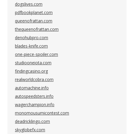
dogslives.com
pdfbookplanet.com
queenofrattan.com
thequeenofrattan.com
denohubpro.com
blades-knife.com
one-piece-spoiler.com
studiooneiota.com
findingcasino.org
realworldcobra.com
automachine.info
autospeedsters.info
wagerchampion.info
monomousumicontest.com
deadricklingo.com
skyglobefx.com