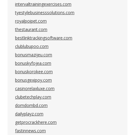
intervaltrainingexercises.com
tyestylebusinesssolutions.com
royalpoipet.com
thestaurant.com
bestlinktrackingsoftware.com
clublubupoo.com
bonusmazijeu.com
bonuskyfojea.com
bonuskorokee.com
bonusgexipoy.com
casinorelaxluxe.com
clubetechplay.com
domdombd.com
dailyplayz.com
getprocrackhere.com
fastinnews.com