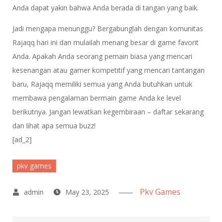
Anda dapat yakin bahwa Anda berada di tangan yang baik.
Jadi mengapa menunggu? Bergabunglah dengan komunitas
Rajaqq hari ini dan mulailah menang besar di game favorit
Anda. Apakah Anda seorang pemain biasa yang mencari
kesenangan atau gamer kompetitif yang mencari tantangan
baru, Rajaqq memiliki semua yang Anda butuhkan untuk
membawa pengalaman bermain game Anda ke level
berikutnya. Jangan lewatkan kegembiraan – daftar sekarang
dan lihat apa semua buzz!
[ad_2]
pkv games
Pkv Games
May 23, 2025