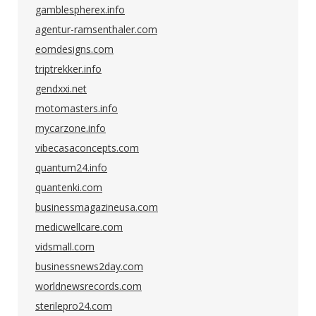
gamblespherex.info
agentur-ramsenthaler.com
eomdesigns.com
triptrekker.info
gendxxi.net
motomasters.info
mycarzone.info
vibecasaconcepts.com
quantum24.info
quantenki.com
businessmagazineusa.com
medicwellcare.com
vidsmall.com
businessnews2day.com
worldnewsrecords.com
sterilepro24.com