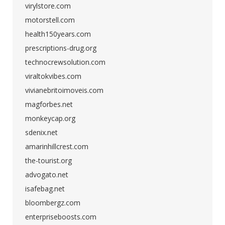
virylstore.com
motorstell.com
health150years.com
prescriptions-drug.org
technocrewsolution.com
viraltokvibes.com
vivianebritoimoveis.com
magforbes.net
monkeycap.org
sdenix.net
amarinhillcrest.com
the-tourist.org
advogato.net
isafebag.net
bloombergz.com
enterpriseboosts.com