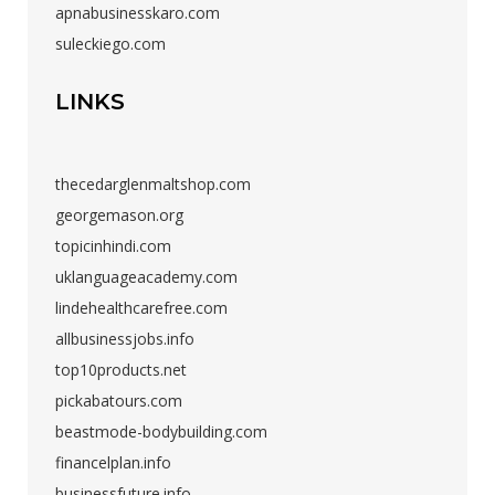
apnabusinesskaro.com
suleckiego.com
LINKS
thecedarglenmaltshop.com
georgemason.org
topicinhindi.com
uklanguageacademy.com
lindehealthcarefree.com
allbusinessjobs.info
top10products.net
pickabatours.com
beastmode-bodybuilding.com
financelplan.info
businessfuture.info