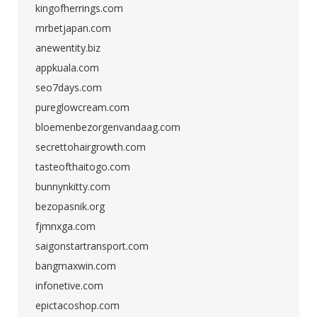
kingofherrings.com
mrbetjapan.com
anewentity.biz
appkuala.com
seo7days.com
pureglowcream.com
bloemenbezorgenvandaag.com
secrettohairgrowth.com
tasteofthaitogo.com
bunnynkitty.com
bezopasnik.org
fjmnxga.com
saigonstartransport.com
bangmaxwin.com
infonetive.com
epictacoshop.com