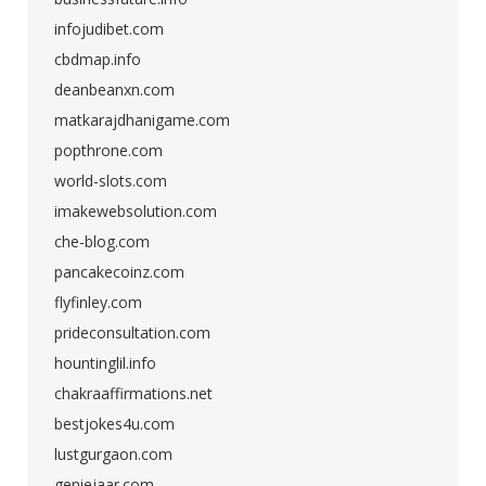
infojudibet.com
cbdmap.info
deanbeanxn.com
matkarajdhanigame.com
popthrone.com
world-slots.com
imakewebsolution.com
che-blog.com
pancakecoinz.com
flyfinley.com
prideconsultation.com
hountinglil.info
chakraaffirmations.net
bestjokes4u.com
lustgurgaon.com
geniejaar.com