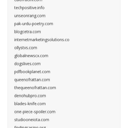
techpositive.info
unseonrang.com
pak-urdu-poetry.com
blogcetra.com
internetmarketingsolutions.co
ollystvs.com
globalnewscx.com
dogslives.com
pdfbookplanet.com
queenofrattan.com
thequeenofrattan.com
denohubpro.com
blades-knife.com
one-piece-spoiler.com
studiooneiota.com
findingcasino.org