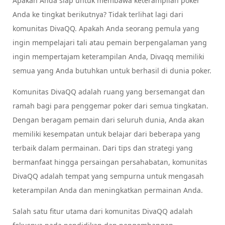
Apakah Anda siap untuk membawa keterampilan poker
Anda ke tingkat berikutnya? Tidak terlihat lagi dari
komunitas DivaQQ. Apakah Anda seorang pemula yang
ingin mempelajari tali atau pemain berpengalaman yang
ingin mempertajam keterampilan Anda, Divaqq memiliki
semua yang Anda butuhkan untuk berhasil di dunia poker.
Komunitas DivaQQ adalah ruang yang bersemangat dan
ramah bagi para penggemar poker dari semua tingkatan.
Dengan beragam pemain dari seluruh dunia, Anda akan
memiliki kesempatan untuk belajar dari beberapa yang
terbaik dalam permainan. Dari tips dan strategi yang
bermanfaat hingga persaingan persahabatan, komunitas
DivaQQ adalah tempat yang sempurna untuk mengasah
keterampilan Anda dan meningkatkan permainan Anda.
Salah satu fitur utama dari komunitas DivaQQ adalah