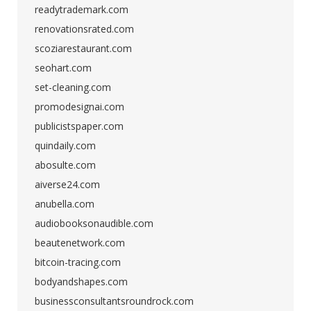
readytrademark.com
renovationsrated.com
scoziarestaurant.com
seohart.com
set-cleaning.com
promodesignai.com
publicistspaper.com
quindaily.com
abosulte.com
aiverse24.com
anubella.com
audiobooksonaudible.com
beautenetwork.com
bitcoin-tracing.com
bodyandshapes.com
businessconsultantsroundrock.com