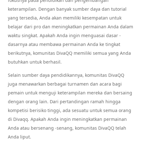
fokusnya pada pendidikan dan pengembangan
keterampilan. Dengan banyak sumber daya dan tutorial
yang tersedia, Anda akan memiliki kesempatan untuk
belajar dari pro dan meningkatkan permainan Anda dalam
waktu singkat. Apakah Anda ingin menguasai dasar -
dasarnya atau membawa permainan Anda ke tingkat
berikutnya, komunitas DivaQQ memiliki semua yang Anda
butuhkan untuk berhasil.
Selain sumber daya pendidikannya, komunitas DivaQQ
juga menawarkan berbagai turnamen dan acara bagi
pemain untuk menguji keterampilan mereka dan bersaing
dengan orang lain. Dari pertandingan ramah hingga
kompetisi berisiko tinggi, ada sesuatu untuk semua orang
di Divaqq. Apakah Anda ingin meningkatkan permainan
Anda atau bersenang -senang, komunitas DivaQQ telah
Anda liput.