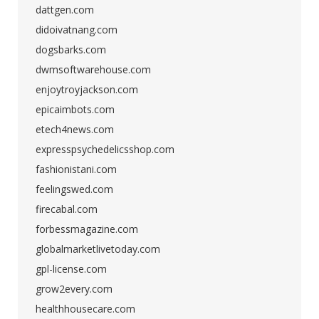
dattgen.com
didoivatnang.com
dogsbarks.com
dwmsoftwarehouse.com
enjoytroyjackson.com
epicaimbots.com
etech4news.com
expresspsychedelicsshop.com
fashionistani.com
feelingswed.com
firecabal.com
forbessmagazine.com
globalmarketlivetoday.com
gpl-license.com
grow2every.com
healthhousecare.com