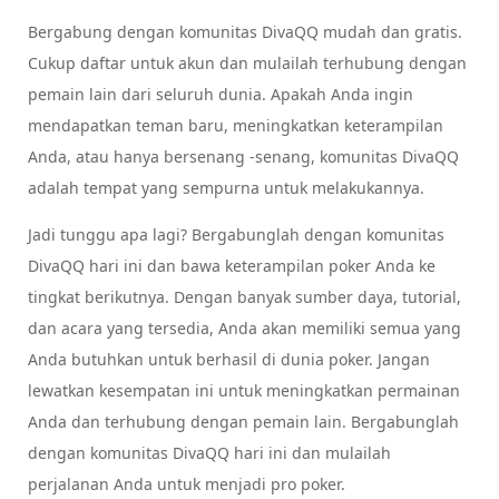
Bergabung dengan komunitas DivaQQ mudah dan gratis.
Cukup daftar untuk akun dan mulailah terhubung dengan
pemain lain dari seluruh dunia. Apakah Anda ingin
mendapatkan teman baru, meningkatkan keterampilan
Anda, atau hanya bersenang -senang, komunitas DivaQQ
adalah tempat yang sempurna untuk melakukannya.
Jadi tunggu apa lagi? Bergabunglah dengan komunitas
DivaQQ hari ini dan bawa keterampilan poker Anda ke
tingkat berikutnya. Dengan banyak sumber daya, tutorial,
dan acara yang tersedia, Anda akan memiliki semua yang
Anda butuhkan untuk berhasil di dunia poker. Jangan
lewatkan kesempatan ini untuk meningkatkan permainan
Anda dan terhubung dengan pemain lain. Bergabunglah
dengan komunitas DivaQQ hari ini dan mulailah
perjalanan Anda untuk menjadi pro poker.