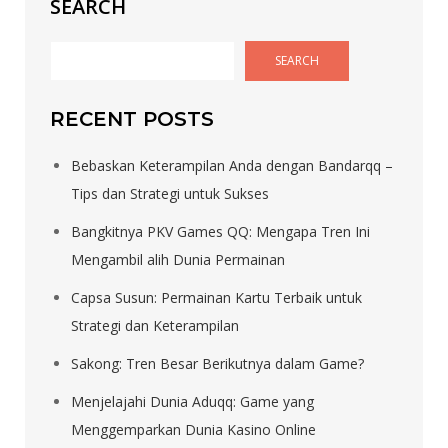
SEARCH
SEARCH
RECENT POSTS
Bebaskan Keterampilan Anda dengan Bandarqq –
Tips dan Strategi untuk Sukses
Bangkitnya PKV Games QQ: Mengapa Tren Ini
Mengambil alih Dunia Permainan
Capsa Susun: Permainan Kartu Terbaik untuk
Strategi dan Keterampilan
Sakong: Tren Besar Berikutnya dalam Game?
Menjelajahi Dunia Aduqq: Game yang
Menggemparkan Dunia Kasino Online