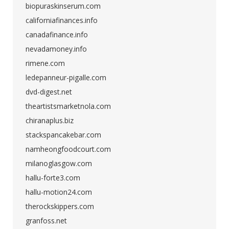
biopuraskinserum.com
californiafinances.info
canadafinance.info
nevadamoney.info
rimene.com
ledepanneur-pigalle.com
dvd-digest.net
theartistsmarketnola.com
chiranaplus.biz
stackspancakebar.com
namheongfoodcourt.com
milanoglasgow.com
hallu-forte3.com
hallu-motion24.com
therockskippers.com
granfoss.net