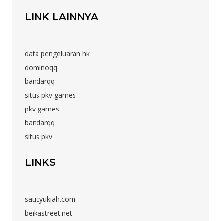
LINK LAINNYA
data pengeluaran hk
dominoqq
bandarqq
situs pkv games
pkv games
bandarqq
situs pkv
LINKS
saucyukiah.com
beikastreet.net