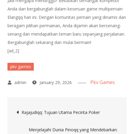
Jadi mengapa menunggu? Bebaskan semangat kompetitif
Anda dan bergabunglah dalam keseruan game multipemain
Elangqq hari ini. Dengan komunitas pemain yang dinamis dan
beragam pilihan permainan, Anda dijamin akan bersenang-
senang dan mendapatkan teman baru sepanjang perjalanan.
Bergabunglah sekarang dan mulai bermain!
[ad_2]
pkv games
Pkv Games
January 29, 2026
Post
Rajajudiqq: Tujuan Utama Pecinta Poker
navigation
Menjelajahi Dunia Pinoqq yang Mendebarkan: