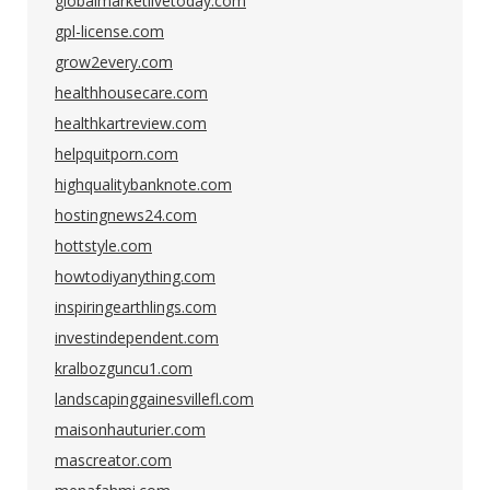
globalmarketlivetoday.com
gpl-license.com
grow2every.com
healthhousecare.com
healthkartreview.com
helpquitporn.com
highqualitybanknote.com
hostingnews24.com
hottstyle.com
howtodiyanything.com
inspiringearthlings.com
investindependent.com
kralbozguncu1.com
landscapinggainesvillefl.com
maisonhauturier.com
mascreator.com