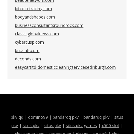
beautenetwork.com
bitcoin-tracing.com
bodyandshapes.com
businessconsultantsroundrock.com
classicglobalnews.com
cybercusp.com
britaintt.com
deconds.com
easycartltd-domesticcleaningservicesedinburgh.com
pkv qq
|
domino99
|
bandarqq pkv
|
bandarqq pkv
|
situs
pkv
|
situs pkv
|
situs pkv
|
situs pkv games
|
x500 slot
|
slot server luar
|
sbobet wap
|
pkv qq
|
pg soft
|
slot