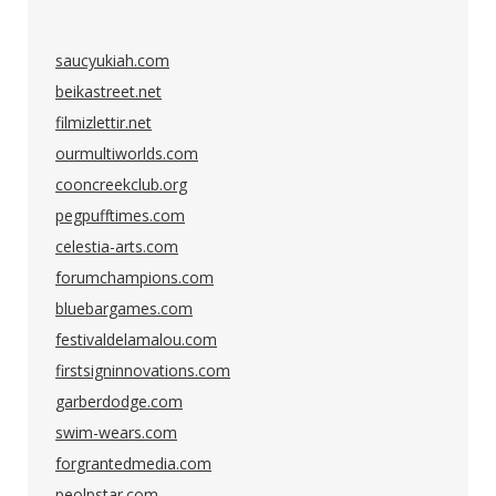
saucyukiah.com
beikastreet.net
filmizlettir.net
ourmultiworlds.com
cooncreekclub.org
pegpufftimes.com
celestia-arts.com
forumchampions.com
bluebargames.com
festivaldelamalou.com
firstsigninnovations.com
garberdodge.com
swim-wears.com
forgrantedmedia.com
peolpstar.com