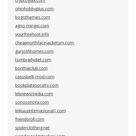
cryptoglax.com
ohiohobbyplus.com
bogothemes.com
ajino-mingei.com
yourfreehost.info
cheapnorthfacejacketsm.com
gurjoshhomes.com
tombradydiet.com
bonthaiclub.com
casusbelli-mod.com
bookplatesociety.com
lebnewsmedia.com
sonosonora.com
linkuusinternasional1.com
friendsroll.com
spiderclothing.net