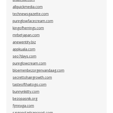
allquickmedia.com
technewsgazette.com
pureglowfacecream.com
kingofherrings.com
mrbetjapan.com
anewentity.biz
appkuala.com
seo7days.com
pureglowcream.com
bloemenbezorgenvandaag.com
secrettohairgrowth.com
tasteofthaitogo.com
bunnynkitty.com
bezopasnik.org
fjmnxga.com
saigonstartransport.com