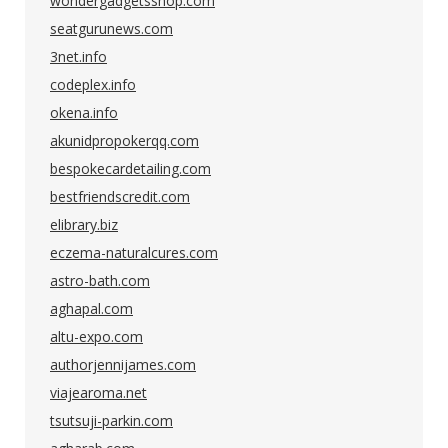
wondergadgetsshop.com
seatgurunews.com
3net.info
codeplex.info
okena.info
akunidpropokerqq.com
bespokecardetailing.com
bestfriendscredit.com
elibrary.biz
eczema-naturalcures.com
astro-bath.com
aghapal.com
altu-expo.com
authorjennijames.com
viajearoma.net
tsutsuji-parkin.com