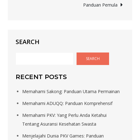
Panduan Pemula
SEARCH
SEARCH
RECENT POSTS
Memahami Sakong: Panduan Utama Permainan
Memahami ADUQQ: Panduan Komprehensif
Memahami PKV: Yang Perlu Anda Ketahui
Tentang Asuransi Kesehatan Swasta
Menjelajahi Dunia PKV Games: Panduan