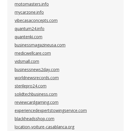
motomasters.info
mycarzone.info
vibecasaconcepts.com
quantum24.info
quantenki.com
businessmagazineusa.com
medicwellcare.com
vidsmall.com
businessnews2day.com
worldnewsrecords.com
sterilepro24.com
solidtechbusiness.com
reviewcardgaming.com
experiencedexpertstowingservice.com
blackheadsshop.com
location-voiture-casablanca.org