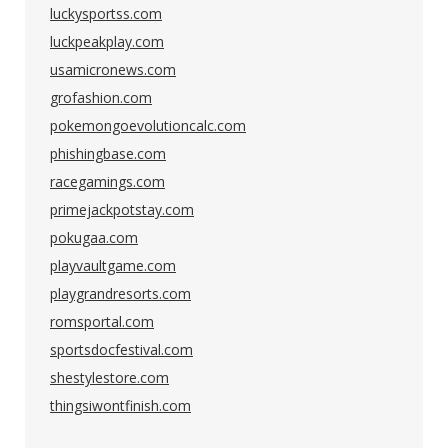
luckysportss.com
luckpeakplay.com
usamicronews.com
grofashion.com
pokemongoevolutioncalc.com
phishingbase.com
racegamings.com
primejackpotstay.com
pokugaa.com
playvaultgame.com
playgrandresorts.com
romsportal.com
sportsdocfestival.com
shestylestore.com
thingsiwontfinish.com