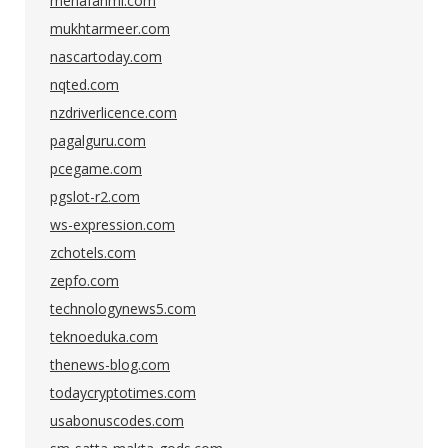
menafahmi.com
mukhtarmeer.com
nascartoday.com
nqted.com
nzdriverlicence.com
pagalguru.com
pcegame.com
pgslot-r2.com
ws-expression.com
zchotels.com
zepfo.com
technologynews5.com
teknoeduka.com
thenews-blog.com
todaycryptotimes.com
usabonuscodes.com