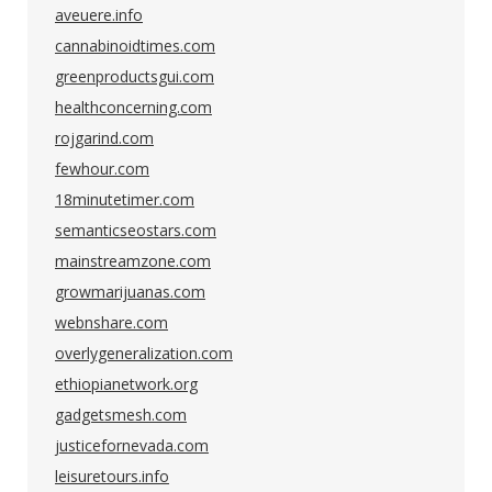
aveuere.info
cannabinoidtimes.com
greenproductsgui.com
healthconcerning.com
rojgarind.com
fewhour.com
18minutetimer.com
semanticseostars.com
mainstreamzone.com
growmarijuanas.com
webnshare.com
overlygeneralization.com
ethiopianetwork.org
gadgetsmesh.com
justicefornevada.com
leisuretours.info