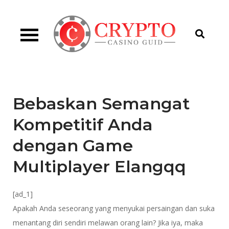
Skip
to
content
Temukan agen slot gacor dengan banyak hadiah
Daftar Agen Slot Gacor
menarik setiap hari. Mainkan slot dan raih
dengan Banyak Hadiah
kemenangan besar dengan berbagai promosi harian.
Menarik Setiap Hari
Bebaskan Semangat
Kompetitif Anda
dengan Game
Multiplayer Elangqq
[ad_1]
Apakah Anda seseorang yang menyukai persaingan dan suka
menantang diri sendiri melawan orang lain? Jika iya, maka