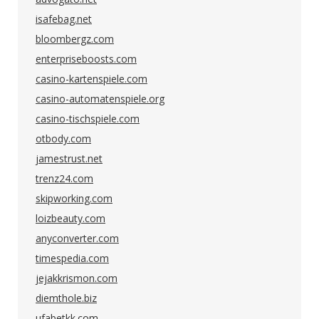
isafebag.net
bloombergz.com
enterpriseboosts.com
casino-kartenspiele.com
casino-automatenspiele.org
casino-tischspiele.com
otbody.com
jamestrust.net
trenz24.com
skipworking.com
loizbeauty.com
anyconverter.com
timespedia.com
jejakkrismon.com
diemthole.biz
ufabetkk.com