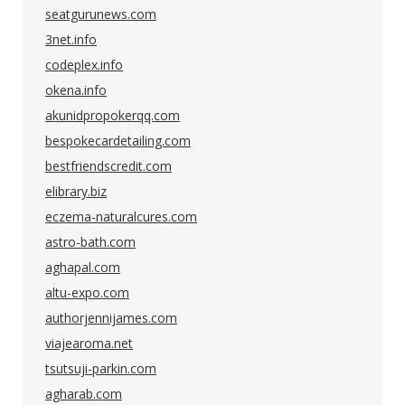
seatgurunews.com
3net.info
codeplex.info
okena.info
akunidpropokerqq.com
bespokecardetailing.com
bestfriendscredit.com
elibrary.biz
eczema-naturalcures.com
astro-bath.com
aghapal.com
altu-expo.com
authorjennijames.com
viajearoma.net
tsutsuji-parkin.com
agharab.com