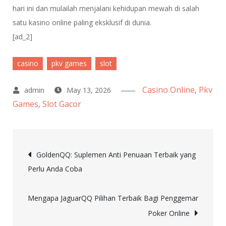
hari ini dan mulailah menjalani kehidupan mewah di salah
satu kasino online paling eksklusif di dunia.
[ad_2]
casino
pkv games
slot
Casino Online
Pkv
May 13, 2026
,
Games
Slot Gacor
,
Post
GoldenQQ: Suplemen Anti Penuaan Terbaik yang
Perlu Anda Coba
navigation
Mengapa JaguarQQ Pilihan Terbaik Bagi Penggemar
Poker Online