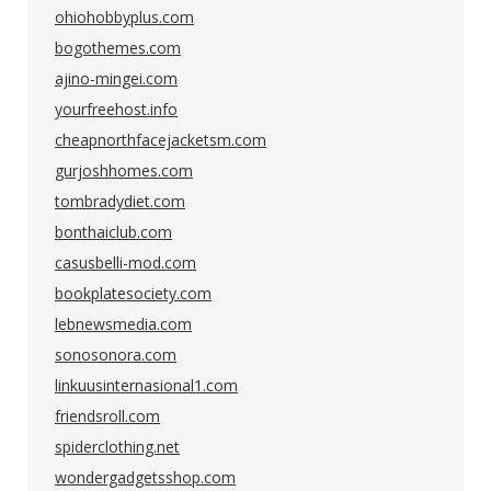
ohiohobbyplus.com
bogothemes.com
ajino-mingei.com
yourfreehost.info
cheapnorthfacejacketsm.com
gurjoshhomes.com
tombradydiet.com
bonthaiclub.com
casusbelli-mod.com
bookplatesociety.com
lebnewsmedia.com
sonosonora.com
linkuusinternasional1.com
friendsroll.com
spiderclothing.net
wondergadgetsshop.com