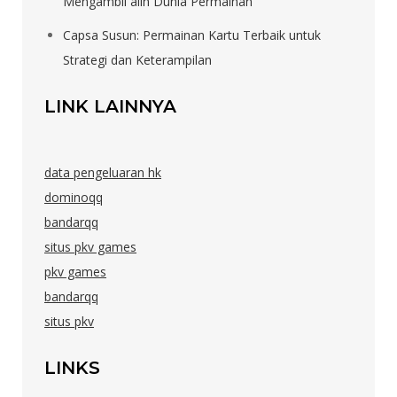
Mengambil alih Dunia Permainan
Capsa Susun: Permainan Kartu Terbaik untuk
Strategi dan Keterampilan
LINK LAINNYA
data pengeluaran hk
dominoqq
bandarqq
situs pkv games
pkv games
bandarqq
situs pkv
LINKS