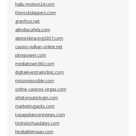
hallu-motion24.com
therockskippers.com
granfoss.net
allindiacafela.com
alpineskiracing2007.com
casino-vulkan-online.net
pitrepower.com
mediatown360.com
digitaleyestrainclinic.com
missionposible.com
online-casinos-vegas.com
xfinityrouterlogin.com
marketingjacks.com
topappliancereviews.com
trickytechupdates.com
hindiabhimaan.com