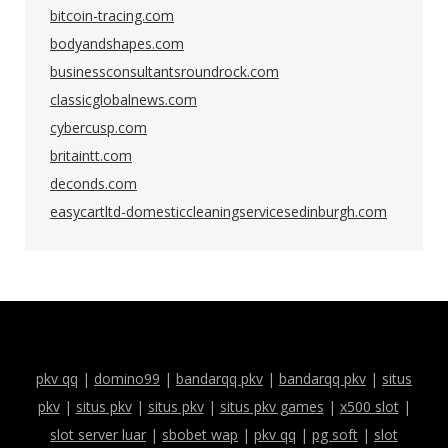
bitcoin-tracing.com
bodyandshapes.com
businessconsultantsroundrock.com
classicglobalnews.com
cybercusp.com
britaintt.com
deconds.com
easycartltd-domesticcleaningservicesedinburgh.com
pkv qq
|
domino99
|
bandarqq pkv
|
bandarqq pkv
|
situs
pkv
|
situs pkv
|
situs pkv
|
situs pkv games
|
x500 slot
|
slot server luar
|
sbobet wap
|
pkv qq
|
pg soft
|
slot