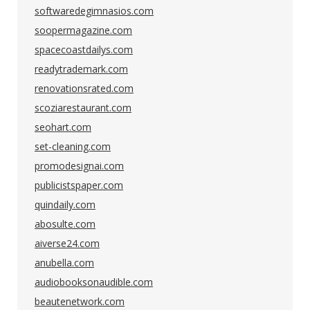
softwaredegimnasios.com
soopermagazine.com
spacecoastdailys.com
readytrademark.com
renovationsrated.com
scoziarestaurant.com
seohart.com
set-cleaning.com
promodesignai.com
publicistspaper.com
quindaily.com
abosulte.com
aiverse24.com
anubella.com
audiobooksonaudible.com
beautenetwork.com