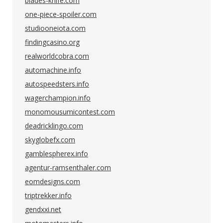
blades-knife.com
one-piece-spoiler.com
studiooneiota.com
findingcasino.org
realworldcobra.com
automachine.info
autospeedsters.info
wagerchampion.info
monomousumicontest.com
deadricklingo.com
skyglobefx.com
gamblespherex.info
agentur-ramsenthaler.com
eomdesigns.com
triptrekker.info
gendxxi.net