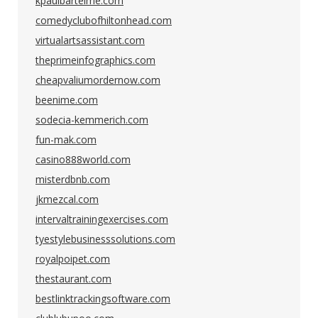
kpaulbartelme.com
comedyclubofhiltonhead.com
virtualartsassistant.com
theprimeinfographics.com
cheapvaliumordernow.com
beenime.com
sodecia-kemmerich.com
fun-mak.com
casino888world.com
misterdbnb.com
jkmezcal.com
intervaltrainingexercises.com
tyestylebusinesssolutions.com
royalpoipet.com
thestaurant.com
bestlinktrackingsoftware.com