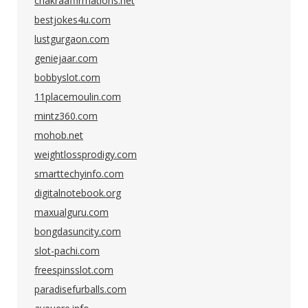
chakraaffirmations.net
bestjokes4u.com
lustgurgaon.com
geniejaar.com
bobbyslot.com
11placemoulin.com
mintz360.com
mohob.net
weightlossprodigy.com
smarttechyinfo.com
digitalnotebook.org
maxualguru.com
bongdasuncity.com
slot-pachi.com
freespinsslot.com
paradisefurballs.com