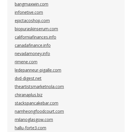
bangmaxwin.com
infonetive.com
epictacoshop.com
biopuraskinserum.com
californiafinances.info
canadafinance.info
nevadamoney.info
rimene.com
ledepanneur-pigalle.com
dvd-digest.net
theartistsmarketnola.com
chiranaplus.biz
stackspancakebar.com
namheongfoodcourt.com
milanoglasgow.com
hallu-forte3.com