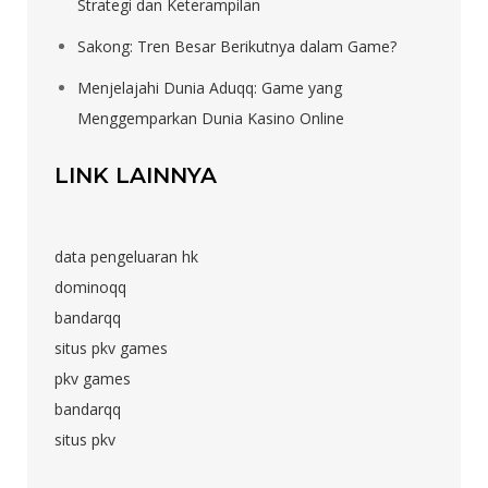
Strategi dan Keterampilan
Sakong: Tren Besar Berikutnya dalam Game?
Menjelajahi Dunia Aduqq: Game yang
Menggemparkan Dunia Kasino Online
LINK LAINNYA
data pengeluaran hk
dominoqq
bandarqq
situs pkv games
pkv games
bandarqq
situs pkv