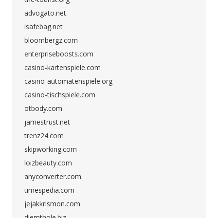
advogato.net
isafebag.net
bloombergz.com
enterpriseboosts.com
casino-kartenspiele.com
casino-automatenspiele.org
casino-tischspiele.com
otbody.com
jamestrust.net
trenz24.com
skipworking.com
loizbeauty.com
anyconverter.com
timespedia.com
jejakkrismon.com
diemthole.biz