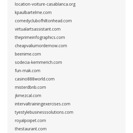
location-voiture-casablanca.org
kpaulbartelme.com
comedyclubofhiltonhead.com
virtualartsassistant.com
theprimeinfographics.com
cheapvaliumordernow.com
beenime.com
sodecia-kemmerich.com
fun-mak.com
casino888world.com
misterdbnb.com
jkmezcal.com
intervaltrainingexercises.com
tyestylebusinesssolutions.com
royalpoipet.com
thestaurant.com