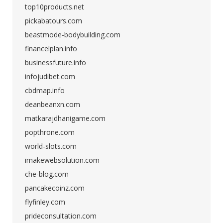
top10products.net
pickabatours.com
beastmode-bodybuilding.com
financelplan.info
businessfuture.info
infojudibet.com
cbdmap.info
deanbeanxn.com
matkarajdhanigame.com
popthrone.com
world-slots.com
imakewebsolution.com
che-blog.com
pancakecoinz.com
flyfinley.com
prideconsultation.com