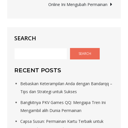
Online Ini Mengubah Permainan
SEARCH
SEARCH
RECENT POSTS
Bebaskan Keterampilan Anda dengan Bandarqq –
Tips dan Strategi untuk Sukses
Bangkitnya PKV Games QQ: Mengapa Tren Ini
Mengambil alih Dunia Permainan
Capsa Susun: Permainan Kartu Terbaik untuk