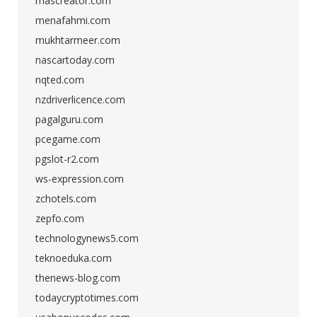
mascreator.com
menafahmi.com
mukhtarmeer.com
nascartoday.com
nqted.com
nzdriverlicence.com
pagalguru.com
pcegame.com
pgslot-r2.com
ws-expression.com
zchotels.com
zepfo.com
technologynews5.com
teknoeduka.com
thenews-blog.com
todaycryptotimes.com