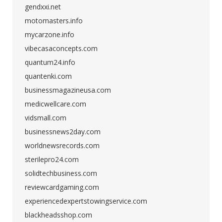
gendxxi.net
motomasters.info
mycarzone.info
vibecasaconcepts.com
quantum24.info
quantenki.com
businessmagazineusa.com
medicwellcare.com
vidsmall.com
businessnews2day.com
worldnewsrecords.com
sterilepro24.com
solidtechbusiness.com
reviewcardgaming.com
experiencedexpertstowingservice.com
blackheadsshop.com