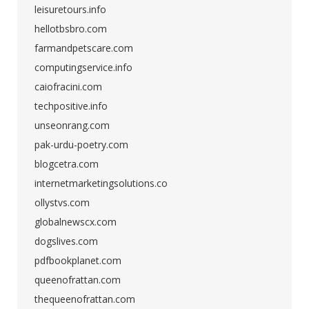
leisuretours.info
hellotbsbro.com
farmandpetscare.com
computingservice.info
caiofracini.com
techpositive.info
unseonrang.com
pak-urdu-poetry.com
blogcetra.com
internetmarketingsolutions.co
ollystvs.com
globalnewscx.com
dogslives.com
pdfbookplanet.com
queenofrattan.com
thequeenofrattan.com