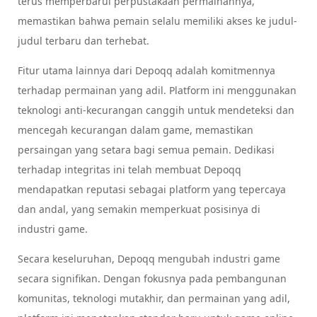
terus memperbarui perpustakaan permainannya,
memastikan bahwa pemain selalu memiliki akses ke judul-
judul terbaru dan terhebat.
Fitur utama lainnya dari Depoqq adalah komitmennya
terhadap permainan yang adil. Platform ini menggunakan
teknologi anti-kecurangan canggih untuk mendeteksi dan
mencegah kecurangan dalam game, memastikan
persaingan yang setara bagi semua pemain. Dedikasi
terhadap integritas ini telah membuat Depoqq
mendapatkan reputasi sebagai platform yang tepercaya
dan andal, yang semakin memperkuat posisinya di
industri game.
Secara keseluruhan, Depoqq mengubah industri game
secara signifikan. Dengan fokusnya pada pembangunan
komunitas, teknologi mutakhir, dan permainan yang adil,