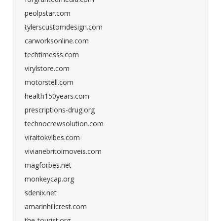
peolpstar.com
tylerscustomdesign.com
carworksonline.com
techtimesss.com
virylstore.com
motorstell.com
health150years.com
prescriptions-drug.org
technocrewsolution.com
viraltokvibes.com
vivianebritoimoveis.com
magforbes.net
monkeycap.org
sdenix.net
amarinhillcrest.com
the-tourist.org