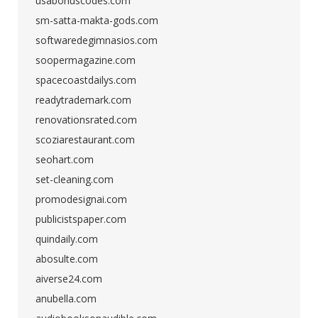
usabonuscodes.com
sm-satta-makta-gods.com
softwaredegimnasios.com
soopermagazine.com
spacecoastdailys.com
readytrademark.com
renovationsrated.com
scoziarestaurant.com
seohart.com
set-cleaning.com
promodesignai.com
publicistspaper.com
quindaily.com
abosulte.com
aiverse24.com
anubella.com