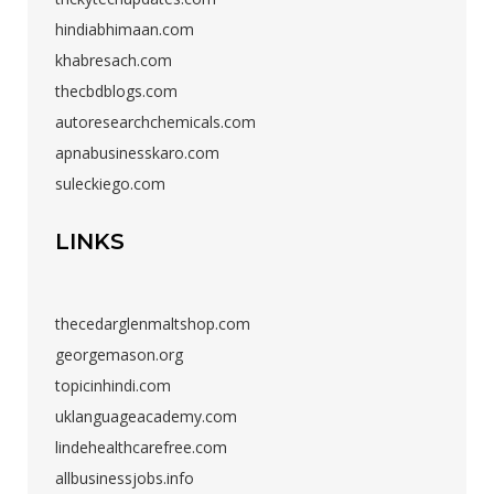
hindiabhimaan.com
khabresach.com
thecbdblogs.com
autoresearchchemicals.com
apnabusinesskaro.com
suleckiego.com
LINKS
thecedarglenmaltshop.com
georgemason.org
topicinhindi.com
uklanguageacademy.com
lindehealthcarefree.com
allbusinessjobs.info