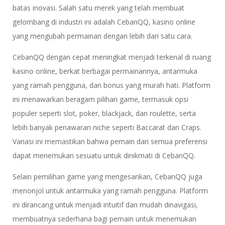
batas inovasi. Salah satu merek yang telah membuat
gelombang di industri ini adalah CebanQQ, kasino online
yang mengubah permainan dengan lebih dari satu cara.
CebanQQ dengan cepat meningkat menjadi terkenal di ruang
kasino online, berkat berbagai permainannya, antarmuka
yang ramah pengguna, dan bonus yang murah hati. Platform
ini menawarkan beragam pilihan game, termasuk opsi
populer seperti slot, poker, blackjack, dan roulette, serta
lebih banyak penawaran niche seperti Baccarat dan Craps.
Variasi ini memastikan bahwa pemain dari semua preferensi
dapat menemukan sesuatu untuk dinikmati di CebanQQ.
Selain pemilihan game yang mengesankan, CebanQQ juga
menonjol untuk antarmuka yang ramah pengguna. Platform
ini dirancang untuk menjadi intuitif dan mudah dinavigasi,
membuatnya sederhana bagi pemain untuk menemukan