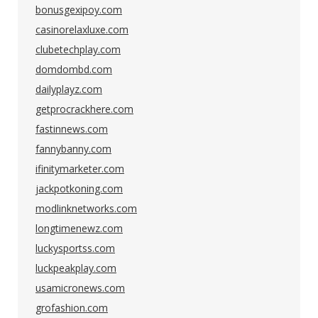
bonusgexipoy.com
casinorelaxluxe.com
clubetechplay.com
domdombd.com
dailyplayz.com
getprocrackhere.com
fastinnews.com
fannybanny.com
ifinitymarketer.com
jackpotkoning.com
modlinknetworks.com
longtimenewz.com
luckysportss.com
luckpeakplay.com
usamicronews.com
grofashion.com