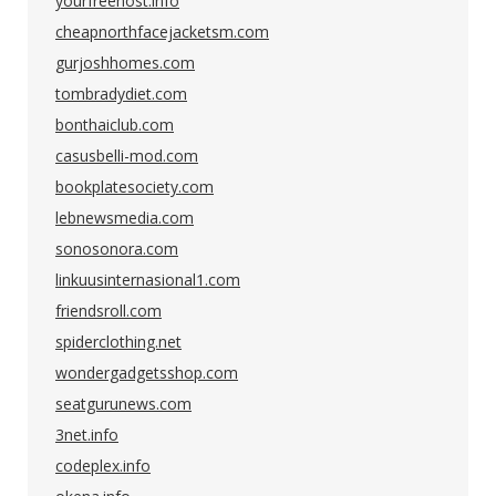
yourfreehost.info
cheapnorthfacejacketsm.com
gurjoshhomes.com
tombradydiet.com
bonthaiclub.com
casusbelli-mod.com
bookplatesociety.com
lebnewsmedia.com
sonosonora.com
linkuusinternasional1.com
friendsroll.com
spiderclothing.net
wondergadgetsshop.com
seatgurunews.com
3net.info
codeplex.info