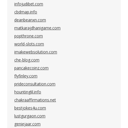
infojudibet.com
cbdmap.info
deanbeanxn.com
matkarajdhanigame.com
popthrone.com
world-slots.com
imakewebsolution.com
che-blog.com
pancakecoinz.com
flyfinley.com
prideconsultation.com
hountinglil.info
chakraaffirmations.net
bestjokes4u.com
lustgurgaon.com
geniejaar.com