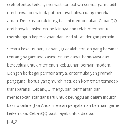
oleh otoritas terkait, memastikan bahwa semua game adil
dan bahwa pemain dapat percaya bahwa uang mereka
aman. Dedikasi untuk integritas ini membedakan CebanQQ
dari banyak kasino online lainnya dan telah membantu
membangun kepercayaan dan kredibilitas dengan pemain.
Secara keseluruhan, CebanQQ adalah contoh yang bersinar
tentang bagaimana kasino online dapat berinovasi dan
berevolusi untuk memenuhi kebutuhan pemain modern.
Dengan berbagai permainannya, antarmuka yang ramah
pengguna, bonus yang murah hati, dan komitmen terhadap
transparansi, CebanQQ mengubah permainan dan
menetapkan standar baru untuk keunggulan dalam industri
kasino online. Jika Anda mencari pengalaman bermain game
terkemuka, CebanQQ pasti layak untuk dicoba.
[ad_2]