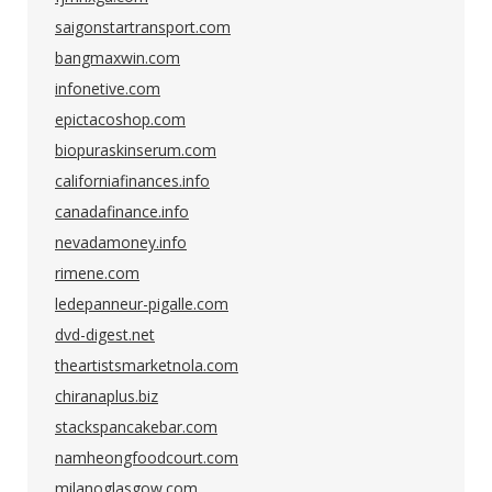
saigonstartransport.com
bangmaxwin.com
infonetive.com
epictacoshop.com
biopuraskinserum.com
californiafinances.info
canadafinance.info
nevadamoney.info
rimene.com
ledepanneur-pigalle.com
dvd-digest.net
theartistsmarketnola.com
chiranaplus.biz
stackspancakebar.com
namheongfoodcourt.com
milanoglasgow.com