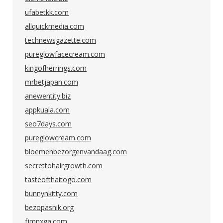
ufabetkk.com
allquickmedia.com
technewsgazette.com
pureglowfacecream.com
kingofherrings.com
mrbetjapan.com
anewentity.biz
appkuala.com
seo7days.com
pureglowcream.com
bloemenbezorgenvandaag.com
secrettohairgrowth.com
tasteofthaitogo.com
bunnynkitty.com
bezopasnik.org
fjmnxga.com