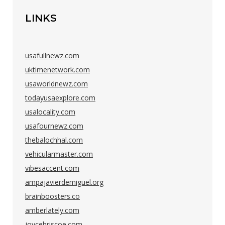
LINKS
usafullnewz.com
uktimenetwork.com
usaworldnewz.com
todayusaexplore.com
usalocality.com
usafournewz.com
thebalochhal.com
vehicularmaster.com
vibesaccent.com
ampajavierdemiguel.org
brainboosters.co
amberlately.com
joycebriscoe.com