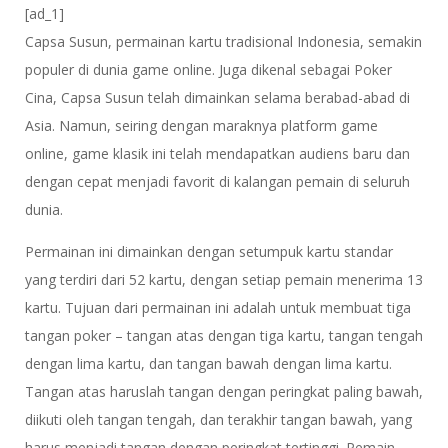
[ad_1]
Capsa Susun, permainan kartu tradisional Indonesia, semakin
populer di dunia game online. Juga dikenal sebagai Poker
Cina, Capsa Susun telah dimainkan selama berabad-abad di
Asia. Namun, seiring dengan maraknya platform game
online, game klasik ini telah mendapatkan audiens baru dan
dengan cepat menjadi favorit di kalangan pemain di seluruh
dunia.
Permainan ini dimainkan dengan setumpuk kartu standar
yang terdiri dari 52 kartu, dengan setiap pemain menerima 13
kartu. Tujuan dari permainan ini adalah untuk membuat tiga
tangan poker – tangan atas dengan tiga kartu, tangan tengah
dengan lima kartu, dan tangan bawah dengan lima kartu.
Tangan atas haruslah tangan dengan peringkat paling bawah,
diikuti oleh tangan tengah, dan terakhir tangan bawah, yang
harus menjadi tangan dengan peringkat tertinggi. Pemain