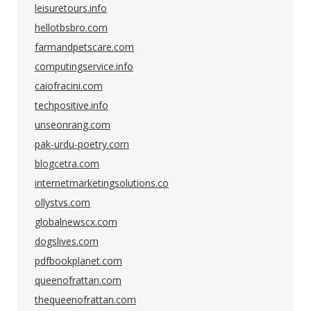
leisuretours.info
hellotbsbro.com
farmandpetscare.com
computingservice.info
caiofracini.com
techpositive.info
unseonrang.com
pak-urdu-poetry.com
blogcetra.com
internetmarketingsolutions.co
ollystvs.com
globalnewscx.com
dogslives.com
pdfbookplanet.com
queenofrattan.com
thequeenofrattan.com