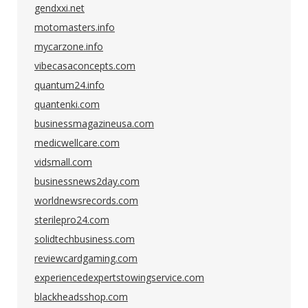
gendxxi.net
motomasters.info
mycarzone.info
vibecasaconcepts.com
quantum24.info
quantenki.com
businessmagazineusa.com
medicwellcare.com
vidsmall.com
businessnews2day.com
worldnewsrecords.com
sterilepro24.com
solidtechbusiness.com
reviewcardgaming.com
experiencedexpertstowingservice.com
blackheadsshop.com