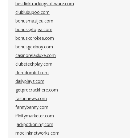
bestlinktrackingsoftware.com
clublubupoo.com
bonusmazijeu.com
bonuskyfojea.com
bonuskorokee.com
bonusgexipoy.com
casinorelaxluxe.com
clubetechplay.com
domdombd.com
dailyplayz.com
getprocrackhere.com
fastinnews.com
fannybanny.com
ifinitymarketer.com
jackpotkoning.com
modlinknetworks.com