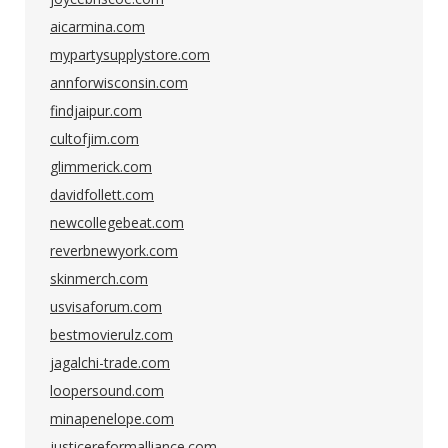
aicarmina.com
mypartysupplystore.com
annforwisconsin.com
findjaipur.com
cultofjim.com
glimmerick.com
davidfollett.com
newcollegebeat.com
reverbnewyork.com
skinmerch.com
usvisaforum.com
bestmovierulz.com
jagalchi-trade.com
loopersound.com
minapenelope.com
justicereformalliance.com