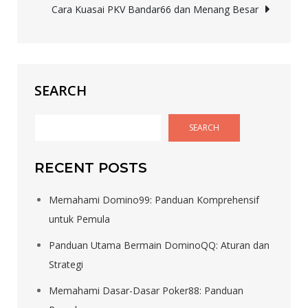
navigation
Cara Kuasai PKV Bandar66 dan Menang Besar
SEARCH
SEARCH
RECENT POSTS
Memahami Domino99: Panduan Komprehensif
untuk Pemula
Panduan Utama Bermain DominoQQ: Aturan dan
Strategi
Memahami Dasar-Dasar Poker88: Panduan