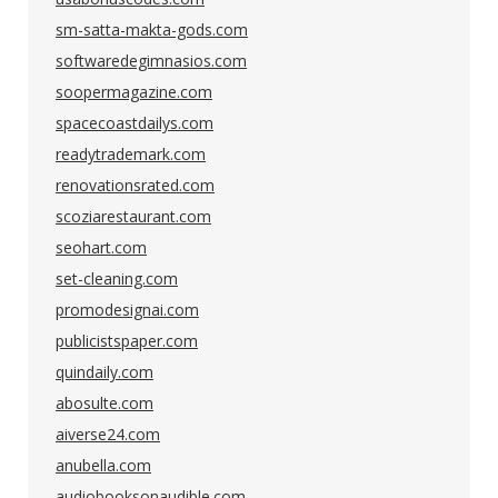
sm-satta-makta-gods.com
softwaredegimnasios.com
soopermagazine.com
spacecoastdailys.com
readytrademark.com
renovationsrated.com
scoziarestaurant.com
seohart.com
set-cleaning.com
promodesignai.com
publicistspaper.com
quindaily.com
abosulte.com
aiverse24.com
anubella.com
audiobooksonaudible.com