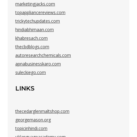
marketingjacks.com
topappliancereviews.com
trickytechupdates.com
hindiabhimaan.com
khabresach.com
thecbdblogs.com
autoresearchchemicals.com
apnabusinesskaro.com
suleckiego.com
LINKS
thecedarglenmaltshop.com
georgemason.org
topicinhindi.com
uklanguageacademy.com