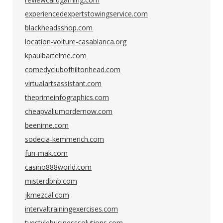
experiencedexpertstowingservice.com
blackheadsshop.com
location-voiture-casablanca.org
kpaulbartelme.com
comedyclubofhiltonhead.com
virtualartsassistant.com
theprimeinfographics.com
cheapvaliumordernow.com
beenime.com
sodecia-kemmerich.com
fun-mak.com
casino888world.com
misterdbnb.com
jkmezcal.com
intervaltrainingexercises.com
tyestylebusinesssolutions.com