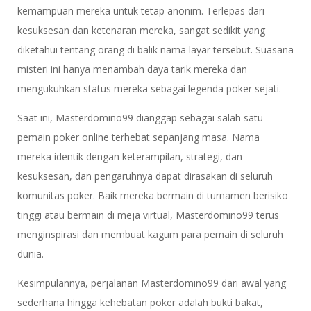
kemampuan mereka untuk tetap anonim. Terlepas dari
kesuksesan dan ketenaran mereka, sangat sedikit yang
diketahui tentang orang di balik nama layar tersebut. Suasana
misteri ini hanya menambah daya tarik mereka dan
mengukuhkan status mereka sebagai legenda poker sejati.
Saat ini, Masterdomino99 dianggap sebagai salah satu
pemain poker online terhebat sepanjang masa. Nama
mereka identik dengan keterampilan, strategi, dan
kesuksesan, dan pengaruhnya dapat dirasakan di seluruh
komunitas poker. Baik mereka bermain di turnamen berisiko
tinggi atau bermain di meja virtual, Masterdomino99 terus
menginspirasi dan membuat kagum para pemain di seluruh
dunia.
Kesimpulannya, perjalanan Masterdomino99 dari awal yang
sederhana hingga kehebatan poker adalah bukti bakat,