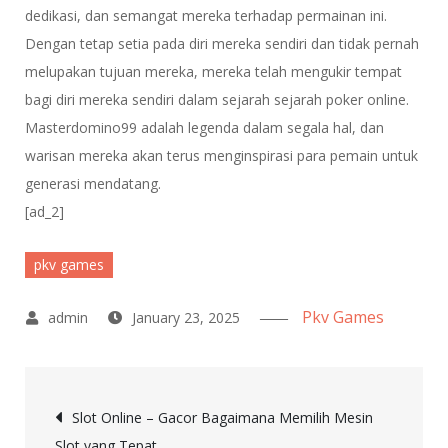
dedikasi, dan semangat mereka terhadap permainan ini.
Dengan tetap setia pada diri mereka sendiri dan tidak pernah
melupakan tujuan mereka, mereka telah mengukir tempat
bagi diri mereka sendiri dalam sejarah sejarah poker online.
Masterdomino99 adalah legenda dalam segala hal, dan
warisan mereka akan terus menginspirasi para pemain untuk
generasi mendatang.
[ad_2]
pkv games
Pkv Games
January 23, 2025
Post
Slot Online – Gacor Bagaimana Memilih Mesin
Slot yang Tepat