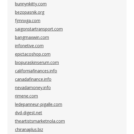
bunnynkitty.com
bezopasnik.org
fjmnxga.com
saigonstartransport.com
bangmaxwin.com
infonetive.com
epictacoshop.com
biopuraskinserum.com
californiafinances.info
canadafinance.info
nevadamoney.info
rimene.com
ledepanneur-pigalle.com
dvd-digest.net
theartistsmarketnola.com
chiranaplus.biz