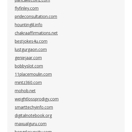
flyfinley.com
prideconsultation.com
hountinglil.info
chakraaffirmations.net
bestjokes4u.com
lustgurgaon.com
geniejaar.com
bobbyslot.com
11placemoulin.com
mintz360.com
mohob.net
weightlossprodigy.com
smarttechyinfo.com
digitalnotebook.org
maxualguru.com
bongdasuncity.com