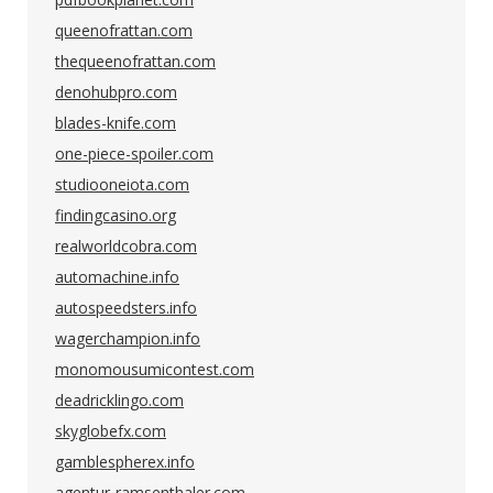
queenofrattan.com
thequeenofrattan.com
denohubpro.com
blades-knife.com
one-piece-spoiler.com
studiooneiota.com
findingcasino.org
realworldcobra.com
automachine.info
autospeedsters.info
wagerchampion.info
monomousumicontest.com
deadricklingo.com
skyglobefx.com
gamblespherex.info
agentur-ramsenthaler.com