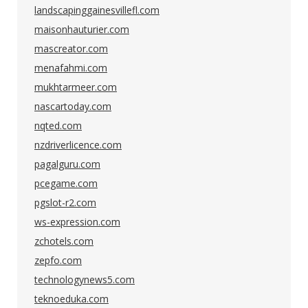
landscapinggainesvillefl.com
maisonhauturier.com
mascreator.com
menafahmi.com
mukhtarmeer.com
nascartoday.com
nqted.com
nzdriverlicence.com
pagalguru.com
pcegame.com
pgslot-r2.com
ws-expression.com
zchotels.com
zepfo.com
technologynews5.com
teknoeduka.com