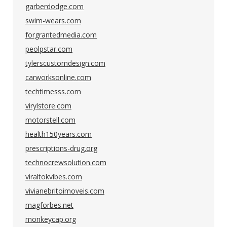
garberdodge.com
swim-wears.com
forgrantedmedia.com
peolpstar.com
tylerscustomdesign.com
carworksonline.com
techtimesss.com
virylstore.com
motorstell.com
health150years.com
prescriptions-drug.org
technocrewsolution.com
viraltokvibes.com
vivianebritoimoveis.com
magforbes.net
monkeycap.org