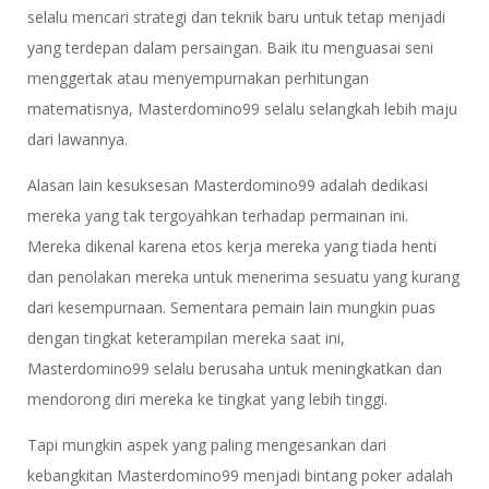
selalu mencari strategi dan teknik baru untuk tetap menjadi
yang terdepan dalam persaingan. Baik itu menguasai seni
menggertak atau menyempurnakan perhitungan
matematisnya, Masterdomino99 selalu selangkah lebih maju
dari lawannya.
Alasan lain kesuksesan Masterdomino99 adalah dedikasi
mereka yang tak tergoyahkan terhadap permainan ini.
Mereka dikenal karena etos kerja mereka yang tiada henti
dan penolakan mereka untuk menerima sesuatu yang kurang
dari kesempurnaan. Sementara pemain lain mungkin puas
dengan tingkat keterampilan mereka saat ini,
Masterdomino99 selalu berusaha untuk meningkatkan dan
mendorong diri mereka ke tingkat yang lebih tinggi.
Tapi mungkin aspek yang paling mengesankan dari
kebangkitan Masterdomino99 menjadi bintang poker adalah