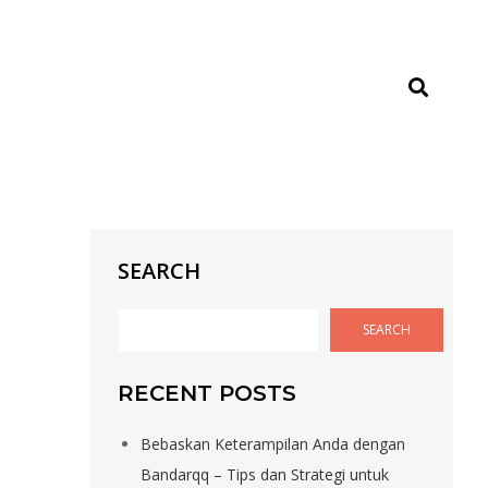
gan berbagai promosi harian.
 Hari
SEARCH
SEARCH
RECENT POSTS
Bebaskan Keterampilan Anda dengan
Bandarqq – Tips dan Strategi untuk