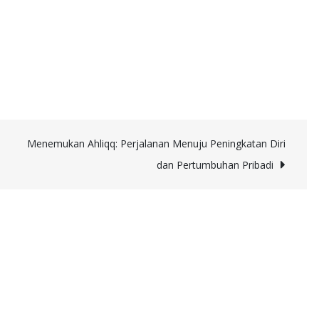
Menemukan Ahliqq: Perjalanan Menuju Peningkatan Diri
dan Pertumbuhan Pribadi