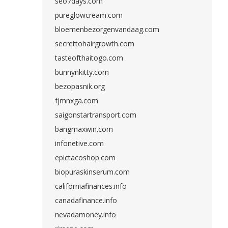
seo7days.com
pureglowcream.com
bloemenbezorgenvandaag.com
secrettohairgrowth.com
tasteofthaitogo.com
bunnynkitty.com
bezopasnik.org
fjmnxga.com
saigonstartransport.com
bangmaxwin.com
infonetive.com
epictacoshop.com
biopuraskinserum.com
californiafinances.info
canadafinance.info
nevadamoney.info