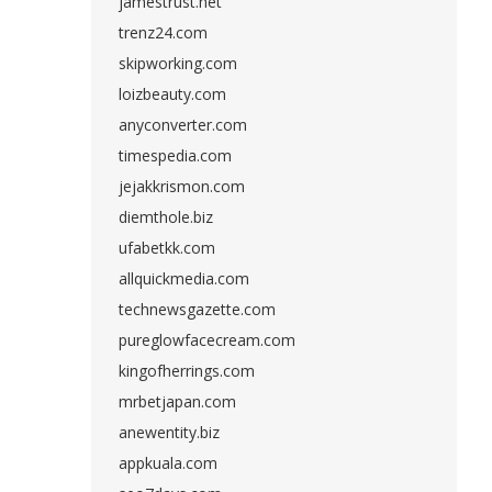
jamestrust.net
trenz24.com
skipworking.com
loizbeauty.com
anyconverter.com
timespedia.com
jejakkrismon.com
diemthole.biz
ufabetkk.com
allquickmedia.com
technewsgazette.com
pureglowfacecream.com
kingofherrings.com
mrbetjapan.com
anewentity.biz
appkuala.com