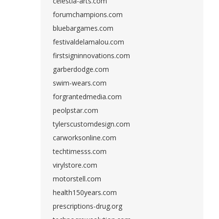
celestia-arts.com
forumchampions.com
bluebargames.com
festivaldelamalou.com
firstsigninnovations.com
garberdodge.com
swim-wears.com
forgrantedmedia.com
peolpstar.com
tylerscustomdesign.com
carworksonline.com
techtimesss.com
virylstore.com
motorstell.com
health150years.com
prescriptions-drug.org