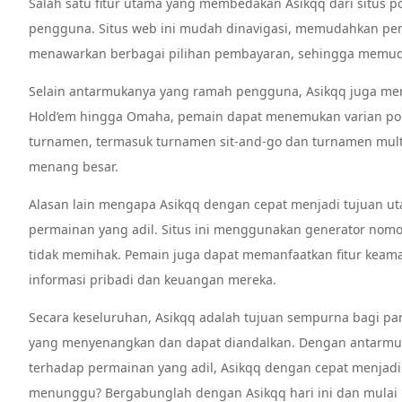
Salah satu fitur utama yang membedakan Asikqq dari situs 
pengguna. Situs web ini mudah dinavigasi, memudahkan pem
menawarkan berbagai pilihan pembayaran, sehingga memud
Selain antarmukanya yang ramah pengguna, Asikqq juga men
Hold’em hingga Omaha, pemain dapat menemukan varian poke
turnamen, termasuk turnamen sit-and-go dan turnamen mul
menang besar.
Alasan lain mengapa Asikqq dengan cepat menjadi tujuan 
permainan yang adil. Situs ini menggunakan generator nom
tidak memihak. Pemain juga dapat memanfaatkan fitur keama
informasi pribadi dan keuangan mereka.
Secara keseluruhan, Asikqq adalah tujuan sempurna bagi p
yang menyenangkan dan dapat diandalkan. Dengan antarm
terhadap permainan yang adil, Asikqq dengan cepat menjadi 
menunggu? Bergabunglah dengan Asikqq hari ini dan mulai 