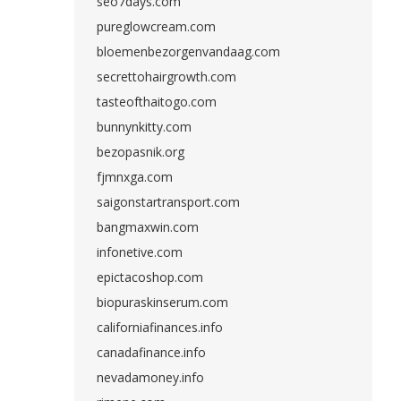
seo7days.com
pureglowcream.com
bloemenbezorgenvandaag.com
secrettohairgrowth.com
tasteofthaitogo.com
bunnynkitty.com
bezopasnik.org
fjmnxga.com
saigonstartransport.com
bangmaxwin.com
infonetive.com
epictacoshop.com
biopuraskinserum.com
californiafinances.info
canadafinance.info
nevadamoney.info