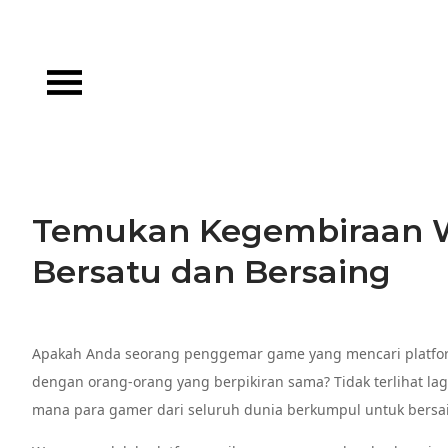
Skip
to
content
Temukan agen slot gacor dengan banyak hadiah m
Daftar Agen Slot Gacor d
Temukan Kegembiraan W
Bersatu dan Bersaing
Apakah Anda seorang penggemar game yang mencari platfo
dengan orang-orang yang berpikiran sama? Tidak terlihat la
mana para gamer dari seluruh dunia berkumpul untuk bersai