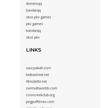
dominoqq
bandarqq
situs pkv games
pkv games
bandarqq
situs pkv
LINKS
saucyukiah.com
beikastreet.net
filmizlettir.net
ourmultiworlds.com
cooncreekclub.org
pegpufftimes.com