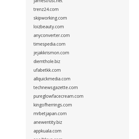
jamestrust.net
trenz24.com
skipworking.com
loizbeauty.com
anyconverter.com
timespedia.com
jejakkrismon.com
diemthole.biz
ufabetkk.com
allquickmedia.com
technewsgazette.com
pureglowfacecream.com
kingofherrings.com
mrbetjapan.com
anewentity.biz
appkuala.com