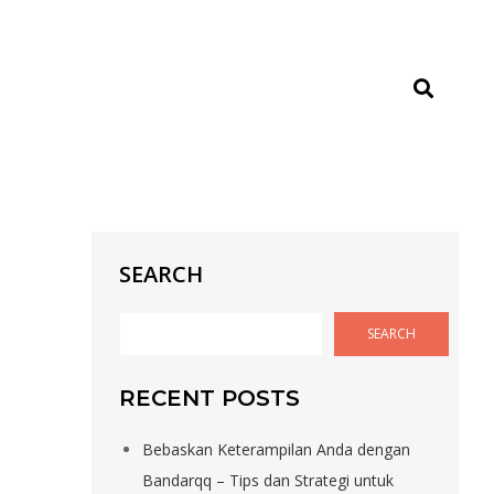
gan berbagai promosi harian.
 Hari
SEARCH
SEARCH
RECENT POSTS
Bebaskan Keterampilan Anda dengan
Bandarqq – Tips dan Strategi untuk