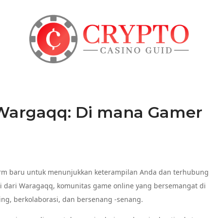
enarik setiap hari. Mainkan slot dan raih kemenangan besar den
engan Banyak Hadiah Menarik Setiap
argaqq: Di mana Gamer
rm baru untuk menunjukkan keterampilan Anda dan terhubung
gi dari Waragaqq, komunitas game online yang bersemangat di
ng, berkolaborasi, dan bersenang -senang.