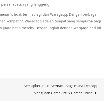
n persahabatan yang langgeng.
enarik, tidak terlihat lagi dari Waragaqq. Dengan berbagai
men kompetitif, Waragaqq adalah tempat yang sempurna bagi
 juara batin mereka. Bergabunglah dengan Wargaqq hari ini
Bersiaplah untuk Bermain: Bagaimana Depoqq
Mengubah Game untuk Gamer Online