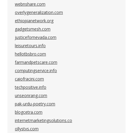
webnshare.com
overlygeneralization.com
ethiopianetwork.org
gadgetsmesh.com
justicefornevada.com
leisuretours.info
hellotbsbro.com
farmandpetscare.com
computingservice.info
caiofracini.com
techpositive.info
unseonrang.com
pak-urdu-poetry.com
blogcetra.com
internetmarketingsolutions.co
ollystvs.com