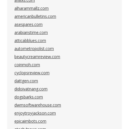
afiliixs.com
alharammallz.com
americanbulletins.com
asespares.com
arabianstime.com
atticabblues.com
autometropolist.com
beautycreamreview.com
coinmoh.com
cyclopsreview.com
dattgen.com
didoivatnang.com
dogsbarks.com
dwmsoftwarehouse.com
enjoytroyjackson.com
epicaimbots.com