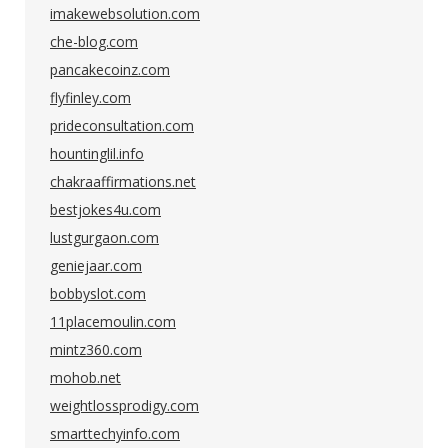
imakewebsolution.com
che-blog.com
pancakecoinz.com
flyfinley.com
prideconsultation.com
hountinglil.info
chakraaffirmations.net
bestjokes4u.com
lustgurgaon.com
geniejaar.com
bobbyslot.com
11placemoulin.com
mintz360.com
mohob.net
weightlossprodigy.com
smarttechyinfo.com