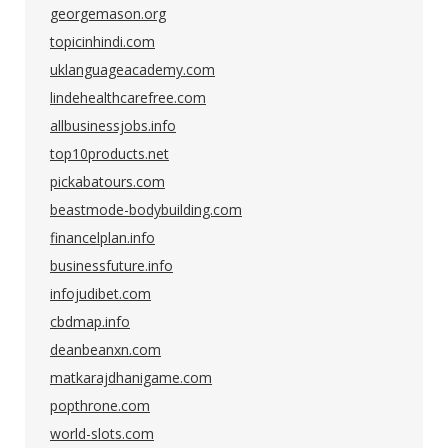
georgemason.org
topicinhindi.com
uklanguageacademy.com
lindehealthcarefree.com
allbusinessjobs.info
top10products.net
pickabatours.com
beastmode-bodybuilding.com
financelplan.info
businessfuture.info
infojudibet.com
cbdmap.info
deanbeanxn.com
matkarajdhanigame.com
popthrone.com
world-slots.com