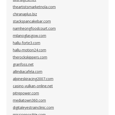
theartistsmarketnola.com
chiranaplus.biz
stackspancakebar.com
namheongfoodcourt.com
milanoglasgow.com
hallu-forte3.com
hallu-motion24.com
therockskippers.com
granfoss.net
allindiacafela.com
alpineskiracing2007.com
casino-vulkan-online.net
pitrepower.com
mediatown360.com
digitaleyestrainclinic.com
missionposible.com