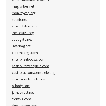
magforbes.net
monkeycap.org
sdenix.net
amarinhillcrest.com
the-tourist.org
advogato.net
isafebag.net
bloombergz.com
enterpriseboosts.com
casino-kartenspiele.com
casino-automatenspiele.org
casino-tischspiele.com
otbody.com
jamestrust.net
trenz24.com
skipworking.com