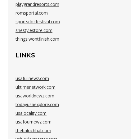
playgrandresorts.com
romsportal.com
sportsdocfestival.com
shestylestore.com
thingsiwontfinish.com
LINKS
usafullnewz.com
uktimenetwork.com
usaworldnewz.com
todayusaexplore.com
usalocality.com
usafournewz.com
thebalochhal.com