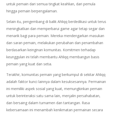
untuk pemain dari semua tingkat keahlian, dari pemula
hingga pemain berpengalaman.
Selain itu, pengembang di balik Ahliqq berdedikasi untuk terus
meningkatkan dan memperbarui game agar tetap segar dan
menarik bagi para pemain. Mereka mendengarkan masukan
dan saran pemain, melakukan perubahan dan penambahan
berdasarkan keinginan komunitas. Komitmen terhadap
keunggulan ini telah membantu Ahliqq membangun basis
pemain yang kuat dan setia.
Terakhir, komunitas pemain yang berkumpul di sekitar Ahliqq
adalah faktor kunci lainnya dalam kesuksesannya. Permainan
ini memiliki aspek sosial yang kuat, memungkinkan pemain
untuk berinteraksi satu sama lain, menjalin persahabatan,
dan bersaing dalam turnamen dan tantangan. Rasa
kebersamaan ini menambah kenikmatan permainan secara