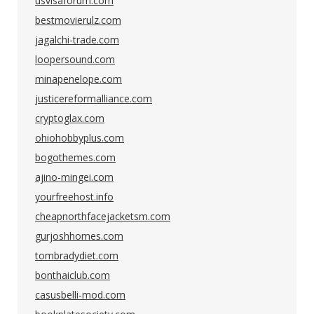
usvisaforum.com
bestmovierulz.com
jagalchi-trade.com
loopersound.com
minapenelope.com
justicereformalliance.com
cryptoglax.com
ohiohobbyplus.com
bogothemes.com
ajino-mingei.com
yourfreehost.info
cheapnorthfacejacketsm.com
gurjoshhomes.com
tombradydiet.com
bonthaiclub.com
casusbelli-mod.com