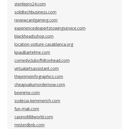
sterilepro24.com
solidtechbusiness.com
reviewcardgaming.com
experiencedexpertstowingservice.com
blackheadsshop.com
location-voiture-casablanca.org
kpaulbartelme.com
comedyclubofhiltonhead.com
virtualartsassistant.com
theprimeinfographics.com
cheapvaliumordernow.com
beenime.com
sodecia-kemmerich.com
fun-mak.com
casino888world.com
misterdbnb.com