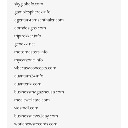
skyglobefx.com
gamblespherex.info
agentur-ramsenthaler.com
eomdesigns.com
triptrekker.info
gendxxi.net
motomasters.info
mycarzone.info
vibecasaconcepts.com
quantum24.info
quantenki.com
businessmagazineusa.com
medicwellcare.com
vidsmall.com
businessnews2day.com
worldnewsrecords.com