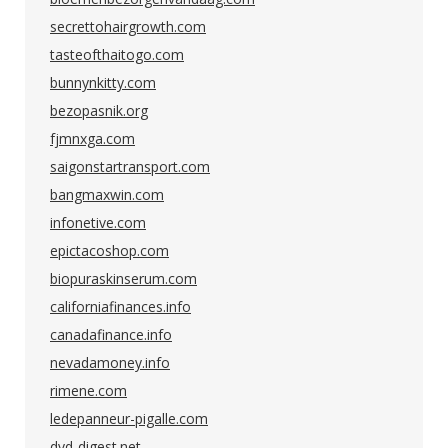
secrettohairgrowth.com
tasteofthaitogo.com
bunnynkitty.com
bezopasnik.org
fjmnxga.com
saigonstartransport.com
bangmaxwin.com
infonetive.com
epictacoshop.com
biopuraskinserum.com
californiafinances.info
canadafinance.info
nevadamoney.info
rimene.com
ledepanneur-pigalle.com
dvd-digest.net