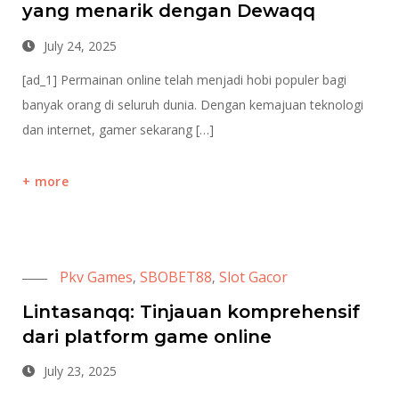
yang menarik dengan Dewaqq
July 24, 2025
[ad_1] Permainan online telah menjadi hobi populer bagi
banyak orang di seluruh dunia. Dengan kemajuan teknologi
dan internet, gamer sekarang […]
more
Pkv Games
SBOBET88
Slot Gacor
,
,
Lintasanqq: Tinjauan komprehensif
dari platform game online
July 23, 2025