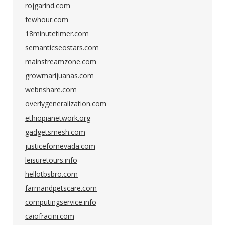
rojgarind.com
fewhour.com
18minutetimer.com
semanticseostars.com
mainstreamzone.com
growmarijuanas.com
webnshare.com
overlygeneralization.com
ethiopianetwork.org
gadgetsmesh.com
justicefornevada.com
leisuretours.info
hellotbsbro.com
farmandpetscare.com
computingservice.info
caiofracini.com