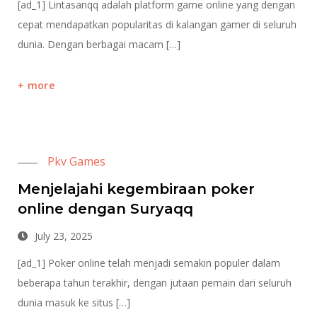
[ad_1] Lintasanqq adalah platform game online yang dengan
cepat mendapatkan popularitas di kalangan gamer di seluruh
dunia. Dengan berbagai macam […]
more
Pkv Games
Menjelajahi kegembiraan poker
online dengan Suryaqq
July 23, 2025
[ad_1] Poker online telah menjadi semakin populer dalam
beberapa tahun terakhir, dengan jutaan pemain dari seluruh
dunia masuk ke situs […]