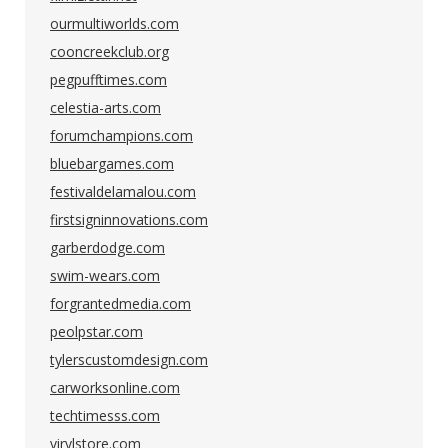
ourmultiworlds.com
cooncreekclub.org
pegpufftimes.com
celestia-arts.com
forumchampions.com
bluebargames.com
festivaldelamalou.com
firstsigninnovations.com
garberdodge.com
swim-wears.com
forgrantedmedia.com
peolpstar.com
tylerscustomdesign.com
carworksonline.com
techtimesss.com
virylstore.com