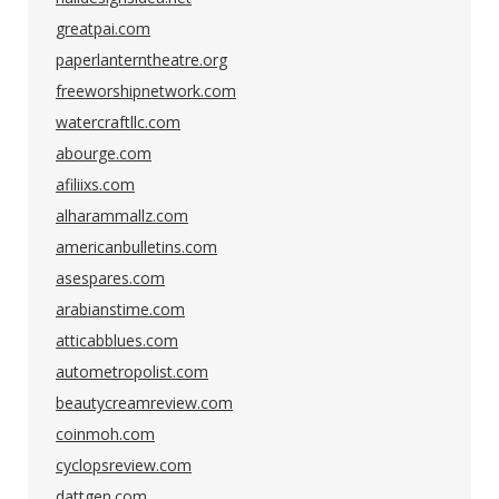
greatpai.com
paperlanterntheatre.org
freeworshipnetwork.com
watercraftllc.com
abourge.com
afiliixs.com
alharammallz.com
americanbulletins.com
asespares.com
arabianstime.com
atticabblues.com
autometropolist.com
beautycreamreview.com
coinmoh.com
cyclopsreview.com
dattgen.com