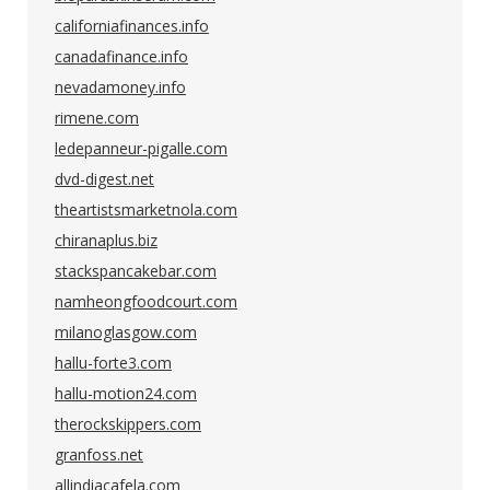
californiafinances.info
canadafinance.info
nevadamoney.info
rimene.com
ledepanneur-pigalle.com
dvd-digest.net
theartistsmarketnola.com
chiranaplus.biz
stackspancakebar.com
namheongfoodcourt.com
milanoglasgow.com
hallu-forte3.com
hallu-motion24.com
therockskippers.com
granfoss.net
allindiacafela.com