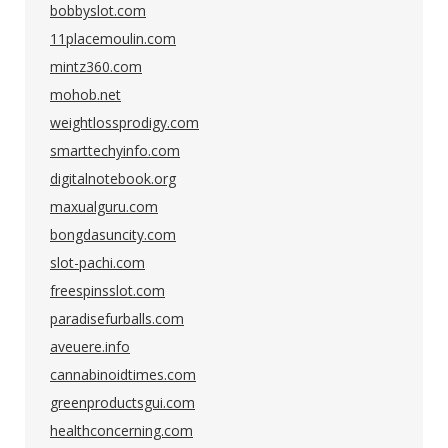
bobbyslot.com
11placemoulin.com
mintz360.com
mohob.net
weightlossprodigy.com
smarttechyinfo.com
digitalnotebook.org
maxualguru.com
bongdasuncity.com
slot-pachi.com
freespinsslot.com
paradisefurballs.com
aveuere.info
cannabinoidtimes.com
greenproductsgui.com
healthconcerning.com