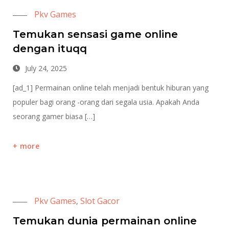
Pkv Games
Temukan sensasi game online
dengan ituqq
July 24, 2025
[ad_1] Permainan online telah menjadi bentuk hiburan yang
populer bagi orang -orang dari segala usia. Apakah Anda
seorang gamer biasa […]
more
Pkv Games
Slot Gacor
,
Temukan dunia permainan online