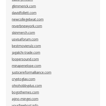
glimmerick.com
davidfollett.com
newcollegebeat.com
reverbnewyork.com
skinmerch.com
usvisaforum.com
bestmovierulz.com
jagalchi-trade.com
loopersound.com
minapenelope.com
justicereformalliance.com
cryptoglax.com
ohiohobbyplus.com
bogothemes.com
ajino-mingei.com
yourfreehost.info