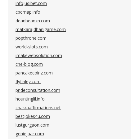
infojudibet.com
cbdmap.info
deanbeanxn.com
matkarajdhanigame.com
popthrone.com
world-slots.com
imakewebsolution.com
che-blog.com
pancakecoinz.com
flyfinley.com
prideconsultation.com
hountinglil.info
chakraaffirmations.net
bestjokes4u.com
lustgurgaon.com
geniejaar.com