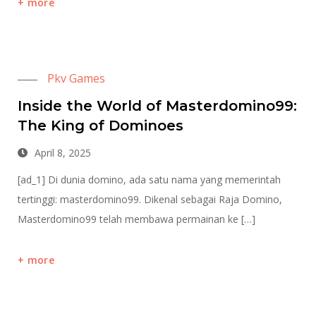
more
Pkv Games
Inside the World of Masterdomino99:
The King of Dominoes
April 8, 2025
[ad_1] Di dunia domino, ada satu nama yang memerintah
tertinggi: masterdomino99. Dikenal sebagai Raja Domino,
Masterdomino99 telah membawa permainan ke […]
more