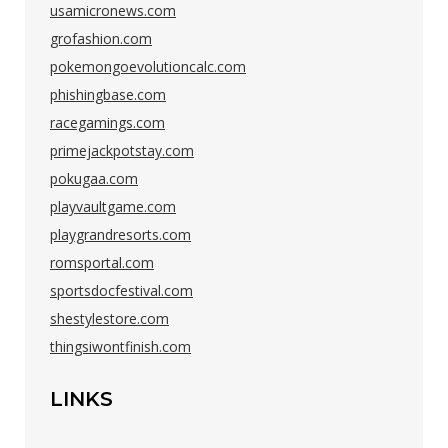
usamicronews.com
grofashion.com
pokemongoevolutioncalc.com
phishingbase.com
racegamings.com
primejackpotstay.com
pokugaa.com
playvaultgame.com
playgrandresorts.com
romsportal.com
sportsdocfestival.com
shestylestore.com
thingsiwontfinish.com
LINKS