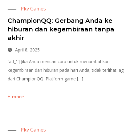
Pkv Games
ChampionQQ: Gerbang Anda ke
hiburan dan kegembiraan tanpa
akhir
April 8, 2025
[ad_1] Jika Anda mencari cara untuk menambahkan
kegembiraan dan hiburan pada hari Anda, tidak terlihat lagi
dari ChampionQQ. Platform game […]
more
Pkv Games