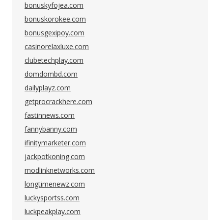
bonuskyfojea.com
bonuskorokee.com
bonusgexipoy.com
casinorelaxluxe.com
clubetechplay.com
domdombd.com
dailyplayz.com
getprocrackhere.com
fastinnews.com
fannybanny.com
ifinitymarketer.com
jackpotkoning.com
modlinknetworks.com
longtimenewz.com
luckysportss.com
luckpeakplay.com