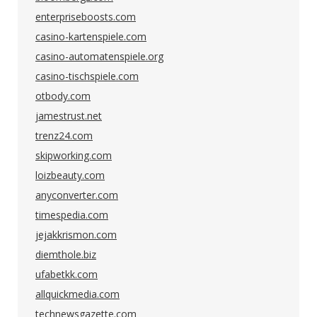
enterpriseboosts.com
casino-kartenspiele.com
casino-automatenspiele.org
casino-tischspiele.com
otbody.com
jamestrust.net
trenz24.com
skipworking.com
loizbeauty.com
anyconverter.com
timespedia.com
jejakkrismon.com
diemthole.biz
ufabetkk.com
allquickmedia.com
technewsgazette.com