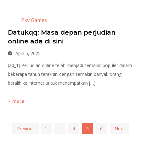
Pkv Games
Datukqq: Masa depan perjudian
online ada di sini
April 5, 2025
[ad_1] Perjudian online telah menjadi semakin populer dalam
beberapa tahun terakhir, dengan semakin banyak orang
beralih ke internet untuk menempatkan […]
more
Posts
Previous
1
…
4
5
6
Next