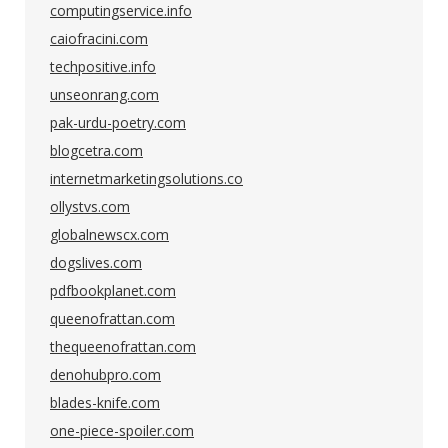
computingservice.info
caiofracini.com
techpositive.info
unseonrang.com
pak-urdu-poetry.com
blogcetra.com
internetmarketingsolutions.co
ollystvs.com
globalnewscx.com
dogslives.com
pdfbookplanet.com
queenofrattan.com
thequeenofrattan.com
denohubpro.com
blades-knife.com
one-piece-spoiler.com