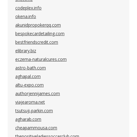
codeplex.info
okena.info
akunidpropokerqq.com
bespokecardetailing.com
bestfriendscredit.com
elibrary.biz
eczema-naturalcures.com
astro-bath.com
aghapal.com
altu-expo.com
authorjennijames.com
viajearoma.net
tsutsuji-parkin.com
agharab.com
cheapammousa.com
thepositiveladiessoccerclub.com