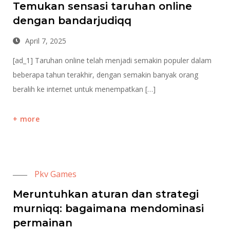
Temukan sensasi taruhan online
dengan bandarjudiqq
April 7, 2025
[ad_1] Taruhan online telah menjadi semakin populer dalam
beberapa tahun terakhir, dengan semakin banyak orang
beralih ke internet untuk menempatkan […]
more
Pkv Games
Meruntuhkan aturan dan strategi
murniqq: bagaimana mendominasi
permainan